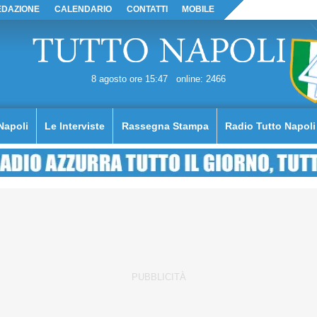
EDAZIONE
CALENDARIO
CONTATTI
MOBILE
8 agosto ore 15:47
online: 2466
Napoli
Le Interviste
Rassegna Stampa
Radio Tutto Napoli