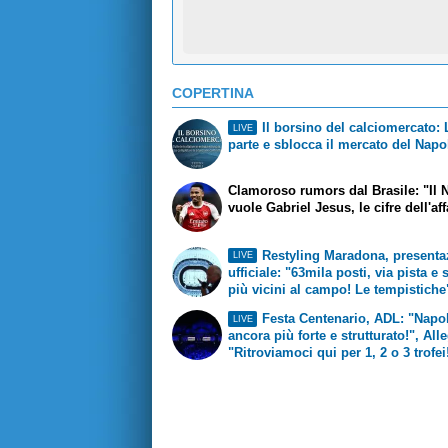
COPERTINA
Il borsino del calciomercato:
LIVE
parte e sblocca il mercato del Napo
Clamoroso rumors dal Brasile: "Il 
vuole Gabriel Jesus, le cifre dell'af
Restyling Maradona, presenta
LIVE
ufficiale: "63mila posti, via pista e 
più vicini al campo! Le tempistiche
Festa Centenario, ADL: "Napol
LIVE
ancora più forte e strutturato!", Alle
"Ritroviamoci qui per 1, 2 o 3 trofei
KDB: "Uagliù!", Hamsik: "Incredibil