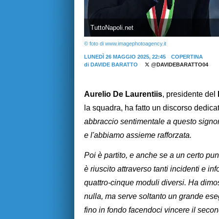
TuttoNapoli.net
© foto di www.imagephotoagency.it
LUNEDÌ 26 MAGGIO 2025, 22:45
COPERTINA
di
DAVIDE BARATTO
@DAVIDEBARATTO04
Aurelio De Laurentiis
, presidente del
la squadra, ha fatto un discorso dedic
abbraccio sentimentale a questo signor
e l'abbiamo assieme rafforzata.
Poi è partito, e anche se a un certo pun
è riuscito attraverso tanti incidenti e in
quattro-cinque moduli diversi. Ha dimo
nulla, ma serve soltanto un grande esege
fino in fondo facendoci vincere il secon