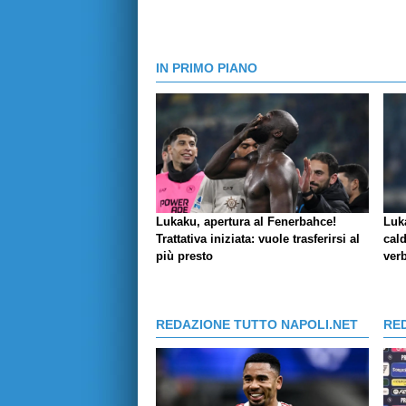
IN PRIMO PIANO
Lukaku, apertura al Fenerbahce!
Luk
Trattativa iniziata: vuole trasferirsi al
cald
più presto
verb
REDAZIONE TUTTO NAPOLI.NET
RE