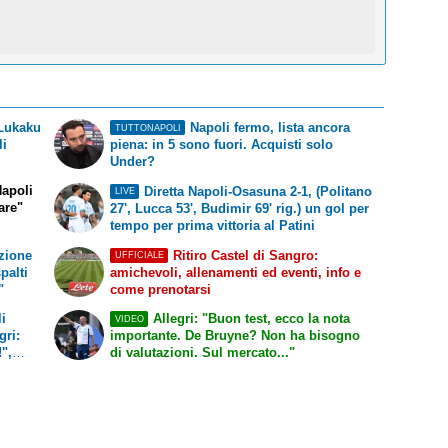
 Lukaku
Napoli fermo, lista ancora
TUTTONAPOLI
li
piena: in 5 sono fuori. Acquisti solo
Under?
Napoli
Diretta Napoli-Osasuna 2-1, (Politano
LIVE
fare"
27', Lucca 53', Budimir 69' rig.) un gol per
tempo per prima vittoria al Patini
zione
Ritiro Castel di Sangro:
UFFICIALE
spalti
amichevoli, allenamenti ed eventi, info e
"
come prenotarsi
i
Allegri: "Buon test, ecco la nota
VIDEO
gri:
importante. De Bruyne? Non ha bisogno
!",
di valutazioni. Sul mercato..."
e!"