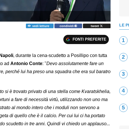
LE P
vedi letture
condividi
tweet
FONTI PREFERITE
1
Napoli
, durante la cena-scudetto a Posillipo con tutta
2
ato ad
Antonio Conte
: "
Devo assolutamente fare un
e, perché lui ha preso una squadra che era sul baratro
3
4
to si è trovato privato di una stella come Kvaratskhelia,
fortuni a fare di necessità virtù, utilizzando non uno ma
5
strato al mondo intero che i moduli non servono a
ta di quello che è il calcio. Per cui lui ci ha portato
do scudetto in tre anni. Quindi vi chiedo un applauso...