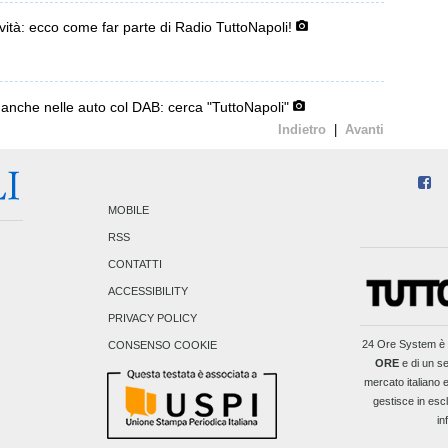
ività: ecco come far parte di Radio TuttoNapoli!
anche nelle auto col DAB: cerca "TuttoNapoli"
Indietro
|
Avanti
MOBILE
RSS
CONTATTI
ACCESSIBILITY
PRIVACY POLICY
24 Ore System
è 
CONSENSO COOKIE
ORE
e di un se
mercato italiano e
gestisce in escl
in