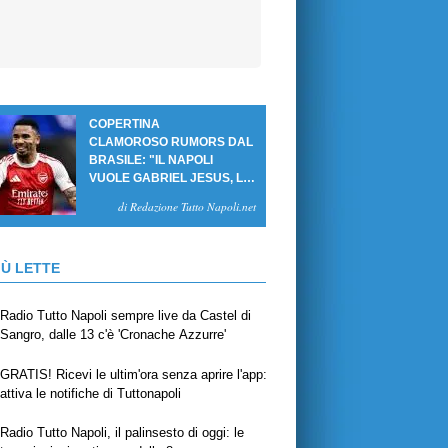
COPERTINA
CLAMOROSO RUMORS DAL
BRASILE: "IL NAPOLI
VUOLE GABRIEL JESUS, LE
CIFRE DELL'AFFARE"
di Redazione Tutto Napoli.net
IÙ LETTE
Radio Tutto Napoli sempre live da Castel di
Sangro, dalle 13 c'è 'Cronache Azzurre'
GRATIS! Ricevi le ultim'ora senza aprire l'app:
attiva le notifiche di Tuttonapoli
Radio Tutto Napoli, il palinsesto di oggi: le