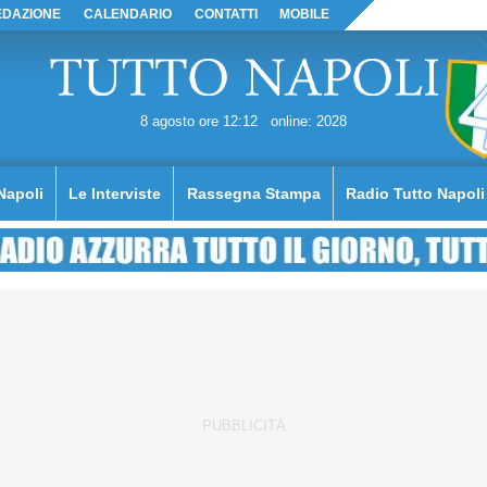
EDAZIONE
CALENDARIO
CONTATTI
MOBILE
8 agosto ore 12:12
online: 2028
Napoli
Le Interviste
Rassegna Stampa
Radio Tutto Napoli