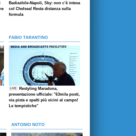
i
Badiashile-Napoli, Sky: non c’è intesa
ne
col Chelsea! Resta distanza sulla
formula
FABIO TARANTINO
Restyling Maradona,
LIVE
presentazione ufficiale: "63mila posti,
via pista e spalti più vicini al campo!
Le tempistiche"
ANTONIO NOTO