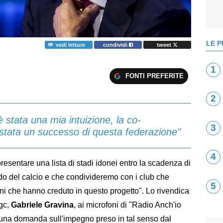
LE P
vedi letture
condividi
tweet
1
FONTI PREFERITE
2
stata una mia intuizione, la co-
3
stata un successo di questa federazione"
4
esentare una lista di stadi idonei entro la scadenza di
o del calcio e che condivideremo con i club che
5
ni che hanno creduto in questo progetto". Lo rivendica
igc,
Gabriele
Gravina
, ai microfoni di "Radio Anch'io
una domanda sull'impegno preso in tal senso dal