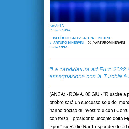
foto ANSA
© foto di ANSA
LUNEDÌ 8 GIUGNO 2026, 11:40
NOTIZIE
di
ARTURO MINERVINI
@ARTUROMINERVINI
fonte ANSA
"La candidatura ad Euro 2032 è 
assegnazione con la Turchia è 
(ANSA) - ROMA, 08 GIU - "Riuscire a pr
ottobre sarà un successo solo del mond
hanno deciso di investire e con i Comu
con forza il presidente uscente della F
Sport" su Radio Rai 1 rispondendo ad 