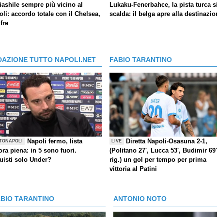
iashile sempre più vicino al
Lukaku-Fenerbahce, la pista turca s
li: accordo totale con il Chelsea,
scalda: il belga apre alla destinazio
ifre
DAZIONE TUTTO NAPOLI.NET
FABIO TARANTINO
Napoli fermo, lista
Diretta Napoli-Osasuna 2-1,
TONAPOLI
LIVE
ra piena: in 5 sono fuori.
(Politano 27', Lucca 53', Budimir 69'
uisti solo Under?
rig.) un gol per tempo per prima
vittoria al Patini
ABIO TARANTINO
ANTONIO NOTO