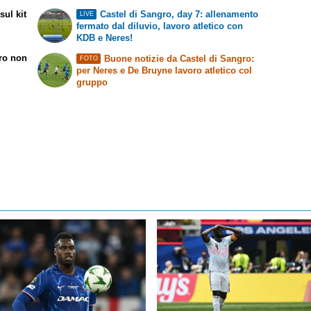
ul kit
Castel di Sangro, day 7: allenamento
LIVE
fermato dal diluvio, lavoro atletico con
KDB e Neres!
rro non
Buone notizie da Castel di Sangro:
FOTO
per Neres e De Bruyne lavoro atletico col
gruppo