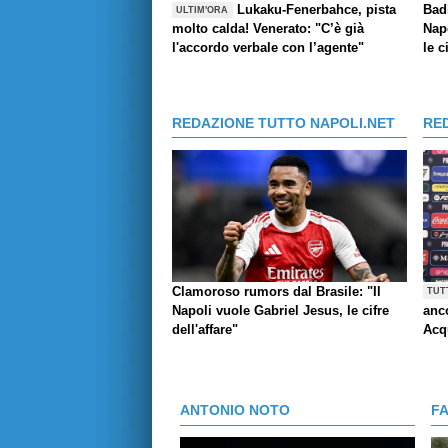
Lukaku-Fenerbahce, pista
Bad
ULTIM'ORA
molto calda! Venerato: "C’è già
Napo
l'accordo verbale con l’agente"
le c
REDAZIONE TUTTO NAPOLI.NET
RE
Clamoroso rumors dal Brasile: "Il
TUT
Napoli vuole Gabriel Jesus, le cifre
anco
dell'affare"
Acq
ANTONIO NOTO
F