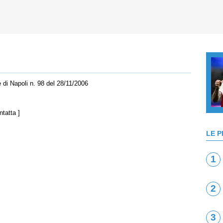
le di Napoli n. 98 del 28/11/2006
ntatta
]
LE P
1
2
3