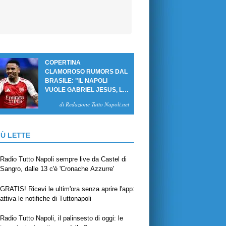
COPERTINA
CLAMOROSO RUMORS DAL
BRASILE: "IL NAPOLI
VUOLE GABRIEL JESUS, LE
CIFRE DELL'AFFARE"
di Redazione Tutto Napoli.net
IÙ LETTE
Radio Tutto Napoli sempre live da Castel di
Sangro, dalle 13 c'è 'Cronache Azzurre'
GRATIS! Ricevi le ultim'ora senza aprire l'app:
attiva le notifiche di Tuttonapoli
Radio Tutto Napoli, il palinsesto di oggi: le