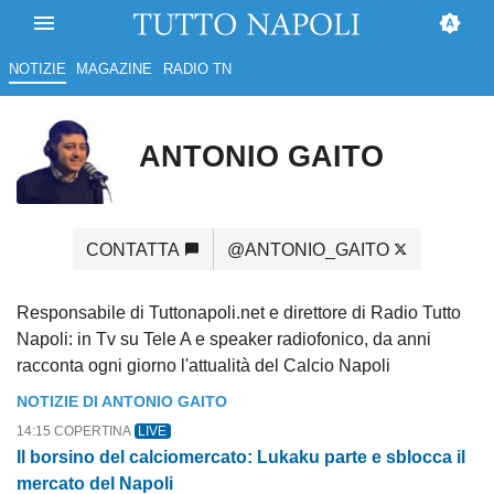
NOTIZIE
MAGAZINE
RADIO TN
ANTONIO GAITO
CONTATTA
@ANTONIO_GAITO
Responsabile di Tuttonapoli.net e direttore di Radio Tutto
Napoli: in Tv su Tele A e speaker radiofonico, da anni
racconta ogni giorno l'attualità del Calcio Napoli
NOTIZIE DI ANTONIO GAITO
14:15 COPERTINA
LIVE
Il borsino del calciomercato: Lukaku parte e sblocca il
mercato del Napoli