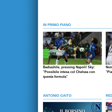
IN PRIMO PIANO
Badiashile, pressing Napoli! Sky:
Nom
"Possibile intesa col Chelsea con
"Pi
questa formula"
ANTONIO GAITO
RE