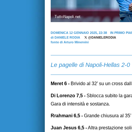
TuttoNapoli.net
DOMENICA 12 GENNAIO 2025, 22:38
IN PRIMO PI
di
DANIELE RODIA
@DANIELERODIA
fonte di Arturo Minervini
Le pagelle di Napoli-Hellas 2-0
Meret 6 -
Brivido al 32’ su un cross dall
Di Lorenzo 7,5 -
Sblocca subito la gara,
Gara di intensità e sostanza.
Rrahmani 6,5 -
Grande chiusura al 35’ s
Juan Jesus 6,5 -
Altra prestazione soli