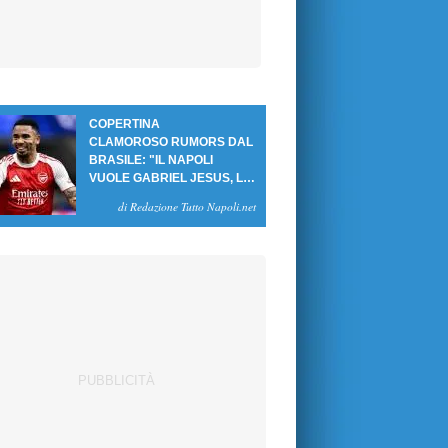
COPERTINA
CLAMOROSO RUMORS DAL
BRASILE: "IL NAPOLI
VUOLE GABRIEL JESUS, LE
CIFRE DELL'AFFARE"
di Redazione Tutto Napoli.net