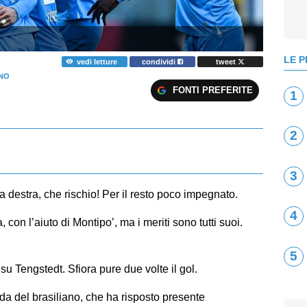
LE P
vedi letture
condividi
tweet
ANO
FONTI PREFERITE
1
2
3
a destra, che rischio! Per il resto poco impegnato.
4
 con l’aiuto di Montipo’, ma i meriti sono tutti suoi.
5
u Tengstedt. Sfiora pure due volte il gol.
da del brasiliano, che ha risposto presente