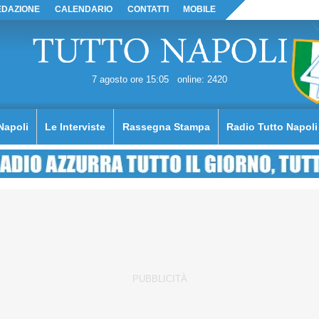
EDAZIONE
CALENDARIO
CONTATTI
MOBILE
7 agosto ore 15:05
online: 2420
Napoli
Le Interviste
Rassegna Stampa
Radio Tutto Napoli