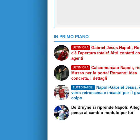
IN PRIMO PIANO
Gabriel Jesus-Napoli, R
ULTIM'ORA
c'è l'apertura totale! Altri contatti c
agenti
Calciomercato Napoli, ri
ULTIM'ORA
Musso per la porta! Romano: idea
concreta, i dettagli
Napoli-Gabriel Jesus, è
TUTTONAPOLI
vero: retroscena e incastri per il g
colpo
De Bruyne si riprende Napoli: Alleg
pensa al cambio modulo per lui