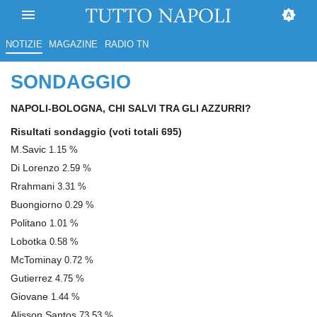
NOTIZIE
MAGAZINE
RADIO TN
SONDAGGIO
NAPOLI-BOLOGNA, CHI SALVI TRA GLI AZZURRI?
Risultati sondaggio
(voti totali 695)
M.Savic
1.15 %
Di Lorenzo
2.59 %
Rrahmani
3.31 %
Buongiorno
0.29 %
Politano
1.01 %
Lobotka
0.58 %
McTominay
0.72 %
Gutierrez
4.75 %
Giovane
1.44 %
Alisson Santos
73.53 %