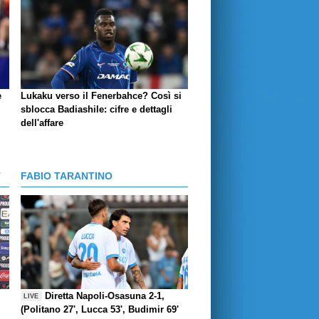
e
Lukaku verso il Fenerbahce? Così si
sblocca Badiashile: cifre e dettagli
dell'affare
T
FABIO TARANTINO
Diretta Napoli-Osasuna 2-1,
LIVE
(Politano 27', Lucca 53', Budimir 69'