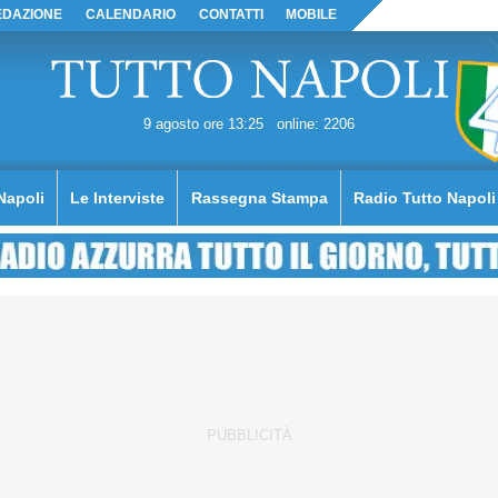
EDAZIONE
CALENDARIO
CONTATTI
MOBILE
9 agosto ore 13:25
online: 2206
Napoli
Le Interviste
Rassegna Stampa
Radio Tutto Napoli