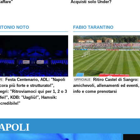
'affare"
Acquisti solo Under?
NTONIO NOTO
FABIO TARANTINO
Festa Centenario, ADL: "Napoli
Ritiro Castel di Sangro:
VE
UFFICIALE
cora più forte e strutturato!",
amichevoli, allenamenti ed eventi,
legri: "Ritroviamoci qui per 1, 2 o 3
info e come prenotarsi
ofei!", KDB: "Uagliù!", Hamsik:
ncredibile!"
APOLI