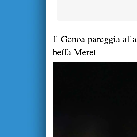
Il Genoa pareggia all
beffa Meret