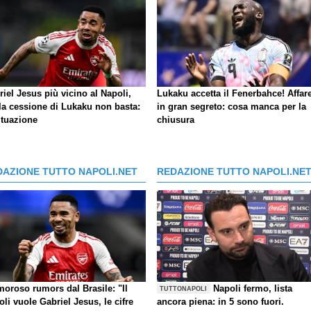
iel Jesus più vicino al Napoli,
Lukaku accetta il Fenerbahce! Affar
la cessione di Lukaku non basta:
in gran segreto: cosa manca per la
ituazione
chiusura
DAZIONE TUTTO NAPOLI.NET
REDAZIONE TUTTO NAPOLI.NE
moroso rumors dal Brasile: "Il
Napoli fermo, lista
TUTTONAPOLI
li vuole Gabriel Jesus, le cifre
ancora piena: in 5 sono fuori.