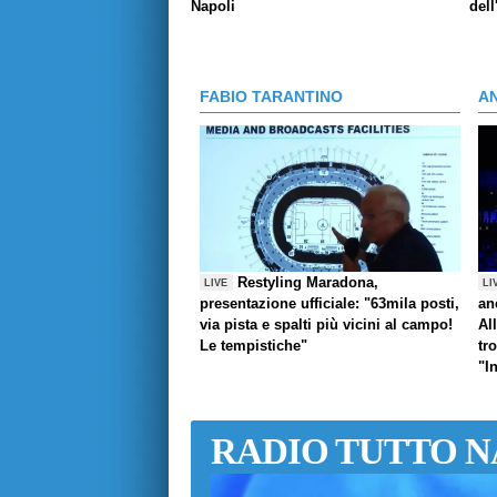
Napoli
dell
FABIO TARANTINO
A
Restyling Maradona,
LIVE
LI
presentazione ufficiale: "63mila posti,
an
via pista e spalti più vicini al campo!
Al
Le tempistiche"
tr
"I
RADIO TUTTO N