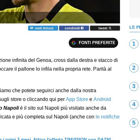
LE P
vedi letture
condividi
tweet
FONTI PREFERITE
1
ione infinita del Genoa, cross dalla destra e stacco di
2
re il pallone lo infila nella propria rete. Parità al
3
diamo che potete seguirci anche dalla nostra
sugli store o cliccando qui per
App Store
e
Android
4
o Napoli
è il sito sul Napoli più visitato anche da
caricata e più completa sul Napoli (anche con
le notifiche
5
er i primi 3 mesi. Attiva l'offerta TIMVISION con DAZN!