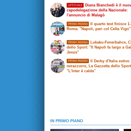
Diana Bianchedi è il nuo
UFFICIALE
capodelegazione della Nazionale:
l'annuncio di Malagò
Il quarto test finisce 1
PRIMA PAGINA
Roma
: "Napoli, pari col Celta Vigo"
Lukaku-Fenerbahce,
C
PRIMA PAGINA
dello Sport
: "Il Napoli fa largo a Ga
Jesus"
Il Derby d'Italia estivo 
PRIMA PAGINA
nerazzurro,
La Gazzetta dello Spor
"L'Inter è calda"
IN PRIMO PIANO