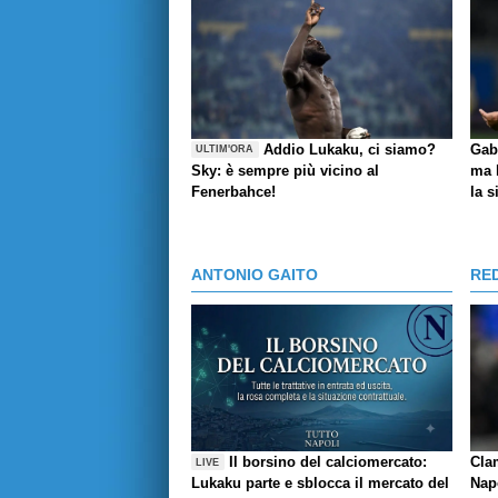
Addio Lukaku, ci siamo?
Gabr
ULTIM'ORA
Sky
: è sempre più vicino al
ma 
Fenerbahce!
la s
ANTONIO GAITO
RE
Il borsino del calciomercato:
Cla
LIVE
Lukaku parte e sblocca il mercato del
Napo