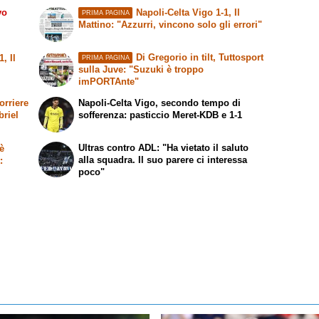
vo
Napoli-Celta Vigo 1-1,
Il
PRIMA PAGINA
Mattino
: "Azzurri, vincono solo gli errori"
Di Gregorio in tilt,
Tuttosport
-1,
Il
PRIMA PAGINA
sulla Juve: "Suzuki è troppo
imPORTAnte"
orriere
Napoli-Celta Vigo, secondo tempo di
briel
sofferenza: pasticcio Meret-KDB e 1-1
Ultras contro ADL: "Ha vietato il saluto
è
alla squadra. Il suo parere ci interessa
t
:
poco"