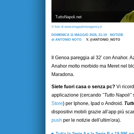
TuttoNapoli.net
© foto di www.imagephotoagency.it
DOMENICA 11 MAGGIO 2025, 21:19
NOTIZIE
di
ANTONIO NOTO
@ANTONIO_NOTO
Il Genoa pareggia al 32' con Anahor. Az
Anahor molto morbido ma Meret nel blocca
Maradona.
Siete fuori casa o senza pc?
Vi ricor
applicazione (cercando
"Tutto Napoli"
Store
) per Iphone, Ipad o Android.
Tutt
dispositivi mobili grazie all'app più s
push
per le notizie dell'ultim'ora).
Tutta la Serie A e la Serie B a 19,99€ p