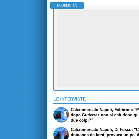
PUBBLICITÀ
LE INTERVISTE
Calciomercato Napoli, Fabbroni: "
dopo Gutierrez non si chiudono qu
due colpi?"
Calciomercato Napoli, Di Fusco: "C
domanda da farsi, provoca un po' d