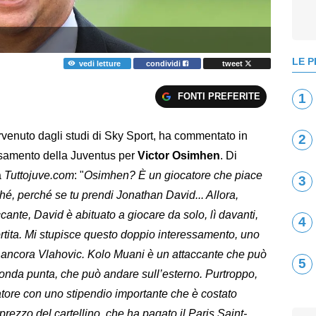
LE P
vedi letture
condividi
tweet
FONTI PREFERITE
1
ervenuto dagli studi di Sky Sport, ha commentato in
2
essamento della Juventus per
Victor Osimhen
. Di
a
Tuttojuve.com
: "
Osimhen? È un giocatore che piace
3
é, perché se tu prendi Jonathan David... Allora,
ante, David è abituato a giocare da solo, lì davanti,
4
tita. Mi stupisce questo doppio interessamento, uno
i ancora Vlahovic. Kolo Muani è un attaccante che può
5
conda punta, che può andare sull’esterno. Purtroppo,
catore con uno stipendio importante che è costato
prezzo del cartellino, che ha pagato il Paris Saint-