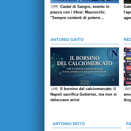
Castel di Sangro, evento in
Gab
LIVE
piazza con i tifosi: Mazzocchi:
l'ap
"Sempre contenti di potervi
age
abbracciare", l'aneddoto di Contini,
Giovane e la pronuncia del suo
nome, Marianucci: Qui per dare mio
ANTONIO GAITO
RE
contributo"
Il borsino del calciomercato: il
LIVE
TUT
Napoli sacrifica Gutierrez, ma non si
anco
sbloccano arrivi
Acq
ANTONIO NOTO
F