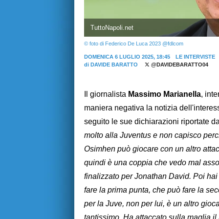
TuttoNapoli.net
© foto di Federico De Luca 2023 @fdlcom
DOMENICA 6 LUGLIO 2025, 18:45
LE INTERVISTE
di
DAVIDE BARATTO
@DAVIDEBARATTO04
Il giornalista
Massimo Marianella
, int
maniera negativa la notizia dell'inter
seguito le sue dichiarazioni riportate d
molto alla Juventus e non capisco perch
Osimhen può giocare con un altro attacc
quindi è una coppia che vedo mal assor
finalizzato per Jonathan David. Poi ha
fare la prima punta, che può fare la se
per la Juve, non per lui, è un altro gio
tantissimo. Ha attaccato sulla maglia il 