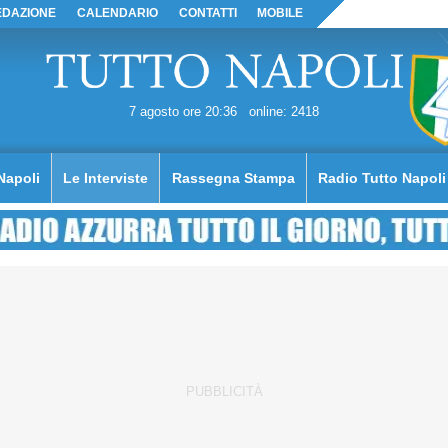
EDAZIONE
CALENDARIO
CONTATTI
MOBILE
7 agosto ore 20:36
online: 2418
Napoli
Le Interviste
Rassegna Stampa
Radio Tutto Napoli