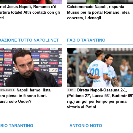
riel Jesus-Napoli, Romano: c'è
Calciomercato Napoli, rispunta
ertura totale! Altri contatti con gli
Musso per la porta! Romano: idea
nti
concreta, i dettagli
DAZIONE TUTTO NAPOLI.NET
FABIO TARANTINO
Napoli fermo, lista
Diretta Napoli-Osasuna 2-1,
TONAPOLI
LIVE
ra piena: in 5 sono fuori.
(Politano 27', Lucca 53', Budimir 69'
uisti solo Under?
rig.) un gol per tempo per prima
vittoria al Patini
ABIO TARANTINO
ANTONIO NOTO