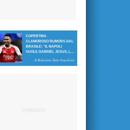
COPERTINA
CLAMOROSO RUMORS DAL
BRASILE: "IL NAPOLI
VUOLE GABRIEL JESUS, LE
CIFRE DELL'AFFARE"
di Redazione Tutto Napoli.net