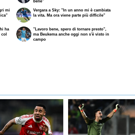
bene"
gri mi
Vergara a Sky: "In un anno mi è cambiata
nica"
la vita. Ma ora viene parte più difficile"
hi ha
"Lavoro bene, spero di tornare presto",
 col
ma Beukema anche oggi non s'è visto in
campo