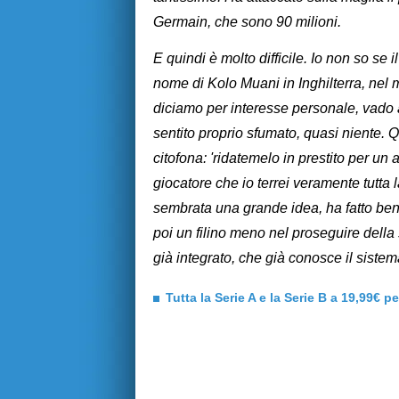
Germain, che sono 90 milioni.
E quindi è molto difficile. Io non so se 
nome di Kolo Muani in Inghilterra, nel
diciamo per interesse personale, vado 
sentito proprio sfumato, quasi niente. Q
citofona: 'ridatemelo in prestito per un
giocatore che io terrei veramente tutta 
sembrata una grande idea, ha fatto be
poi un filino meno nel proseguire dell
già integrato, che già conosce il siste
Tutta la Serie A e la Serie B a 19,99€ p