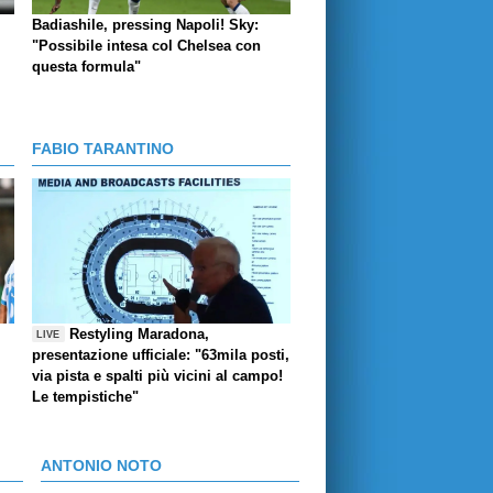
Badiashile, pressing Napoli! Sky:
"Possibile intesa col Chelsea con
questa formula"
FABIO TARANTINO
Restyling Maradona,
LIVE
presentazione ufficiale: "63mila posti,
via pista e spalti più vicini al campo!
Le tempistiche"
ANTONIO NOTO