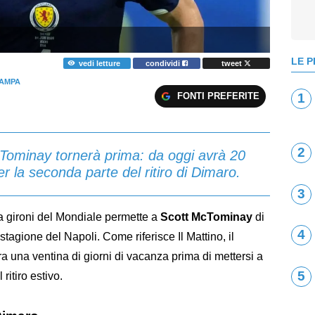
LE P
vedi letture
condividi
tweet
AMPA
FONTI PREFERITE
1
2
McTominay tornerà prima: da oggi avrà 20
r la seconda parte del ritiro di Dimaro.
3
 a gironi del Mondiale permette a
Scott McTominay
di
4
 stagione del Napoli. Come riferisce Il Mattino, il
 una ventina di giorni di vacanza prima di mettersi a
5
ritiro estivo.