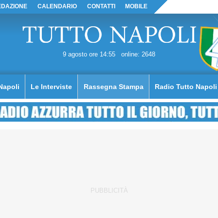
EDAZIONE
CALENDARIO
CONTATTI
MOBILE
9 agosto ore 14:55
online: 2648
Napoli
Le Interviste
Rassegna Stampa
Radio Tutto Napoli