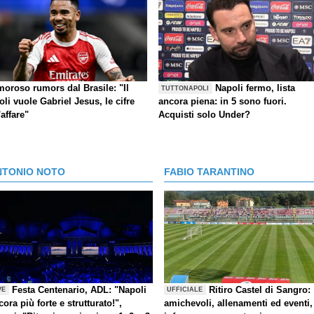
moroso rumors dal Brasile: "Il
Napoli fermo, lista
TUTTONAPOLI
li vuole Gabriel Jesus, le cifre
ancora piena: in 5 sono fuori.
'affare"
Acquisti solo Under?
NTONIO NOTO
FABIO TARANTINO
Festa Centenario, ADL: "Napoli
Ritiro Castel di Sangro:
VE
UFFICIALE
cora più forte e strutturato!",
amichevoli, allenamenti ed eventi,