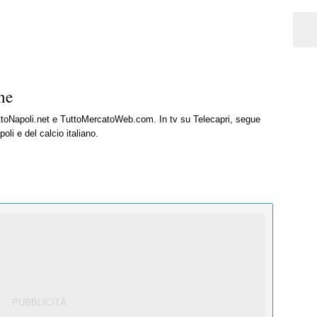
ne
uttoNapoli.net e TuttoMercatoWeb.com. In tv su Telecapri, segue
oli e del calcio italiano.