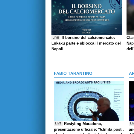
Il borsino del calciomercato:
Cla
LIVE
Lukaku parte e sblocca il mercato del
Napo
Napoli
dell
FABIO TARANTINO
A
Restyling Maradona,
LIVE
LI
presentazione ufficiale: "63mila posti,
an