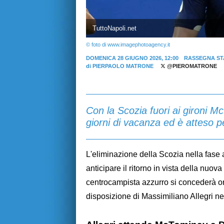
TuttoNapoli.net
© foto di www.imagephotoagency.it
DOMENICA 28 GIUGNO 2026, 12:00
RASSEGNA ST
di
PIERPAOLO MATRONE
@PIEROMATRONE
Con la Scozia fuori ai gironi 
giorni di vacanza ed è atteso pe
L'eliminazione della Scozia nella fase
anticipare il ritorno in vista della nuova
centrocampista azzurro si concederà ora
disposizione di Massimiliano Allegri nel 