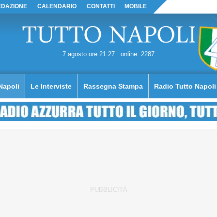
EDAZIONE
CALENDARIO
CONTATTI
MOBILE
7 agosto ore 21:27
online: 2287
Napoli
Le Interviste
Rassegna Stampa
Radio Tutto Napoli