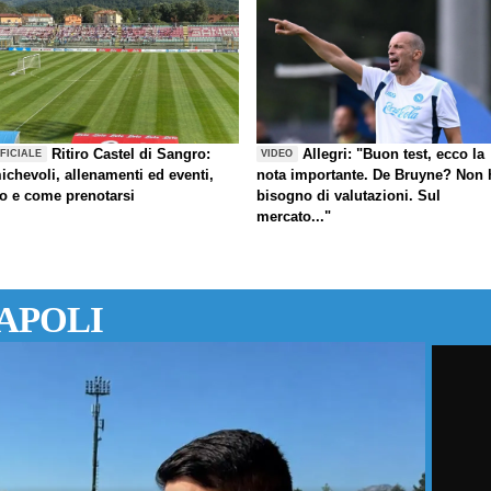
Ritiro Castel di Sangro:
Allegri: "Buon test, ecco la
FICIALE
VIDEO
ichevoli, allenamenti ed eventi,
nota importante. De Bruyne? Non 
fo e come prenotarsi
bisogno di valutazioni. Sul
mercato..."
APOLI