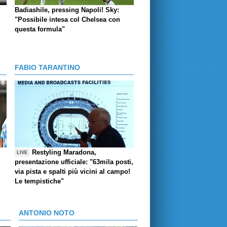
Badiashile, pressing Napoli! Sky:
"Possibile intesa col Chelsea con
questa formula"
FABIO TARANTINO
Restyling Maradona,
LIVE
presentazione ufficiale: "63mila posti,
via pista e spalti più vicini al campo!
Le tempistiche"
ANTONIO NOTO