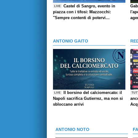
Castel di Sangro, evento in
Gab
LIVE
piazza con i tifosi: Mazzocchi:
l'ap
"Sempre contenti di potervi
age
abbracciare", l'aneddoto di Contini,
Giovane e la pronuncia del suo
nome, Marianucci: Qui per dare mio
ANTONIO GAITO
RE
contributo"
Il borsino del calciomercato: il
LIVE
TUT
Napoli sacrifica Gutierrez, ma non si
anco
sbloccano arrivi
Acq
ANTONIO NOTO
F