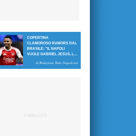
COPERTINA
CLAMOROSO RUMORS DAL
BRASILE: "IL NAPOLI
VUOLE GABRIEL JESUS, LE
CIFRE DELL'AFFARE"
di Redazione Tutto Napoli.net