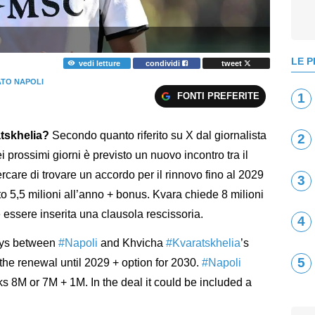
LE P
vedi letture
condividi
tweet
TO NAPOLI
FONTI PREFERITE
1
atskhelia?
Secondo quanto riferito su X dal giornalista
2
 prossimi giorni è previsto un nuovo incontro tra il
rcare di trovare un accordo per il rinnovo fino al 2029
3
rto 5,5 milioni all’anno + bonus. Kvara chiede 8 milioni
 essere inserita una clausola rescissoria.
4
ays between
#Napoli
and Khvicha
#
Kvaratskhelia
’s
5
 the renewal until 2029 + option for 2030.
#Napoli
s 8M or 7M + 1M. In the deal it could be included a