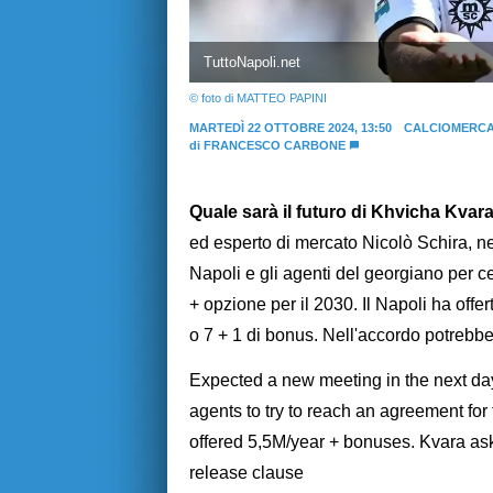
TuttoNapoli.net
© foto di MATTEO PAPINI
MARTEDÌ 22 OTTOBRE 2024, 13:50
CALCIOMERCA
di
FRANCESCO CARBONE
Quale sarà il futuro di Khvicha Kvar
ed esperto di mercato Nicolò Schira, nei
Napoli e gli agenti del georgiano per ce
+ opzione per il 2030. Il Napoli ha offe
o 7 + 1 di bonus. Nell'accordo potrebbe
Expected a new meeting in the next d
agents to try to reach an agreement for
offered 5,5M/year + bonuses. Kvara ask
release clause