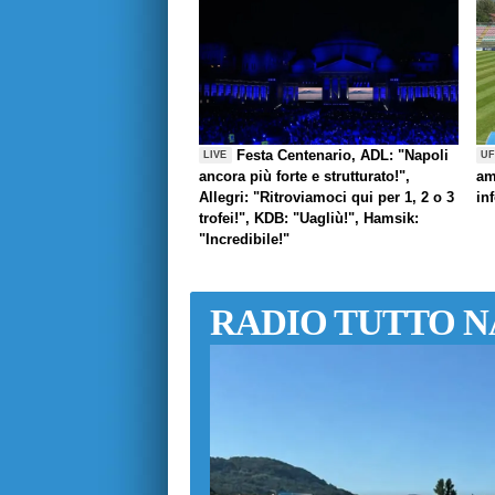
Festa Centenario, ADL: "Napoli
LIVE
UF
ancora più forte e strutturato!",
am
Allegri: "Ritroviamoci qui per 1, 2 o 3
in
trofei!", KDB: "Uagliù!", Hamsik:
"Incredibile!"
RADIO TUTTO N