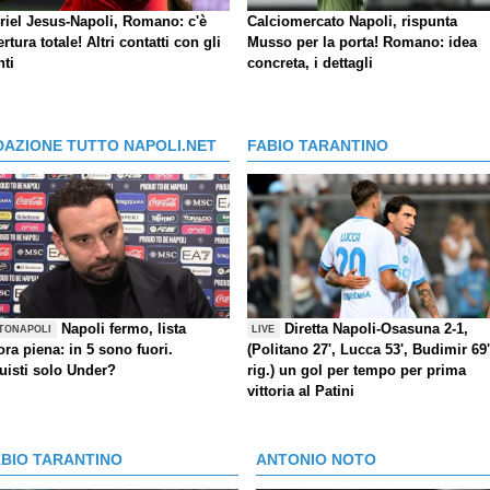
riel Jesus-Napoli, Romano: c'è
Calciomercato Napoli, rispunta
ertura totale! Altri contatti con gli
Musso per la porta! Romano: idea
nti
concreta, i dettagli
DAZIONE TUTTO NAPOLI.NET
FABIO TARANTINO
Napoli fermo, lista
Diretta Napoli-Osasuna 2-1,
TONAPOLI
LIVE
ra piena: in 5 sono fuori.
(Politano 27', Lucca 53', Budimir 69'
uisti solo Under?
rig.) un gol per tempo per prima
vittoria al Patini
ABIO TARANTINO
ANTONIO NOTO