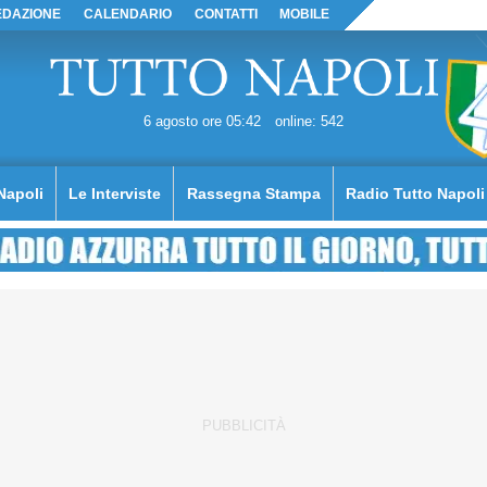
EDAZIONE
CALENDARIO
CONTATTI
MOBILE
6 agosto ore 05:42
online: 542
Napoli
Le Interviste
Rassegna Stampa
Radio Tutto Napoli