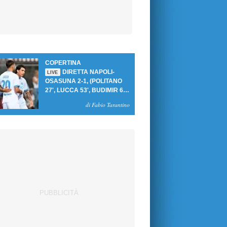
COPERTINA
DIRETTA NAPOLI-
LIVE
OSASUNA 2-1, (POLITANO
27', LUCCA 53', BUDIMIR 69'
RIG.) UN GOL PER TEMPO
di Fabio Tarantino
PER PRIMA VITTORIA AL
PATINI