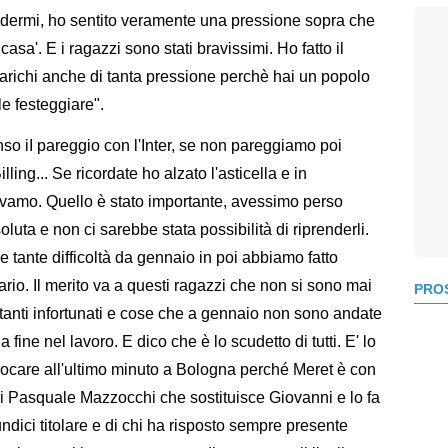
ndermi, ho sentito veramente una pressione sopra che
asa'. E i ragazzi sono stati bravissimi. Ho fatto il
carichi anche di tanta pressione perchè hai un popolo
le festeggiare".
so iI pareggio con l'Inter, se non pareggiamo poi
lling... Se ricordate ho alzato l'asticella e in
vamo. Quello è stato importante, avessimo perso
luta e non ci sarebbe stata possibilità di riprenderli.
tante difficoltà da gennaio in poi abbiamo fatto
rio. Il merito va a questi ragazzi che non si sono mai
PROS
tanti infortunati e cose che a gennaio non sono andate
ine nel lavoro. E dico che è lo scudetto di tutti. E' lo
giocare all'ultimo minuto a Bologna perché Meret è con
 di Pasquale Mazzocchi che sostituisce Giovanni e lo fa
undici titolare e di chi ha risposto sempre presente