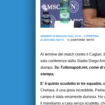
VENERDÌ 23 MAGGIO 2025, 23:36
COPERTINA
di
ANTONIO NOTO
@ANTONIO_NOTO
Al termine del match contro il Caglari, 
sala conferenze dallo Stadio Diego A
stampa.
Su Tuttonapoli.net, come di c
stampa.
E' il quinto scudetto in tre squadre
Chelsea, è una gioia incredibile. Parla
campo è stata veramente durissia. Ho 
li mandiamo a casa senza scudetto, che