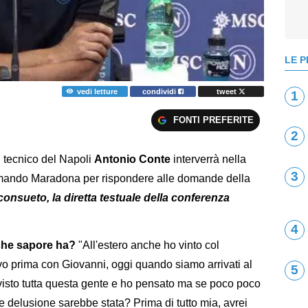
LE P
vedi letture
condividi
tweet
1
FONTI PREFERITE
2
il tecnico del Napoli
Antonio Conte
interverrà nella
3
rmando Maradona per rispondere alle domande della
onsueto, la diretta testuale della conferenza
4
, che sapore ha?
"All'estero anche ho vinto col
vo prima con Giovanni, oggi quando siamo arrivati al
5
visto tutta questa gente e ho pensato ma se poco poco
 delusione sarebbe stata? Prima di tutto mia, avrei