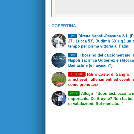
COPERTINA
Diretta Napoli-Osasuna 2-1, (P
LIVE
27', Lucca 53', Budimir 69' rig.) un 
tempo per prima vittoria al Patini
Il borsino del calciomercato: i
LIVE
Napoli sacrifica Gutierrez e sblocc
Badiashile (e Favasuli?)
Ritiro Castel di Sangro:
UFFICIALE
amichevoli, allenamenti ed eventi, 
come prenotarsi
Allegri: "Buon test, ecco la 
VIDEO
importante. De Bruyne? Non ha bi
di valutazioni. Sul mercato..."