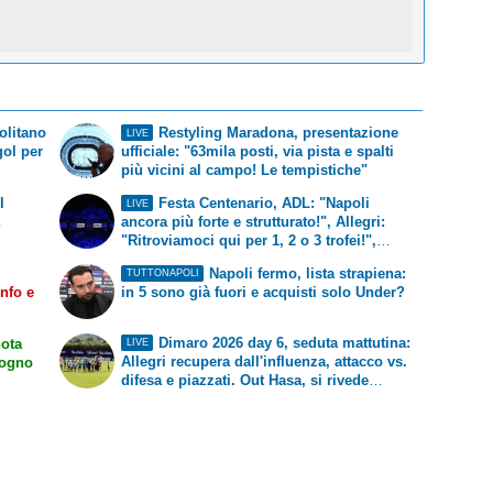
olitano
Restyling Maradona, presentazione
LIVE
gol per
ufficiale: "63mila posti, via pista e spalti
più vicini al campo! Le tempistiche"
l
Festa Centenario, ADL: "Napoli
LIVE
a
ancora più forte e strutturato!", Allegri:
"Ritroviamoci qui per 1, 2 o 3 trofei!",
KDB: "Uagliù!", Hamsik: "Incredibile!"
Napoli fermo, lista strapiena:
TUTTONAPOLI
info e
in 5 sono già fuori e acquisti solo Under?
Dimaro 2026 day 6, seduta mattutina:
nota
LIVE
Allegri recupera dall'influenza, attacco vs.
sogno
difesa e piazzati. Out Hasa, si rivede
Gilmour