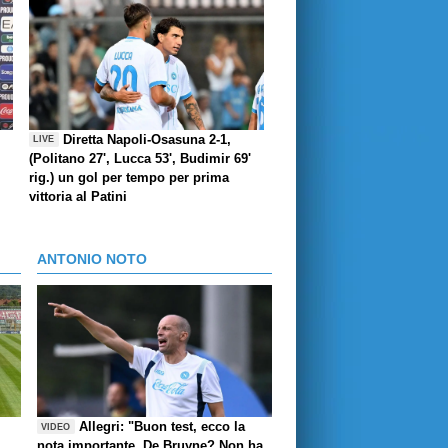
Diretta Napoli-Osasuna 2-1,
LIVE
(Politano 27', Lucca 53', Budimir 69'
rig.) un gol per tempo per prima
vittoria al Patini
ANTONIO NOTO
Allegri: "Buon test, ecco la
VIDEO
nota importante. De Bruyne? Non ha