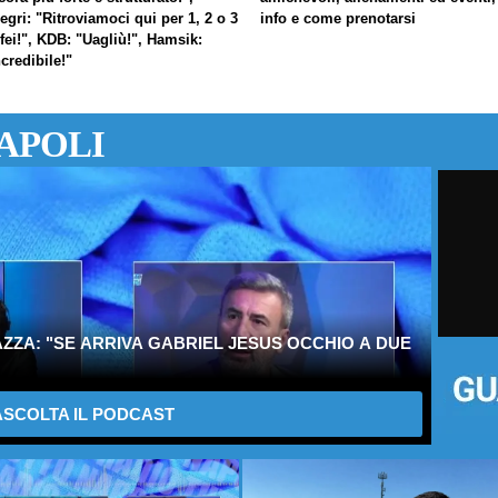
legri: "Ritroviamoci qui per 1, 2 o 3
info e come prenotarsi
ofei!", KDB: "Uagliù!", Hamsik:
ncredibile!"
APOLI
ZZA: "SE ARRIVA GABRIEL JESUS OCCHIO A DUE
SCOLTA IL PODCAST