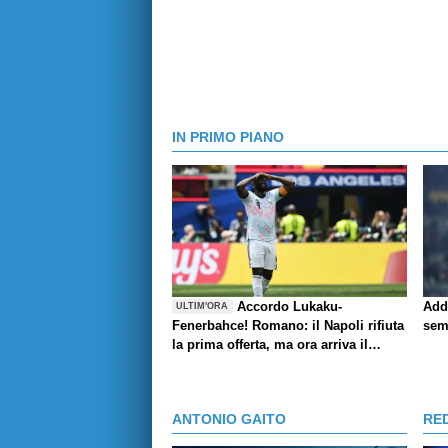
IN PRIMO PIANO
Accordo Lukaku-
Add
ULTIM'ORA
Fenerbahce! Romano: il Napoli rifiuta
sem
la prima offerta, ma ora arriva il
rilancio
ANTONIO GAITO
RE