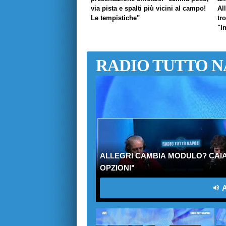
via pista e spalti più vicini al campo!
Al
Le tempistiche"
tr
"I
RADIO TUTTO N
ALLEGRI CAMBIA MODULO? CAIA
OPZIONI"
A