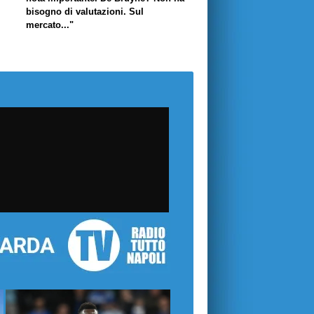
bisogno di valutazioni. Sul
mercato..."