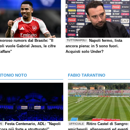
moroso rumors dal Brasile: "Il
Napoli fermo, lista
TUTTONAPOLI
li vuole Gabriel Jesus, le cifre
ancora piena: in 5 sono fuori.
'affare"
Acquisti solo Under?
NTONIO NOTO
FABIO TARANTINO
Festa Centenario, ADL: "Napoli
Ritiro Castel di Sangro:
VE
UFFICIALE
cora più forte e strutturato!",
amichevoli, allenamenti ed eventi,