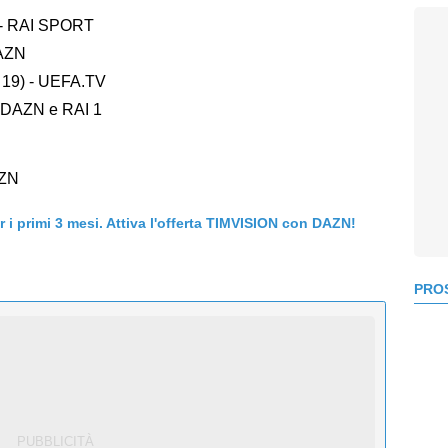
) - RAI SPORT
DAZN
 19) - UEFA.TV
- DAZN e RAI 1
AZN
er i primi 3 mesi. Attiva l'offerta TIMVISION con DAZN!
PROS