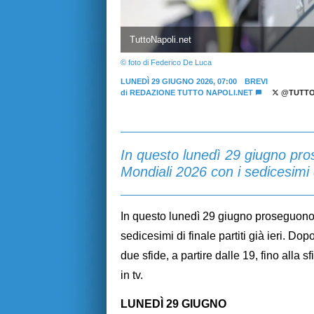
TuttoNapoli.net
© foto di Federico De Luca
LUNEDÌ 29 GIUGNO 2026, 07:00
BREVI
di
REDAZIONE TUTTO NAPOLI.NET
@TUTTO
In questo lunedì 29 giugno pros
Mondiali 2026 con i sedicesimi di 
In questo lunedì 29 giugno proseguono 
sedicesimi di finale partiti già ieri. D
due sfide, a partire dalle 19, fino alla 
in tv.
LUNEDÌ 29 GIUGNO