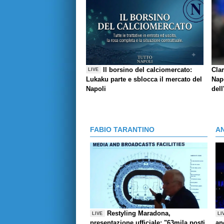
Il borsino del calciomercato:
Cla
LIVE
Lukaku parte e sblocca il mercato del
Napo
Napoli
dell
FABIO TARANTINO
A
Restyling Maradona,
LIVE
LI
presentazione ufficiale: "63mila posti,
an