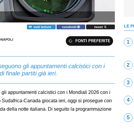
LE P
vedi letture
condividi
tweet
NAPOLI
FONTI PREFERITE
1
2
eguono gli appuntamenti calcistici con i
finale partiti già ieri.
3
gli appuntamenti calcistici con i Mondiali 2026 con i
4
opo Sudafrica-Canada giocata ieri, oggi si prosegue con
sfida della notte italiana. Di seguito la programmazione
5