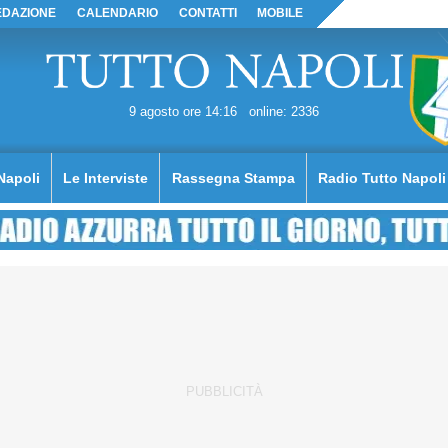
EDAZIONE
CALENDARIO
CONTATTI
MOBILE
9 agosto ore 14:16
online: 2336
Napoli
Le Interviste
Rassegna Stampa
Radio Tutto Napoli