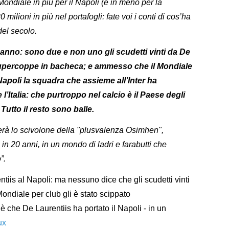
ndiale in più per il Napoli (e in meno per la
ilioni in più nel portafogli: fate voi i conti di cos’ha
del secolo.
sanno: sono due e non uno gli scudetti vinti da De
Supercoppe in bacheca; e ammesso che il Mondiale
 Napoli la squadra che assieme all’Inter ha
 l’Italia: che purtroppo nel calcio è il Paese degli
Tutto il resto sono balle.
derà lo scivolone della "plusvalenza Osimhen",
n 20 anni, in un mondo di ladri e farabutti che
”.
ntiis al Napoli: ma nessuno dice che gli scudetti vinti
ondiale per club gli è stato scippato
è che De Laurentiis ha portato il Napoli - in un
ux