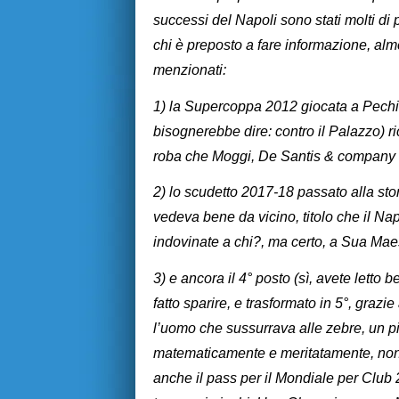
successi del Napoli sono stati molti di 
chi è preposto a fare informazione, alm
menzionati:
1) la Supercoppa 2012 giocata a Pechin
bisognerebbe dire: contro il Palazzo) r
roba che Moggi, De Santis & company ai 
2) lo scudetto 2017-18 passato alla stor
vedeva bene da vicino, titolo che il Nap
indovinate a chi?, ma certo, a Sua Mae
3) e ancora il 4° posto (sì, avete letto
fatto sparire, e trasformato in 5°, gra
l’uomo che sussurrava alle zebre, un 
matematicamente e meritatamente, non
anche il pass per il Mondiale per Clu