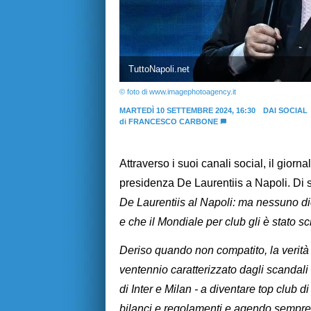
TuttoNapoli.net
© foto di www.imagephotoagency.it
MARTEDÌ 10 SETTEMBRE 2024, 16:30
DAI SOCIAL
di
FRANCESCO CARBONE
Attraverso i suoi canali social, il giorna
presidenza De Laurentiis a Napoli. Di s
De Laurentiis al Napoli: ma nessuno di
e che il Mondiale per club gli è stato s
Deriso quando non compatito, la verità 
ventennio caratterizzato dagli scandali
di Inter e Milan - a diventare top club di
bilanci e regolamenti e agendo sempre 