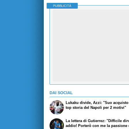
PUBBLICITÀ
DAI SOCIAL
Lukaku divide, Azzi: "Suo acquisto 
top storia del Napoli per 2 motivi"
La lettera di Gutierrez: "Difficile dir
addio! Porterò con me la passione 