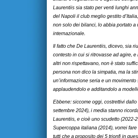
Laurentiis sia stato per venti lunghi an
del Napoli il club meglio gestito d’Italia
non solo dei bilanci, lo abbia portato 
internazionale.
I
l
fatto che De Laurentiis, dicevo, sia ri
contesto in cui si ritrovasse ad agire, e
altri non rispettavano, non è stato suffi
persona non dico la simpatia, ma la st
un’informazione seria e un movimento se
applaudendolo e additandolo a modello d
Ebbene: siccome oggi, costrettivi dall
settembre 2024), i media stanno ricordan
Laurentiis, e cioè uno scudetto (2022-2
Supercoppa italiana (2014), vorrei fare to
tutti che a proposito dei 5 trionfi in que