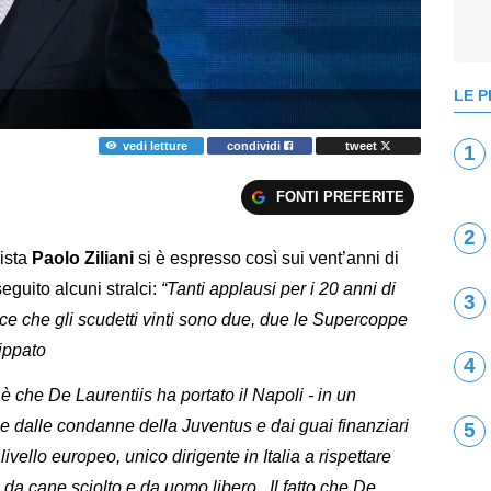
LE P
vedi letture
condividi
tweet
1
FONTI PREFERITE
2
lista
Paolo Ziliani
si è espresso così sui vent’anni di
eguito alcuni stralci:
“Tanti applausi per i 20 anni di
3
ce che gli scudetti vinti sono due, due le Supercoppe
cippato
4
è che De Laurentiis ha portato il Napoli - in un
 e dalle condanne della Juventus e dai guai finanziari
5
 livello europeo, unico dirigente in Italia a rispettare
da cane sciolto e da uomo libero. Il fatto che De