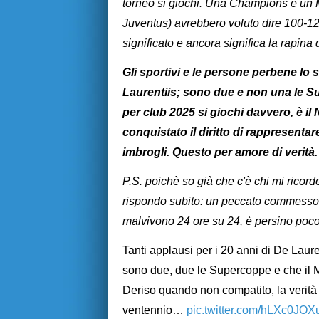
torneo si giochi. Una Champions e un Mo
Juventus) avrebbero voluto dire 100-120 m
significato e ancora significa la rapina 
Gli sportivi e le persone perbene lo 
Laurentiis; sono due e non una le 
per club 2025 si giochi davvero, è il
conquistato il diritto di rappresentare
imbrogli. Questo per amore di verità. 
P.S. poichè so già che c'è chi mi ricor
rispondo subito: un peccato commesso i
malvivono 24 ore su 24, è persino poco
Tanti applausi per i 20 anni di De Laure
sono due, due le Supercoppe e che il M
Deriso quando non compatito, la verità 
ventennio…
pic.twitter.com/hLXc0JOX