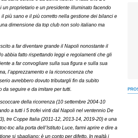
ni un proprietario e un presidente illuminato facendo
, il più sano e il più corretto nella gestione dei bilanci e
a una dimensione da top club non solo italiano ma
uscito a far diventare grande il Napoli nonostante il
 lo abbia fatto rispettando leggi e regolamenti che gli
ciente a far convogliare sulla sua figura e sulla sua
ima, l’apprezzamento e la riconoscenza che
rio avrebbero dovuto tributargli fin da subito
a seguire e da imitare per tutti.
PROS
o scoccare della ricorrenza (10 settembre 2004-10
do a tutti i 5 trofei vinti dal Napoli nel ventennio De
3), tre Coppe Italia (2011-12, 2013-14, 2019-20) e una
c-toc alla porta dell’Istituto Luce, farmi aprire e dire a
stione si sbagliano: è un conto per difetto. In realtà i