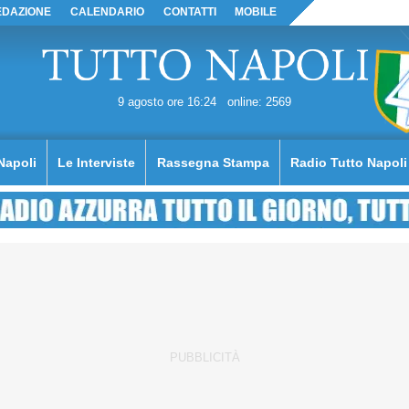
EDAZIONE
CALENDARIO
CONTATTI
MOBILE
9 agosto ore 16:24
online: 2569
Napoli
Le Interviste
Rassegna Stampa
Radio Tutto Napoli