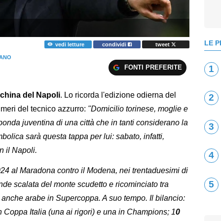
LE P
vedi letture
condividi
tweet
IANO
FONTI PREFERITE
1
nchina del Napoli
. Lo ricorda l'edizione odierna del
2
umeri del tecnico azzurro:
"Domicilio torinese, moglie e
sponda juventina di una città che in tanti considerano la
3
bolica sarà questa tappa per lui: sabato, infatti,
 il Napoli.
4
024 al Maradona contro il Modena, nei trentaduesimi di
5
nde scalata del monte scudetto e ricominciato tra
a anche arabe in Supercoppa. A suo tempo. Il bilancio:
in Coppa Italia (una ai rigori) e una in Champions; 1
0