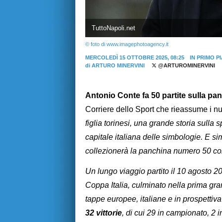
TuttoNapoli.net
© foto di www.imagephotoagency.it
MERCOLEDÌ 15 OTTOBRE 2025, 08:25
IN PRIMO P
di
ARTURO MINERVINI
@ARTUROMINERVINI
Antonio Conte fa 50 partite sulla pa
Corriere dello Sport che rieassume i n
figlia torinesi, una grande storia sulla 
capitale italiana delle simbologie. E sim
collezionerà la panchina numero 50 con
Un lungo viaggio partito il 10 agosto 2
Coppa Italia, culminato nella prima gra
tappe europee, italiane e in prospettiv
32 vittorie
, di cui 29 in campionato, 2 