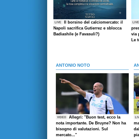
Il borsino del calciomercato: il
LIVE
LIV
Napoli sacrifica Gutierrez e sblocca
pres
Badiashile (e Favasuli?)
via 
Le 
ANTONIO NOTO
A
Allegri: "Buon test, ecco la
VIDEO
LI
nota importante. De Bruyne? Non ha
ma
bisogno di valutazioni. Sul
da
mercato..."
pi