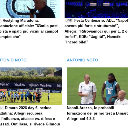
Restyling Maradona,
Festa Centenario, ADL: "Napol
E
LIVE
entazione ufficiale: "63mila posti,
ancora più forte e strutturato!",
pista e spalti più vicini al campo!
Allegri: "Ritroviamoci qui per 1, 2 o
tempistiche"
trofei!", KDB: "Uagliù!", Hamsik:
"Incredibile!"
NTONIO NOTO
ANTONIO NOTO
Dimaro 2026 day 6, seduta
Napoli-Arezzo, le probabili
VE
ttutina: Allegri recupera
formazioni del primo test a Dimar
ll'influenza, attacco vs. difesa e
Allegri col 4-3-3
azzati. Out Hasa, si rivede Gilmour