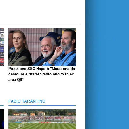
Posizione SSC Napoli: "Maradona da
demolire e rifare! Stadio nuovo in ex
area Q8"
FABIO TARANTINO