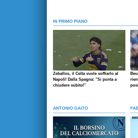
IN PRIMO PIANO
Zeballos, il Celta vuole soffiarlo al
Beu
Napoli! Dalla Spagna: "Si punta a
rien
chiudere subito!"
posi
ANTONIO GAITO
FA