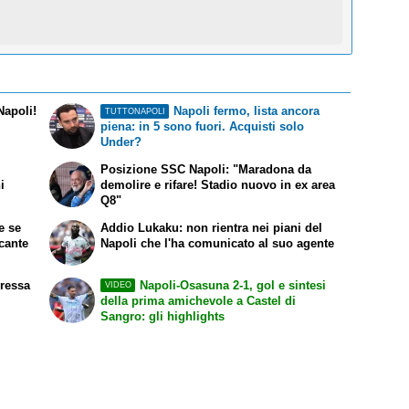
Napoli!
Napoli fermo, lista ancora
TUTTONAPOLI
piena: in 5 sono fuori. Acquisti solo
Under?
Posizione SSC Napoli: "Maradona da
i
demolire e rifare! Stadio nuovo in ex area
Q8"
te se
Addio Lukaku: non rientra nei piani del
ccante
Napoli che l'ha comunicato al suo agente
eressa
Napoli-Osasuna 2-1, gol e sintesi
VIDEO
della prima amichevole a Castel di
Sangro: gli highlights