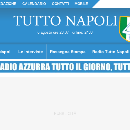
EDAZIONE
CALENDARIO
CONTATTI
MOBILE
6 agosto ore 23:07
online: 2433
Napoli
Le Interviste
Rassegna Stampa
Radio Tutto Napoli