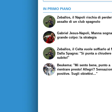
IN PRIMO PIANO
Zeballos, il Napoli rischia di perder
assalto di un club spagnolo
Gabriel Jesus-Napoli, Manna sogna 
grande colpo: la strategia
Zeballos, il Celta vuole soffiarlo al 
Dalla Spagna: "Si punta a chiudere
subito!"
Beukema: "Mi sento bene, punto a
rientrare presto! Allegri? Sensazion
positive. Sugli obiettivi..."