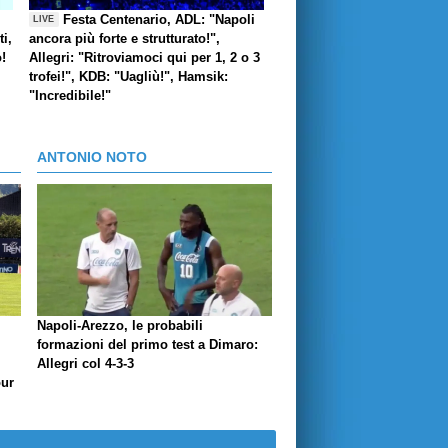
Festa Centenario, ADL: "Napoli
LIVE
i,
ancora più forte e strutturato!",
o!
Allegri: "Ritroviamoci qui per 1, 2 o 3
trofei!", KDB: "Uagliù!", Hamsik:
"Incredibile!"
ANTONIO NOTO
Napoli-Arezzo, le probabili
formazioni del primo test a Dimaro:
Allegri col 4-3-3
our