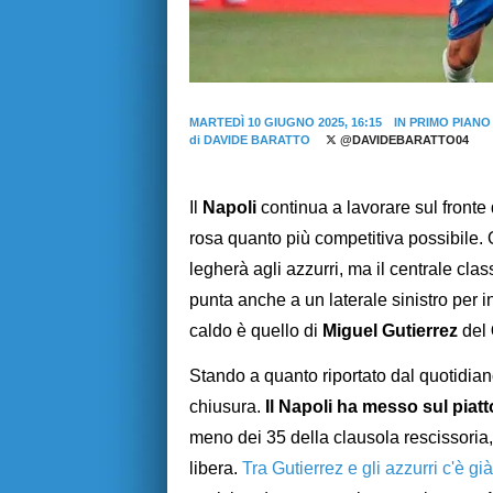
MARTEDÌ 10 GIUGNO 2025, 16:15
IN PRIMO PIANO
di
DAVIDE BARATTO
@DAVIDEBARATTO04
Il
Napoli
continua a lavorare sul fronte
rosa quanto più competitiva possibile. 
legherà agli azzurri, ma il centrale clas
punta anche a un laterale sinistro per in
caldo è quello di
Miguel Gutierrez
del
Stando a quanto riportato dal quotidi
chiusura.
Il Napoli ha messo sul piatt
meno dei 35 della clausola rescissoria, 
libera.
Tra Gutierrez e gli azzurri c'è già