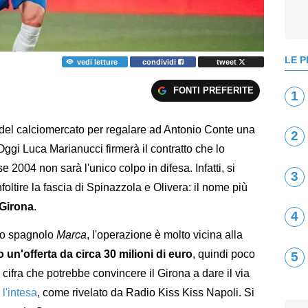
LE P
vedi letture
condividi
tweet
FONTI PREFERITE
1
 del calciomercato per regalare ad Antonio Conte una
2
Oggi Luca Marianucci firmerà il contratto che lo
se 2004 non sarà l'unico colpo in difesa. Infatti, si
3
foltire la fascia di Spinazzola e Olivera: il nome più
Girona
.
4
ano spagnolo
Marca
, l'operazione è molto vicina alla
o un'offerta da circa 30 milioni di euro
, quindi poco
5
cifra che potrebbe convincere il Girona a dare il via
 l'intesa
, come rivelato da Radio Kiss Kiss Napoli. Si