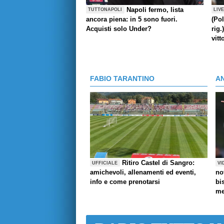
Napoli fermo, lista
TUTTONAPOLI
LIV
ancora piena: in 5 sono fuori.
(Pol
Acquisti solo Under?
rig.
vitt
FABIO TARANTINO
A
Ritiro Castel di Sangro:
UFFICIALE
VI
amichevoli, allenamenti ed eventi,
no
info e come prenotarsi
bi
me