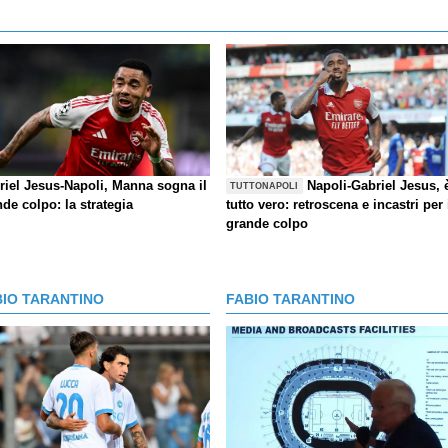
riel Jesus-Napoli, Manna sogna il
Napoli-Gabriel Jesus, 
TUTTONAPOLI
de colpo: la strategia
tutto vero: retroscena e incastri per 
grande colpo
BIO TARANTINO
FABIO TARANTINO