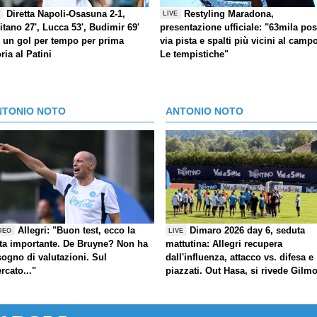
Diretta Napoli-Osasuna 2-1,
Restyling Maradona,
E
LIVE
itano 27', Lucca 53', Budimir 69'
presentazione ufficiale: "63mila post
) un gol per tempo per prima
via pista e spalti più vicini al camp
oria al Patini
Le tempistiche"
NTONIO NOTO
ANTONIO NOTO
Allegri: "Buon test, ecco la
Dimaro 2026 day 6, seduta
DEO
LIVE
ta importante. De Bruyne? Non ha
mattutina: Allegri recupera
sogno di valutazioni. Sul
dall'influenza, attacco vs. difesa e
rcato..."
piazzati. Out Hasa, si rivede Gilm