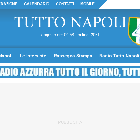
EDAZIONE
CALENDARIO
CONTATTI
MOBILE
7 agosto ore 09:58
online: 2051
Napoli
Le Interviste
Rassegna Stampa
Radio Tutto Napoli