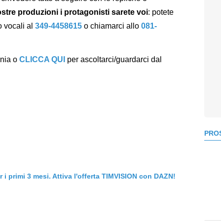
nostre produzioni i protagonisti sarete voi
: potete
 vocali al
349-4458615
o chiamarci allo
081-
ania o
CLICCA QUI
per ascoltarci/guardarci dal
PROS
er i primi 3 mesi. Attiva l'offerta TIMVISION con DAZN!