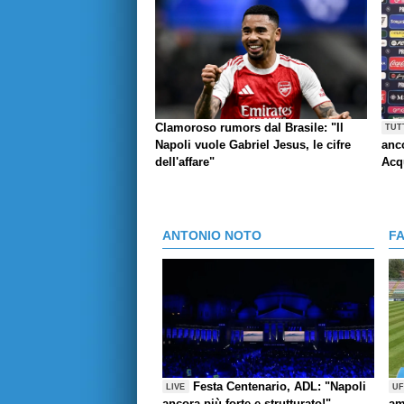
Clamoroso rumors dal Brasile: "Il
TUT
Napoli vuole Gabriel Jesus, le cifre
anco
dell'affare"
Acq
ANTONIO NOTO
F
Festa Centenario, ADL: "Napoli
LIVE
UF
ancora più forte e strutturato!",
am