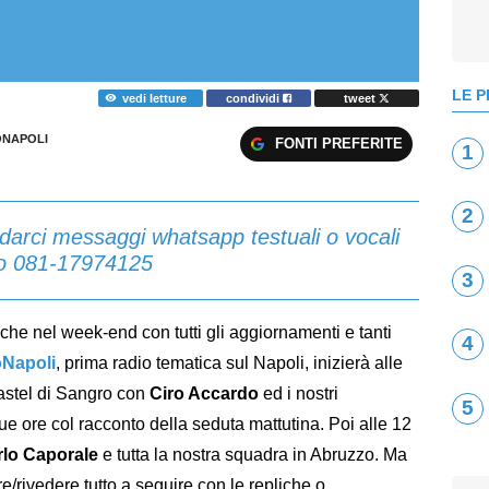
LE P
vedi letture
condividi
tweet
NAPOLI
FONTI PREFERITE
1
2
darci messaggi whatsapp testuali o vocali
lo 081-17974125
3
e nel week-end con tutti gli aggiornamenti e tanti
4
oNapoli
, prima radio tematica sul Napoli, inizierà alle
stel di Sangro con
Ciro Accardo
ed i nostri
5
e ore col racconto della seduta mattutina. Poi alle 12
rlo Caporale
e tutta la nostra squadra in Abruzzo. Ma
re/rivedere tutto a seguire con le repliche o