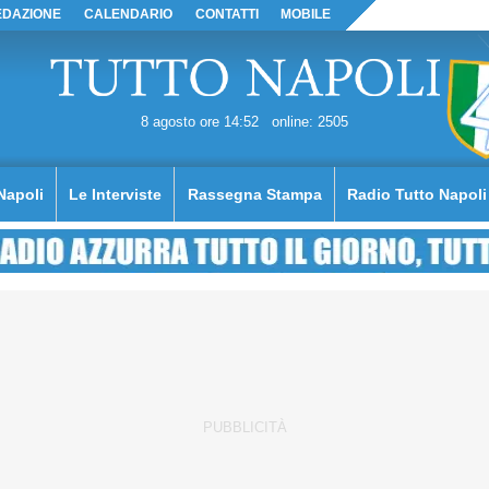
EDAZIONE
CALENDARIO
CONTATTI
MOBILE
8 agosto ore 14:52
online: 2505
Napoli
Le Interviste
Rassegna Stampa
Radio Tutto Napoli