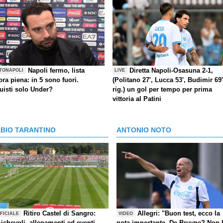
Napoli fermo, lista
Diretta Napoli-Osasuna 2-1,
TONAPOLI
LIVE
ra piena: in 5 sono fuori.
(Politano 27', Lucca 53', Budimir 69'
uisti solo Under?
rig.) un gol per tempo per prima
vittoria al Patini
ABIO TARANTINO
ANTONIO NOTO
Ritiro Castel di Sangro:
Allegri: "Buon test, ecco la
FICIALE
VIDEO
ichevoli, allenamenti ed eventi,
nota importante. De Bruyne? Non 