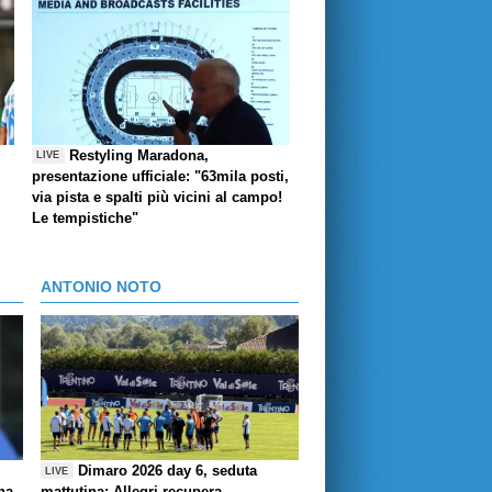
Restyling Maradona,
LIVE
presentazione ufficiale: "63mila posti,
via pista e spalti più vicini al campo!
Le tempistiche"
ANTONIO NOTO
Dimaro 2026 day 6, seduta
LIVE
ha
mattutina: Allegri recupera