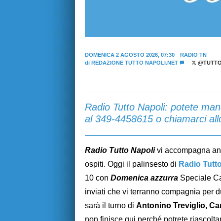
DOMENICA 2 AGOSTO 2026, 07:30
RADIO TN
di
REDAZIONE TUTTO NAPOLI.NET
@TUTTO
Radio Tutto Napoli: potete man
al 349-4458615 o chiamarci al
Radio Tutto Napoli
vi accompagna anch
ospiti. Oggi il palinsesto di
Radio Tutt
10 con
Domenica azzurra
Speciale Ca
inviati
che vi terranno compagnia per du
sarà il turno di
Antonino Treviglio, Ca
non finisce qui perché potrete riascolta