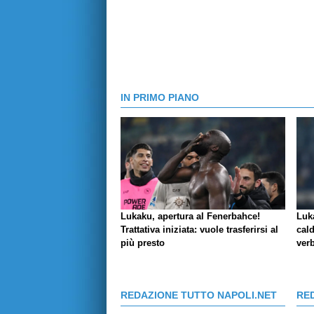
IN PRIMO PIANO
Lukaku, apertura al Fenerbahce!
Luk
Trattativa iniziata: vuole trasferirsi al
cald
più presto
verb
REDAZIONE TUTTO NAPOLI.NET
RE