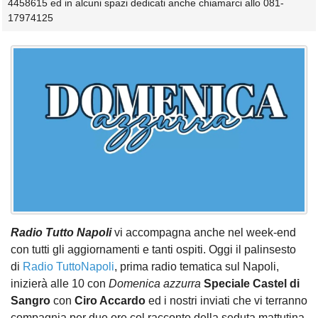
4458615 ed in alcuni spazi dedicati anche chiamarci allo 081-
17974125
Radio Tutto Napoli
vi accompagna anche nel week-end
con tutti gli aggiornamenti e tanti ospiti. Oggi il palinsesto
di
Radio TuttoNapoli
, prima radio tematica sul Napoli,
inizierà alle 10 con
Domenica azzurra
Speciale Castel di
Sangro
con
Ciro Accardo
ed i nostri inviati
che vi terranno
compagnia per due ore col racconto della seduta mattutina.