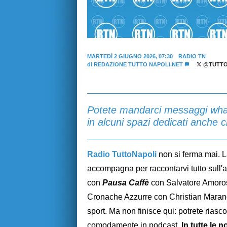
MARTEDÌ 2 GIUGNO 2026, 07:30
RADIO TN
di
REDAZIONE TUTTO NAPOLI.NET
@TUTTO
Potete mandarci messaggi what
in alcuni spazi dedicati anche
Radio TuttoNapoli
non si ferma mai. L
accompagna per raccontarvi tutto sull'att
con
Pausa Caffè
con Salvatore Amoroso
Cronache Azzurre con Christian Marangi
sport. Ma non finisce qui: potrete riasco
comodamente in podcast.
In tutte le 