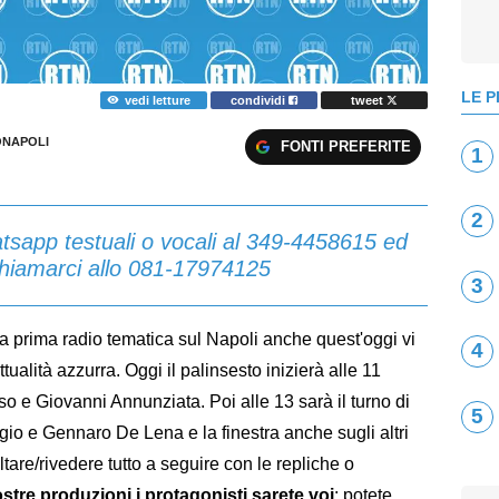
LE P
vedi letture
condividi
tweet
NAPOLI
FONTI PREFERITE
1
2
sapp testuali o vocali al 349-4458615 ed
 chiamarci allo 081-17974125
3
a prima radio tematica sul Napoli anche quest'oggi vi
4
ualità azzurra. Oggi il palinsesto inizierà alle 11
 e Giovanni Annunziata. Poi alle 13 sarà il turno di
5
o e Gennaro De Lena e la finestra anche sugli altri
ltare/rivedere tutto a seguire con le repliche o
nostre produzioni i protagonisti sarete voi
: potete