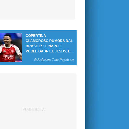
COPERTINA
CLAMOROSO RUMORS DAL
BRASILE: "IL NAPOLI
VUOLE GABRIEL JESUS, LE
CIFRE DELL'AFFARE"
di Redazione Tutto Napoli.net