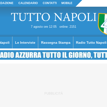
EDAZIONE
CALENDARIO
CONTATTI
MOBILE
7 agosto ore 12:05
online: 2151
Napoli
Le Interviste
Rassegna Stampa
Radio Tutto Napoli