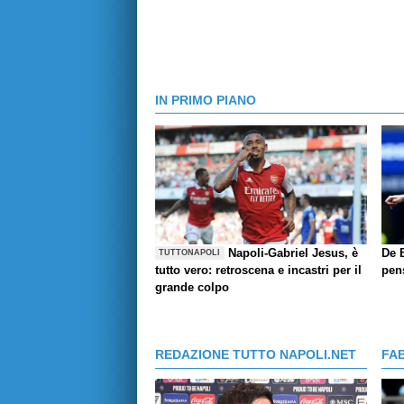
IN PRIMO PIANO
Napoli-Gabriel Jesus, è
De B
TUTTONAPOLI
tutto vero: retroscena e incastri per il
pen
grande colpo
REDAZIONE TUTTO NAPOLI.NET
FA