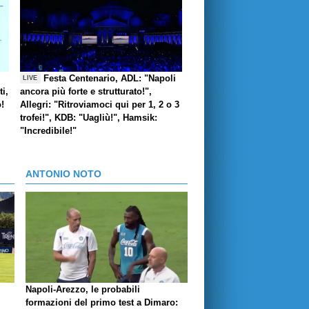
Festa Centenario, ADL: "Napoli
LIVE
i,
ancora più forte e strutturato!",
o!
Allegri: "Ritroviamoci qui per 1, 2 o 3
trofei!", KDB: "Uagliù!", Hamsik:
"Incredibile!"
ANTONIO NOTO
Napoli-Arezzo, le probabili
formazioni del primo test a Dimaro: