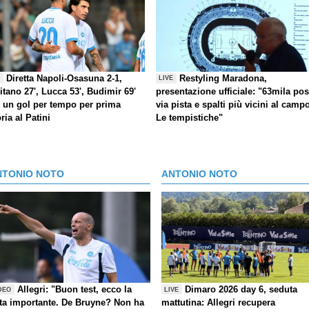
Diretta Napoli-Osasuna 2-1,
Restyling Maradona,
E
LIVE
itano 27', Lucca 53', Budimir 69'
presentazione ufficiale: "63mila post
) un gol per tempo per prima
via pista e spalti più vicini al camp
oria al Patini
Le tempistiche"
NTONIO NOTO
ANTONIO NOTO
Allegri: "Buon test, ecco la
Dimaro 2026 day 6, seduta
DEO
LIVE
ta importante. De Bruyne? Non ha
mattutina: Allegri recupera