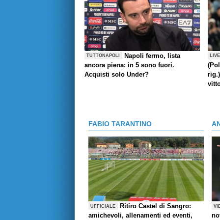
Napoli fermo, lista
TUTTONAPOLI
LIV
ancora piena: in 5 sono fuori.
(Pol
Acquisti solo Under?
rig.
vitt
FABIO TARANTINO
A
Ritiro Castel di Sangro:
UFFICIALE
VI
amichevoli, allenamenti ed eventi,
no