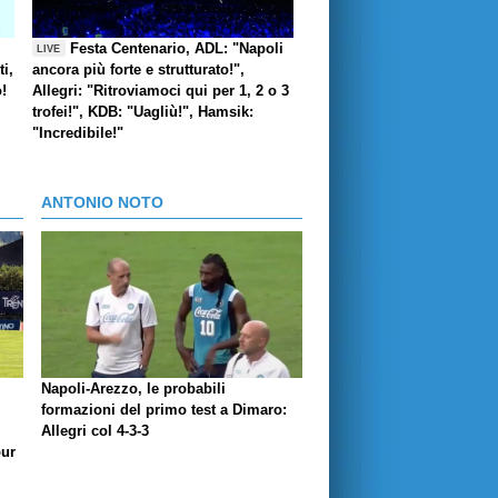
Festa Centenario, ADL: "Napoli
LIVE
i,
ancora più forte e strutturato!",
o!
Allegri: "Ritroviamoci qui per 1, 2 o 3
trofei!", KDB: "Uagliù!", Hamsik:
"Incredibile!"
ANTONIO NOTO
Napoli-Arezzo, le probabili
formazioni del primo test a Dimaro:
Allegri col 4-3-3
our