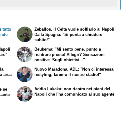
 tutto
Zeballos, il Celta vuole soffiarlo al Napoli!
rande
Dalla Spagna: "Si punta a chiudere
subito!"
Napoli
Beukema: "Mi sento bene, punto a
fare"
rientrare presto! Allegri? Sensazioni
positive. Sugli obiettivi..."
da
Nuovo Maradona, ADL: "Non ci interessa
ex area
restyling, faremo il nostro stadio!"
Addio Lukaku: non rientra nei piani del
te se
Napoli che l'ha comunicato al suo agente
ccante