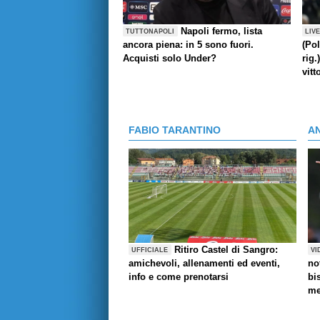
Napoli fermo, lista
TUTTONAPOLI
LIV
ancora piena: in 5 sono fuori.
(Pol
Acquisti solo Under?
rig.
vitt
FABIO TARANTINO
A
Ritiro Castel di Sangro:
UFFICIALE
VI
amichevoli, allenamenti ed eventi,
no
info e come prenotarsi
bi
me