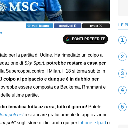
LE P
vedi letture
condividi
tweet
NO
FONTI PREFERITE
1
ato per la partita di Udine. Ha rimediato un colpo a
2
redazione di
Sky Sport
,
potrebbe restare a casa per
la Supercoppa contro il Milan. Il 18 si torna subito in
3
J colpo al polpaccio e dunque è in dubbio per
, dovrebbe essere composta da Beukema, Rrahmani e
4
elle ultime partite.
5
adio tematica tutta azzurra, tutto il giorno!
Potete
tonapoli.net
o scaricare gratuitamente le applicazioni
onapoli"
sugli store o cliccando qui per
Iphone e Ipad
o