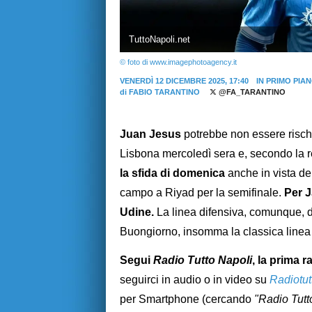
TuttoNapoli.net
© foto di www.imagephotoagency.it
VENERDÌ 12 DICEMBRE 2025, 17:40
IN PRIMO PIA
di
FABIO TARANTINO
@FA_TARANTINO
Juan Jesus
potrebbe non essere rischi
Lisbona mercoledì sera e, secondo la 
la sfida di domenica
anche in vista del
campo a Riyad per la semifinale.
Per J
Udine.
La linea difensiva, comunque
Buongiorno, insomma la classica linea d
Segui
Radio Tutto Napoli
, la prima r
seguirci in audio o in video su
Radiotut
per Smartphone (cercando
"Radio Tutt