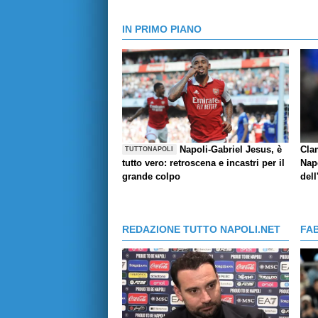
IN PRIMO PIANO
Napoli-Gabriel Jesus, è
Cla
TUTTONAPOLI
tutto vero: retroscena e incastri per il
Napo
grande colpo
dell
REDAZIONE TUTTO NAPOLI.NET
FA