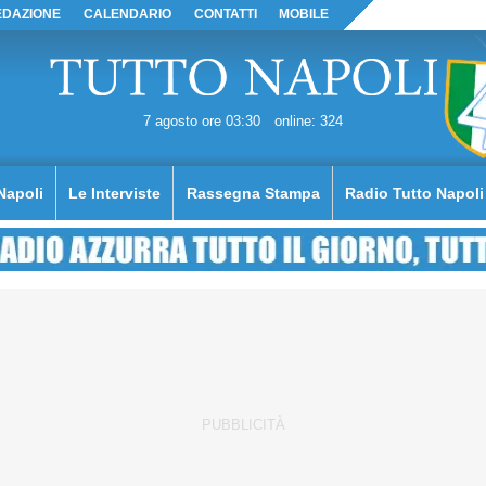
EDAZIONE
CALENDARIO
CONTATTI
MOBILE
7 agosto ore 03:30
online: 324
Napoli
Le Interviste
Rassegna Stampa
Radio Tutto Napoli