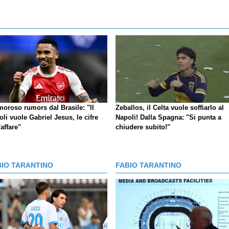
moroso rumors dal Brasile: "Il
Zeballos, il Celta vuole soffiarlo al
li vuole Gabriel Jesus, le cifre
Napoli! Dalla Spagna: "Si punta a
'affare"
chiudere subito!"
BIO TARANTINO
FABIO TARANTINO