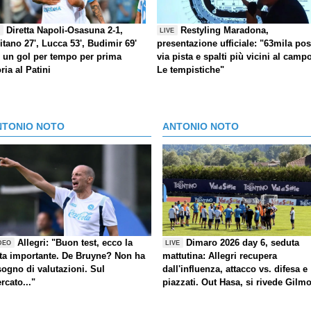
Diretta Napoli-Osasuna 2-1,
Restyling Maradona,
E
LIVE
itano 27', Lucca 53', Budimir 69'
presentazione ufficiale: "63mila post
) un gol per tempo per prima
via pista e spalti più vicini al camp
oria al Patini
Le tempistiche"
NTONIO NOTO
ANTONIO NOTO
Allegri: "Buon test, ecco la
Dimaro 2026 day 6, seduta
DEO
LIVE
ta importante. De Bruyne? Non ha
mattutina: Allegri recupera
sogno di valutazioni. Sul
dall'influenza, attacco vs. difesa e
rcato..."
piazzati. Out Hasa, si rivede Gilm