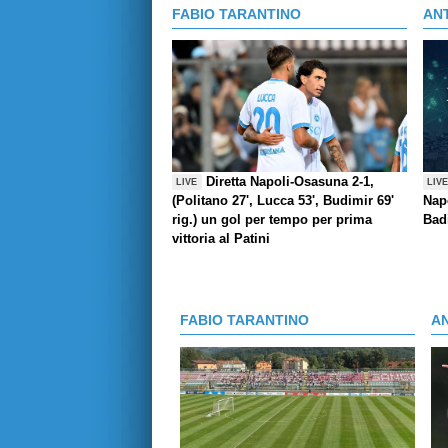
FABIO TARANTINO
AN
Diretta Napoli-Osasuna 2-1,
LIVE
LIV
(Politano 27', Lucca 53', Budimir 69'
Napo
rig.) un gol per tempo per prima
Badi
vittoria al Patini
FABIO TARANTINO
A