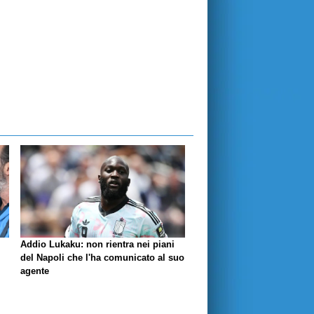
Addio Lukaku: non rientra nei piani
del Napoli che l'ha comunicato al suo
agente