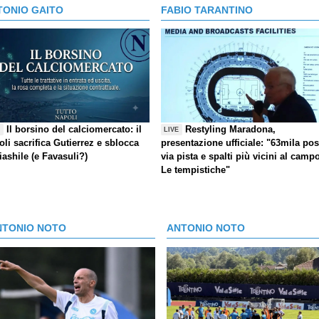
TONIO GAITO
FABIO TARANTINO
Il borsino del calciomercato: il
Restyling Maradona,
E
LIVE
li sacrifica Gutierrez e sblocca
presentazione ufficiale: "63mila post
ashile (e Favasuli?)
via pista e spalti più vicini al camp
Le tempistiche"
NTONIO NOTO
ANTONIO NOTO