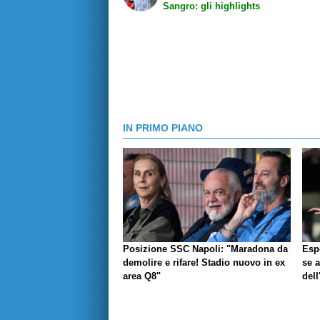
Sangro: gli highlights
IN PRIMO PIANO
Posizione SSC Napoli: "Maradona da
Espo
demolire e rifare! Stadio nuovo in ex
se a
area Q8"
dell