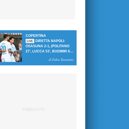
COPERTINA
DIRETTA NAPOLI-
LIVE
OSASUNA 2-1, (POLITANO
27', LUCCA 53', BUDIMIR 69'
RIG.) UN GOL PER TEMPO
di Fabio Tarantino
PER PRIMA VITTORIA AL
PATINI