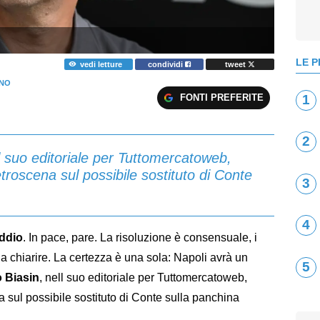
LE P
vedi letture
condividi
tweet
ANO
FONTI PREFERITE
1
2
ll suo editoriale per Tuttomercatoweb,
troscena sul possibile sostituto di Conte
3
4
addio
. In pace, pare. La risoluzione è consensuale, i
da chiarire. La certezza è una sola: Napoli avrà un
5
o
Biasin
, nell suo editoriale per Tuttomercatoweb,
 sul possibile sostituto di Conte sulla panchina