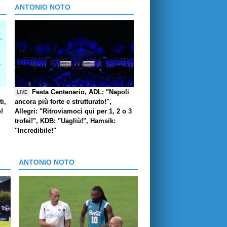
ANTONIO NOTO
Festa Centenario, ADL: "Napoli
LIVE
i,
ancora più forte e strutturato!",
o!
Allegri: "Ritroviamoci qui per 1, 2 o 3
trofei!", KDB: "Uagliù!", Hamsik:
"Incredibile!"
ANTONIO NOTO