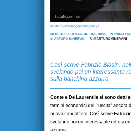
TuttoNapoli.net
© foto di www.imagephotoagency.it
MERCOLEDÌ 20 MAGGIO 2026, 08:03
IN PRIMO PI
di
ARTURO MINERVINI
@ARTUROMINERVINI
Così scrive Fabrizio Biasin, ne
svelando poi un interessante re
sulla panchina azzurra.
Conte e De Laurentiis si sono detti 
termini economici dell’“uscita” ancora 
nuovo condottiero. Così scrive
Fabrizi
svelando poi un interessante retroscena
azzurra.