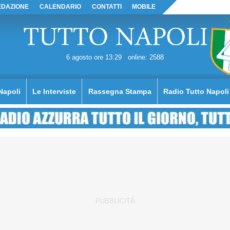
EDAZIONE
CALENDARIO
CONTATTI
MOBILE
6 agosto ore 13:29
online: 2588
Napoli
Le Interviste
Rassegna Stampa
Radio Tutto Napoli