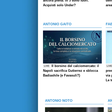
ancora piena: in 5 sono fuori.
demo
Acquisti solo Under?
are
ANTONIO GAITO
FA
Il borsino del calciomercato: il
LIVE
LIV
Napoli sacrifica Gutierrez e sblocca
pres
Badiashile (e Favasuli?)
via 
Le 
ANTONIO NOTO
A