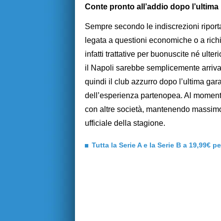
Conte pronto all’addio dopo l’ultima 
Sempre secondo le indiscrezioni riport
legata a questioni economiche o a richi
infatti trattative per buonuscite né ulteri
il Napoli sarebbe semplicemente arrivat
quindi il club azzurro dopo l’ultima gar
dell’esperienza partenopea. Al momen
con altre società, mantenendo massimo r
ufficiale della stagione.
Tutta la Serie A e la Serie B a 19,99€ p