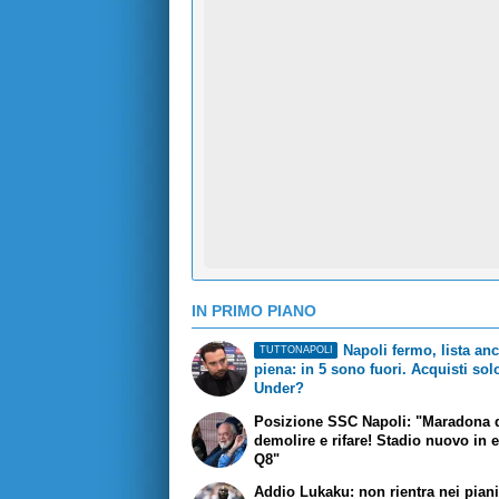
IN PRIMO PIANO
Napoli fermo, lista an
TUTTONAPOLI
piena: in 5 sono fuori. Acquisti sol
Under?
Posizione SSC Napoli: "Maradona 
demolire e rifare! Stadio nuovo in 
Q8"
Addio Lukaku: non rientra nei piani