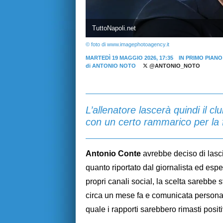
TuttoNapoli.net
© foto di www.imagephotoagency.it
MARTEDÌ 19 MAGGIO 2026, 17:35
IN PRIMO PIANO
di
ANTONIO NOTO
@ANTONIO_NOTO
L’allenatore lascerà quindi il c
con un certo rammarico per la 
Antonio Conte
avrebbe deciso di lasci
quanto riportato dal giornalista ed esp
propri canali social, la scelta sarebbe 
circa un mese fa e comunicata personal
quale i rapporti sarebbero rimasti posi