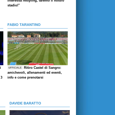
interessa restyling, faremo il nostro
stadio!"
FABIO TARANTINO
i
Ritiro Castel di Sangro:
UFFICIALE
amichevoli, allenamenti ed eventi,
 3
info e come prenotarsi
DAVIDE BARATTO