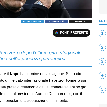
LE P
vedi letture
condividi
tweet
FONTI PREFERITE
1
2
lub azzurro dopo l’ultima gara stagionale,
fine dell’esperienza partenopea.
3
are il
Napoli
al termine della stagione. Secondo
4
erto di mercato internazionale
Fabrizio Romano
sui
stata presa direttamente dall’allenatore salentino già
5
mente al presidente Aurelio De Laurentiis, con il
tivi nonostante la separazione imminente.