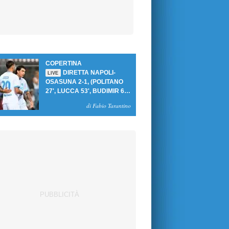
COPERTINA
DIRETTA NAPOLI-
LIVE
OSASUNA 2-1, (POLITANO
27', LUCCA 53', BUDIMIR 69'
RIG.) UN GOL PER TEMPO
di Fabio Tarantino
PER PRIMA VITTORIA AL
PATINI