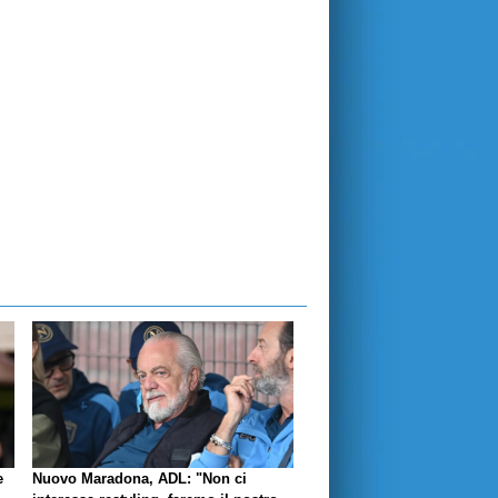
e
Nuovo Maradona, ADL: "Non ci