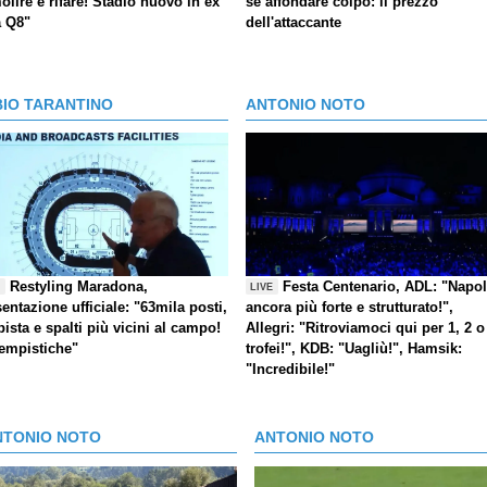
lire e rifare! Stadio nuovo in ex
se affondare colpo: il prezzo
a Q8"
dell'attaccante
BIO TARANTINO
ANTONIO NOTO
Restyling Maradona,
Festa Centenario, ADL: "Napol
E
LIVE
entazione ufficiale: "63mila posti,
ancora più forte e strutturato!",
pista e spalti più vicini al campo!
Allegri: "Ritroviamoci qui per 1, 2 o
tempistiche"
trofei!", KDB: "Uagliù!", Hamsik:
"Incredibile!"
NTONIO NOTO
ANTONIO NOTO