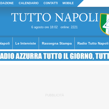
EDAZIONE
CALENDARIO
CONTATTI
MOBILE
6 agosto ore 18:02
online: 2221
Napoli
Le Interviste
Rassegna Stampa
Radio Tutto Napoli