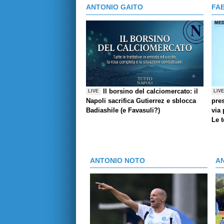
ANTONIO GAITO
FA
Il borsino del calciomercato: il
LIVE
LIV
Napoli sacrifica Gutierrez e sblocca
pres
Badiashile (e Favasuli?)
via 
Le 
ANTONIO NOTO
A