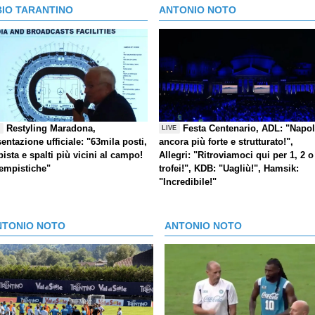
BIO TARANTINO
ANTONIO NOTO
Restyling Maradona,
Festa Centenario, ADL: "Napol
E
LIVE
entazione ufficiale: "63mila posti,
ancora più forte e strutturato!",
pista e spalti più vicini al campo!
Allegri: "Ritroviamoci qui per 1, 2 o
tempistiche"
trofei!", KDB: "Uagliù!", Hamsik:
"Incredibile!"
NTONIO NOTO
ANTONIO NOTO