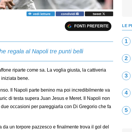
vedi letture
condividi
tweet
LE P
FONTI PREFERITE
1
regala al Napoli tre punti belli
2
fone riparte come sa. La voglia giusta, la cattiveria
3
 iniziata bene.
nso. Il Napoli parte benino ma poi incredibilmente va
4
juric di testa supera Juan Jesus e Meret. Il Napoli non
 due occasioni per pareggiarla con Di Gregorio che fa
5
a da un torpore pazzesco e finalmente trova il gol del