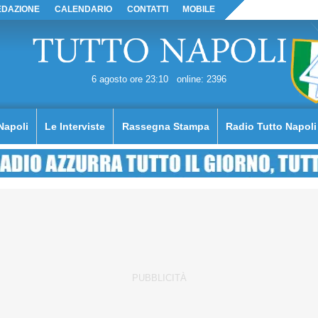
EDAZIONE
CALENDARIO
CONTATTI
MOBILE
6 agosto ore 23:10
online: 2396
Napoli
Le Interviste
Rassegna Stampa
Radio Tutto Napoli