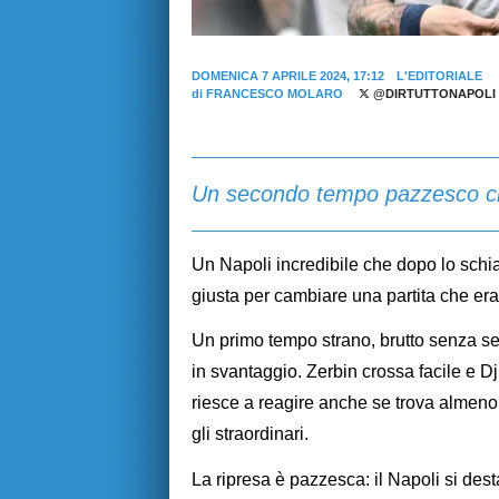
DOMENICA 7 APRILE 2024, 17:12
L'EDITORIALE
di
FRANCESCO MOLARO
@DIRTUTTONAPOLI
Un secondo tempo pazzesco che 
Un Napoli incredibile che dopo lo schiaf
giusta per cambiare una partita che era
Un primo tempo strano, brutto senza se
in svantaggio. Zerbin crossa facile e D
riesce a reagire anche se trova almeno
gli straordinari.
La ripresa è pazzesca: il Napoli si dest