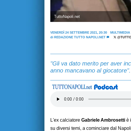
TuttoNapoli.net
VENERDÌ 24 SETTEMBRE 2021, 20:30
MULTIMEDIA
di
REDAZIONE TUTTO NAPOLI.NET
@TUTTO
"Gli va dato merito per aver in
anno mancavano al giocatore".
L'ex calciatore
Gabriele Ambrosetti
è 
su diversi temi, a cominciare dal Napol