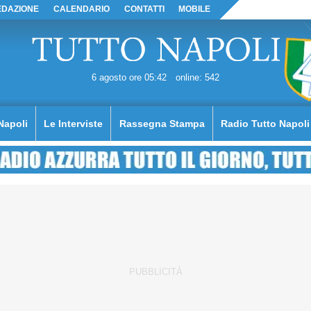
EDAZIONE
CALENDARIO
CONTATTI
MOBILE
6 agosto ore 05:42
online: 542
Napoli
Le Interviste
Rassegna Stampa
Radio Tutto Napoli