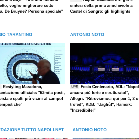
etto, voglio migliorare sotto
sintesi della prima amichevole a
ta. De Bruyne? Persona speciale"
Castel di Sangro: gli highlights
BIO TARANTINO
ANTONIO NOTO
Restyling Maradona,
Festa Centenario, ADL: "Napol
E
LIVE
entazione ufficiale: "63mila posti,
ancora più forte e strutturato!",
pista e spalti più vicini al campo!
Allegri: "Ritroviamoci qui per 1, 2 o
tempistiche"
trofei!", KDB: "Uagliù!", Hamsik:
"Incredibile!"
EDAZIONE TUTTO NAPOLI.NET
ANTONIO NOTO