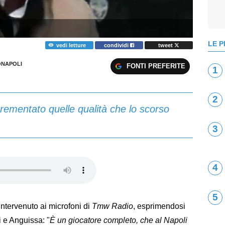
LE P
vedi letture
condividi
tweet
NAPOLI
FONTI PREFERITE
1
2
crementato quelle qualità che lo scorso
3
4
5
intervenuto ai microfoni di
Tmw Radio
, esprimendosi
i e Anguissa: "
È un giocatore completo, che al Napoli