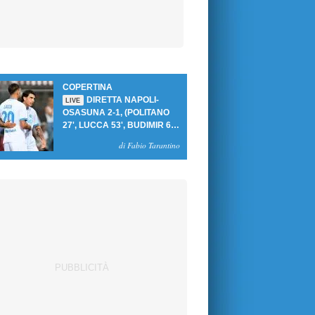
COPERTINA
DIRETTA NAPOLI-
LIVE
OSASUNA 2-1, (POLITANO
27', LUCCA 53', BUDIMIR 69'
RIG.) UN GOL PER TEMPO
di Fabio Tarantino
PER PRIMA VITTORIA AL
PATINI