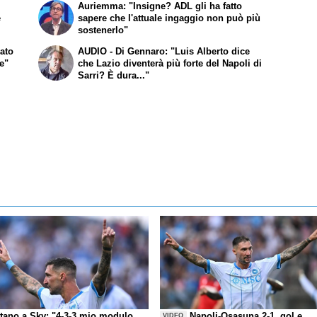
Auriemma: "Insigne? ADL gli ha fatto
e
sapere che l'attuale ingaggio non può più
sostenerlo"
dato
AUDIO - Di Gennaro: "Luis Alberto dice
e"
che Lazio diventerà più forte del Napoli di
Sarri? È dura..."
itano a Sky: "4-3-3 mio modulo
Napoli-Osasuna 2-1, gol e
VIDEO