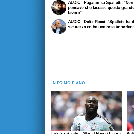
AUDIO - Paganin su Spalletti: "Non
pensavo che facesse questo grand
lavoro"
AUDIO - Delio Rossi: "Spalletti ha 
sicurezza ed ha una rosa important
IN PRIMO PIANO
Lukaku ai saluti, Sky: il Napoli lavora
Pol