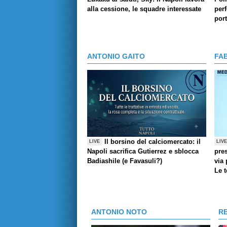
alla cessione, le squadre interessate
perf
por
ANTONIO GAITO
FA
Il borsino del calciomercato: il
LIVE
LIV
Napoli sacrifica Gutierrez e sblocca
pres
Badiashile (e Favasuli?)
via 
Le 
ANTONIO NOTO
R