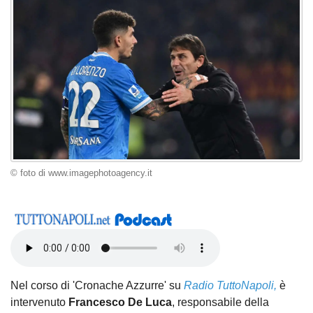
© foto di www.imagephotoagency.it
Nel corso di 'Cronache Azzurre' su
Radio TuttoNapoli,
è
intervenuto
Francesco De Luca
, responsabile della