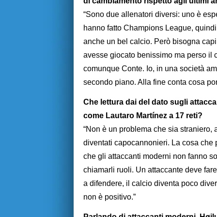
di cambiamento rispetto agli ultimi 
“Sono due allenatori diversi: uno è es
hanno fatto Champions League, quindi è 
anche un bel calcio. Però bisogna capir
avesse giocato benissimo ma perso il c
comunque Conte. Io, in una società amb
secondo piano. Alla fine conta cosa por
Che lettura dai del dato sugli attacc
come Lautaro Martínez a 17 reti?
“Non è un problema che sia straniero, a
diventati capocannonieri. La cosa che 
che gli attaccanti moderni non fanno sol
chiamarli ruoli. Un attaccante deve fare 
a difendere, il calcio diventa poco dive
non è positivo.”
Parlando di attaccanti moderni, Høj