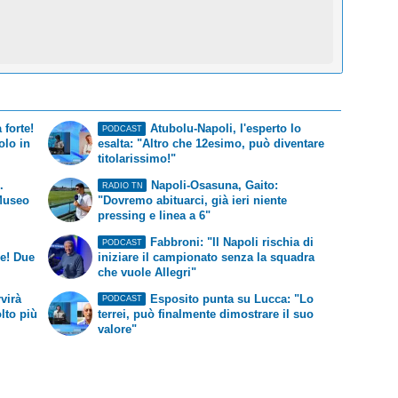
 forte!
Atubolu-Napoli, l'esperto lo
PODCAST
olo in
esalta: "Altro che 12esimo, può diventare
titolarissimo!"
.
Napoli-Osasuna, Gaito:
RADIO TN
 Museo
"Dovremo abituarci, già ieri niente
pressing e linea a 6"
Fabbroni: "Il Napoli rischia di
PODCAST
re! Due
iniziare il campionato senza la squadra
che vuole Allegri"
virà
Esposito punta su Lucca: "Lo
PODCAST
lto più
terrei, può finalmente dimostrare il suo
valore"