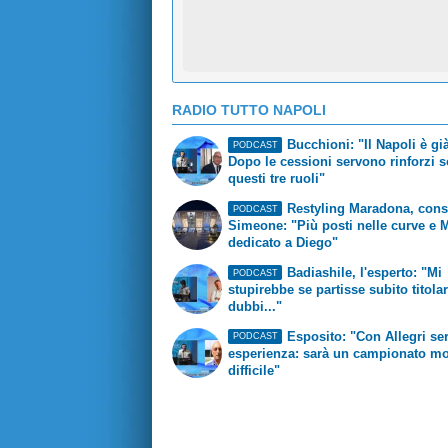
RADIO TUTTO NAPOLI
Bucchioni: "Il Napoli è già
PODCAST
Dopo le cessioni servono rinforzi s
questi tre ruoli"
Restyling Maradona, cons
PODCAST
Simeone: "Più posti nelle curve e
dedicato a Diego"
Badiashile, l'esperto: "Mi
PODCAST
stupirebbe se partisse subito titola
dubbi..."
Esposito: "Con Allegri ser
PODCAST
esperienza: sarà un campionato mo
difficile"