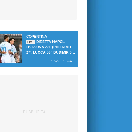
COPERTINA
DIRETTA NAPOLI-
LIVE
OSASUNA 2-1, (POLITANO
27', LUCCA 53', BUDIMIR 69'
RIG.) UN GOL PER TEMPO
di Fabio Tarantino
PER PRIMA VITTORIA AL
PATINI