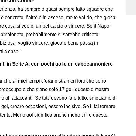
anni con Conte?
perienza, ha sempre o quasi sempre fatto squadre che
concreto; l’altro è in ascesa, molto valido, che gioca
e cosa si vuole: un bel calcio o vincere. Se il Napoli
ampionato, probabilmente si sarebbe criticato
iziosa, voglio vincere: giocare bene passa in
ti a casa.”
anti in Serie A, con pochi gol e un capocannoniere
nche ai miei tempi c’erano stranieri forti che sono
preoccupa è che siano solo 17 gol: questo dimostra
o gli attaccanti. Se tutti devono fare tutto, smettiamo di
gol, creare occasioni, essere incisivo. Se li fai tornare
rtente. Meno gol significa anche meno tiri, e questo
lund può crescere con un allenatore come Italiano?