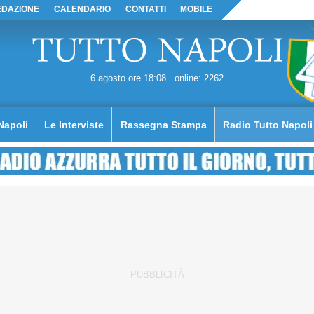
EDAZIONE
CALENDARIO
CONTATTI
MOBILE
6 agosto ore 18:08
online: 2262
Napoli
Le Interviste
Rassegna Stampa
Radio Tutto Napoli