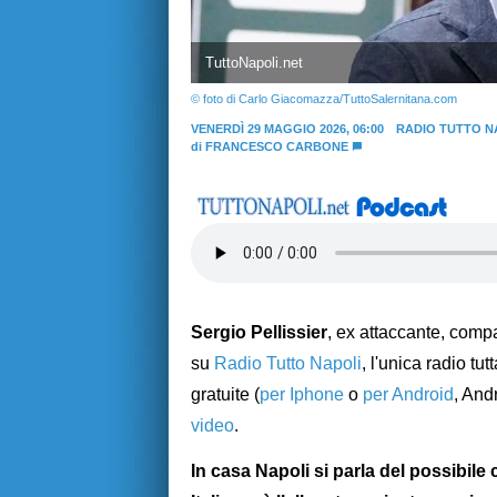
TuttoNapoli.net
© foto di Carlo Giacomazza/TuttoSalernitana.com
VENERDÌ 29 MAGGIO 2026, 06:00
RADIO TUTTO N
di
FRANCESCO CARBONE
Sergio Pellissier
, ex attaccante, compa
su
Radio Tutto Napoli
, l'unica radio tu
gratuite (
per Iphone
o
per Android
, And
video
.
In casa Napoli si parla del possibile