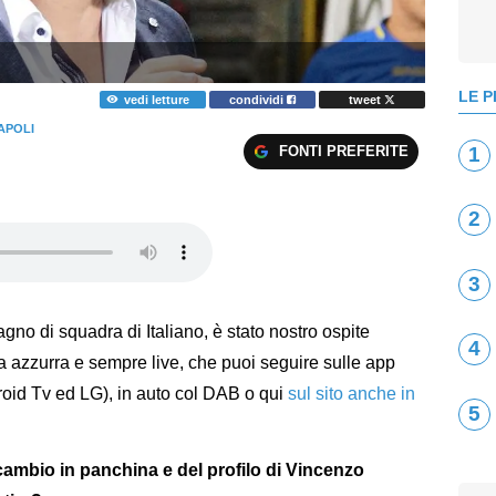
LE P
vedi letture
condividi
tweet
APOLI
FONTI PREFERITE
1
2
3
gno di squadra di Italiano, è stato nostro ospite
4
tta azzurra e sempre live, che puoi seguire sulle app
roid Tv ed LG), in auto col DAB o qui
sul sito anche in
5
 cambio in panchina e del profilo di Vincenzo