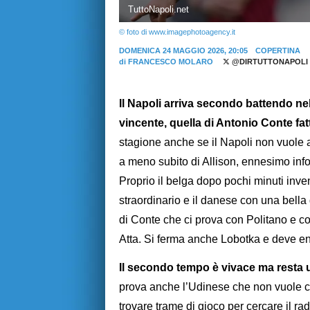
TuttoNapoli.net
© foto di www.imagephotoagency.it
DOMENICA 24 MAGGIO 2026, 20:05
COPERTINA
di
FRANCESCO MOLARO
@DIRTUTTONAPOLI
Il Napoli arriva secondo battendo nel
vincente, quella di Antonio Conte fat
stagione anche se il Napoli non vuole 
a meno subito di Allison, ennesimo info
Proprio il belga dopo pochi minuti inve
straordinario e il danese con una bella
di Conte che ci prova con Politano e c
Atta. Si ferma anche Lobotka e deve en
Il secondo tempo è vivace ma resta u
prova anche l’Udinese che non vuole ce
trovare trame di gioco per cercare il r