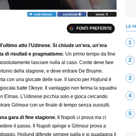
vedi letture
condividi
tweet
LE P
FONTI PREFERITE
1
l’ultimo atto l’Udinese. Si chiude un'era, un'era
ta di risultati e pragmatismo
. Un primo tempo da fine
2
assolutamente lasciare nulla al caso. Conte deve fare
rtunio della stagione, e deve entrare De Bruyne.
3
nta con una giocate delle sue. Il lancio per Hojlund è
 giocata batte Okoye. Il vantaggio non ferma la squadra
4
on Elmas. L’Udinese picchia solo e gioca cercando
trare Gilmour con un finale di tempo senza sussulti.
5
na gara di fine stagione.
Il Napoli ci prova ma ci
dere il passo. Il Napoli spinge e Gilmour prova a
addoppio. Hojlund difende sempre palla e si guadagna il