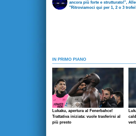
ancora più forte e strutturato!", Alle
"Ritroviamoci qui per 1, 2 o 3 trofei
KDB: "Uagliù!", Hamsik: "Incredibil
IN PRIMO PIANO
Lukaku, apertura al Fenerbahce!
Luk
Trattativa iniziata: vuole trasferirsi al
cald
più presto
verb