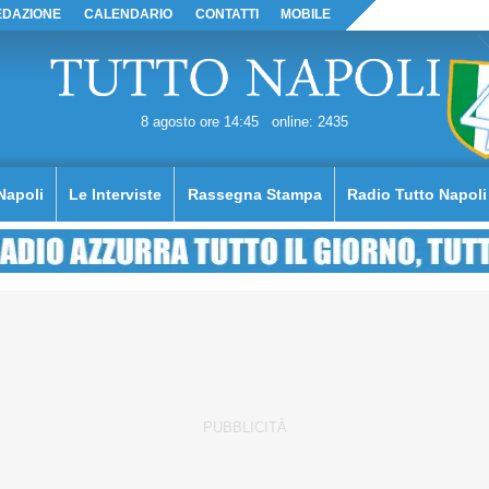
EDAZIONE
CALENDARIO
CONTATTI
MOBILE
8 agosto ore 14:45
online: 2435
Napoli
Le Interviste
Rassegna Stampa
Radio Tutto Napoli