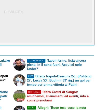
 Lukaku
Napoli fermo, lista ancora
TUTTONAPOLI
li
piena: in 5 sono fuori. Acquisti solo
Under?
Napoli
Diretta Napoli-Osasuna 2-1, (Politano
LIVE
fare"
27', Lucca 53', Budimir 69' rig.) un gol per
tempo per prima vittoria al Patini
zione
Ritiro Castel di Sangro:
UFFICIALE
spalti
amichevoli, allenamenti ed eventi, info e
"
come prenotarsi
i
Allegri: "Buon test, ecco la nota
VIDEO