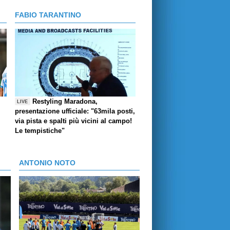
FABIO TARANTINO
Restyling Maradona,
LIVE
presentazione ufficiale: "63mila posti,
via pista e spalti più vicini al campo!
Le tempistiche"
ANTONIO NOTO