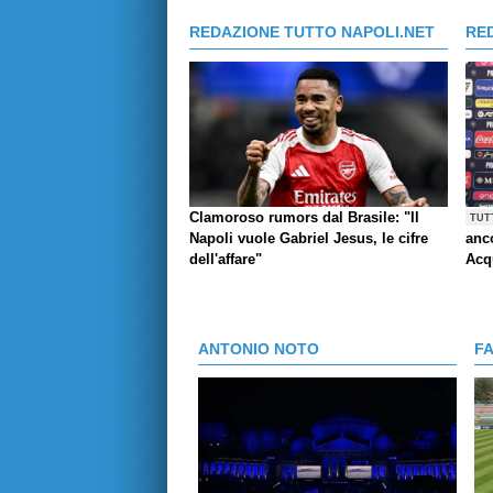
REDAZIONE TUTTO NAPOLI.NET
RE
Clamoroso rumors dal Brasile: "Il
TUT
Napoli vuole Gabriel Jesus, le cifre
anco
dell'affare"
Acq
ANTONIO NOTO
F