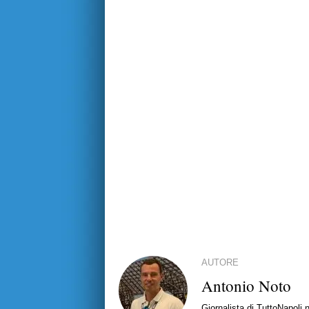
AUTORE
Antonio Noto
Giornalista di TuttoNapoli.