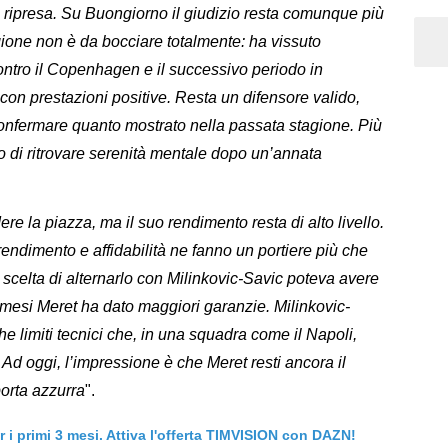
la ripresa. Su Buongiorno il giudizio resta comunque più
gione non è da bocciare totalmente: ha vissuto
contro il Copenhagen e il successivo periodo in
on prestazioni positive. Resta un difensore valido,
onfermare quanto mostrato nella passata stagione. Più
 di ritrovare serenità mentale dopo un’annata
ere la piazza, ma il suo rendimento resta di alto livello.
rendimento e affidabilità ne fanno un portiere più che
 scelta di alternarlo con Milinkovic-Savic poteva avere
 mesi Meret ha dato maggiori garanzie. Milinkovic-
 limiti tecnici che, in una squadra come il Napoli,
. Ad oggi, l’impressione è che Meret resti ancora il
porta azzurra
".
er i primi 3 mesi. Attiva l'offerta TIMVISION con DAZN!