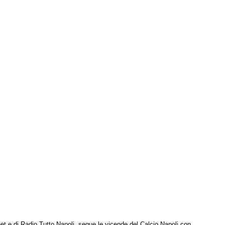
net e di Radio Tutto Napoli, segue le vicende del Calcio Napoli con