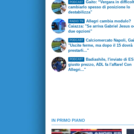
Gaito: “Vergara in difficol
PODCAST
cambiarlo spesso di posizione lo
destabilizza"
Allegri cambia modulo?
RADIO TN
Caiazza: "Se arriva Gabriel Jesus o
due opzioni"
Calciomercato Napoli, Gai
PODCAST
"Uscite ferme, ma dopo il 15 dovrà
prestarli..."
Badiashile, l'inviato di E
PODCAST
giusto prezzo, ADL fa l'affare! Con
Allegri..."
IN PRIMO PIANO