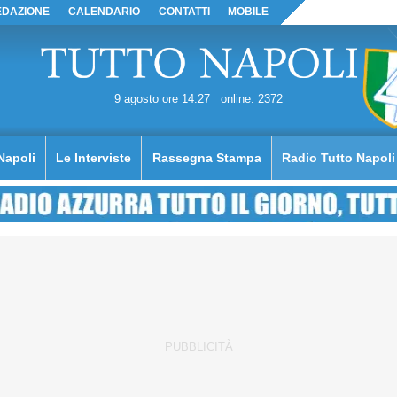
EDAZIONE
CALENDARIO
CONTATTI
MOBILE
9 agosto ore 14:27
online: 2372
Napoli
Le Interviste
Rassegna Stampa
Radio Tutto Napoli