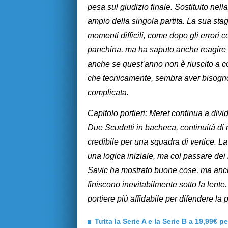
pesa sul giudizio finale. Sostituito nel
ampio della singola partita. La sua sta
momenti difficili, come dopo gli errori 
panchina, ma ha saputo anche reagire c
anche se quest’anno non è riuscito a c
che tecnicamente, sembra aver bisogno
complicata.
Capitolo portieri: Meret continua a divid
Due Scudetti in bacheca, continuità di 
credibile per una squadra di vertice. La
una logica iniziale, ma col passare dei
Savic ha mostrato buone cose, ma anche
finiscono inevitabilmente sotto la lente
portiere più affidabile per difendere la 
Tutta la Serie A e la Serie B a 19,99€ p