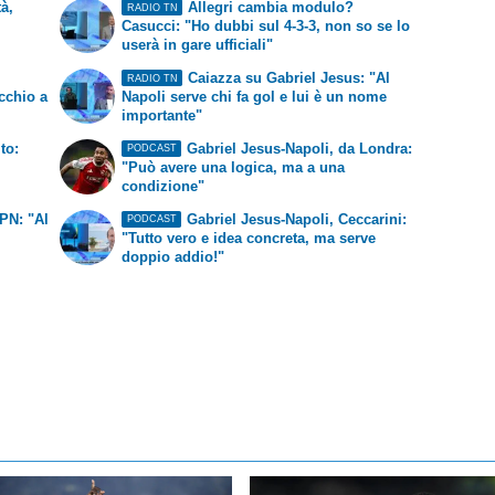
tà,
Allegri cambia modulo?
RADIO TN
Casucci: "Ho dubbi sul 4-3-3, non so se lo
userà in gare ufficiali"
Caiazza su Gabriel Jesus: "Al
RADIO TN
cchio a
Napoli serve chi fa gol e lui è un nome
importante"
to:
Gabriel Jesus-Napoli, da Londra:
PODCAST
"Può avere una logica, ma a una
condizione"
SPN: "Al
Gabriel Jesus-Napoli, Ceccarini:
PODCAST
"Tutto vero e idea concreta, ma serve
doppio addio!"