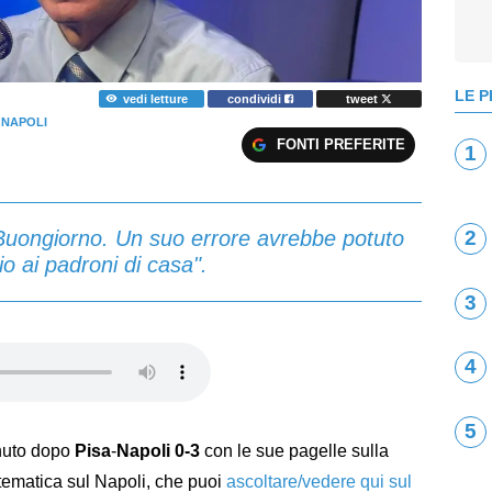
LE P
vedi letture
condividi
tweet
 NAPOLI
FONTI PREFERITE
1
o Buongiorno. Un suo errore avrebbe potuto
2
io ai padroni di casa".
3
4
5
nuto dopo
Pisa
-
Napoli 0-3
con le sue pagelle sulla
 tematica sul Napoli, che puoi
ascoltare/vedere qui sul