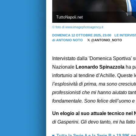
TuttoNapoli.net
© foto di www.imagephotoagency.it
DOMENICA 12 OTTOBRE 2025, 23:00
LE INTERVIS
di
ANTONIO NOTO
@ANTONIO_NOTO
Intervistato dalla 'Domenica Sportiva' 
Nazionale
Leonardo Spinazzola
ha pa
infortunio al tendine d’Achille. Queste l
l’esplosività di prima, ma sono cresciu
professionisti che mi hanno aiutato tan
fondamentale. Sono felice dell’uomo e 
Un elogio al suo attuale tecnico nel 
di Gasperini. Gli devo tanto, mi ha fatto 
Tutta la Serie A e la Serie B a 19,99€ p