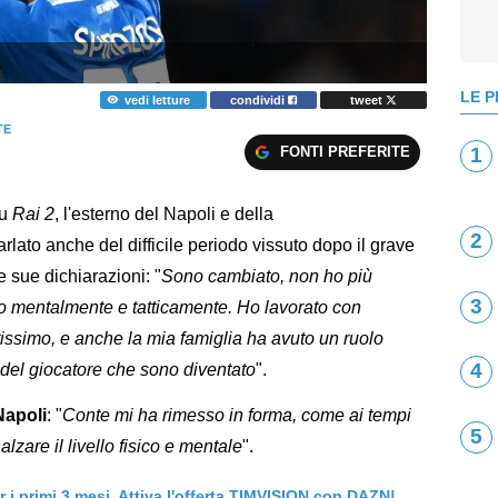
LE P
vedi letture
condividi
tweet
TE
FONTI PREFERITE
1
su
Rai 2
, l'esterno del Napoli e della
2
rlato anche del difficile periodo vissuto dopo il grave
e sue dichiarazioni: "
Sono cambiato, non ho più
3
to mentalmente e tatticamente. Ho lavorato con
tissimo, e anche la mia famiglia ha avuto un ruolo
4
del giocatore che sono diventato
".
Napoli
: "
Conte mi ha rimesso in forma, come ai tempi
5
alzare il livello fisico e mentale
".
er i primi 3 mesi. Attiva l'offerta TIMVISION con DAZN!