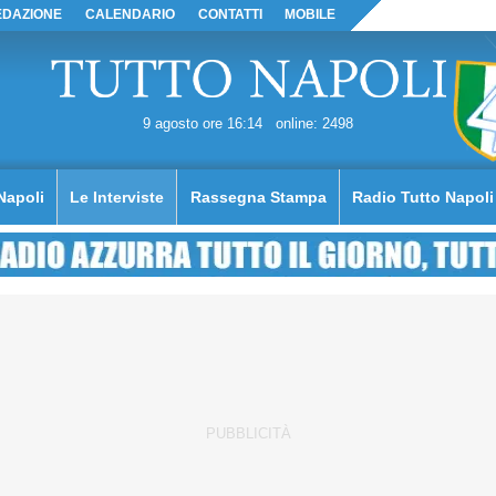
EDAZIONE
CALENDARIO
CONTATTI
MOBILE
9 agosto ore 16:14
online: 2498
Napoli
Le Interviste
Rassegna Stampa
Radio Tutto Napoli