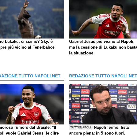
io Lukaku, ci siamo?
Sky
: è
Gabriel Jesus più vicino al Napoli,
pre più vicino al Fenerbahce!
ma la cessione di Lukaku non basta
la situazione
DAZIONE TUTTO NAPOLI.NET
REDAZIONE TUTTO NAPOLI.NE
moroso rumors dal Brasile: "Il
Napoli fermo, lista
TUTTONAPOLI
li vuole Gabriel Jesus, le cifre
ancora piena: in 5 sono fuori.