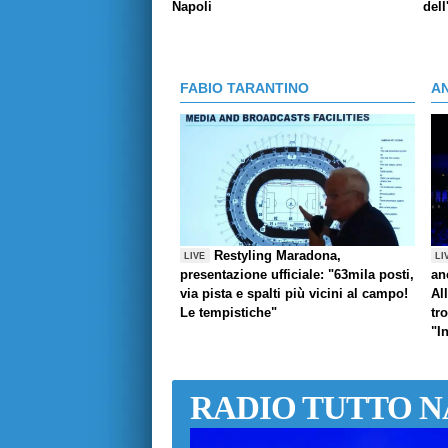
Napoli
dell
FABIO TARANTINO
A
Restyling Maradona,
LIVE
LI
presentazione ufficiale: "63mila posti,
an
via pista e spalti più vicini al campo!
Al
Le tempistiche"
tr
"I
RADIO TUTTO N