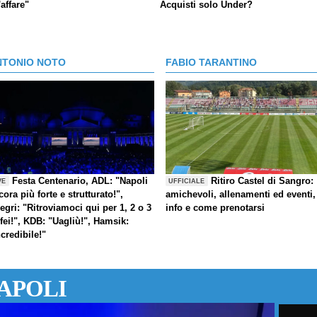
'affare"
Acquisti solo Under?
NTONIO NOTO
FABIO TARANTINO
Festa Centenario, ADL: "Napoli
Ritiro Castel di Sangro:
VE
UFFICIALE
cora più forte e strutturato!",
amichevoli, allenamenti ed eventi,
legri: "Ritroviamoci qui per 1, 2 o 3
info e come prenotarsi
ofei!", KDB: "Uagliù!", Hamsik:
ncredibile!"
APOLI