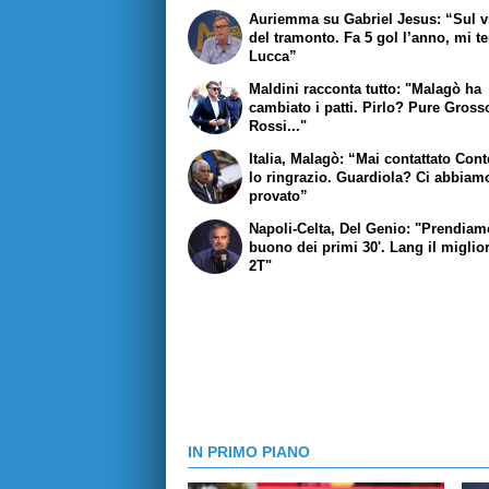
Auriemma su Gabriel Jesus: “Sul v
del tramonto. Fa 5 gol l’anno, mi t
Lucca”
Maldini racconta tutto: "Malagò ha
cambiato i patti. Pirlo? Pure Gross
Rossi..."
Italia, Malagò: “Mai contattato Con
lo ringrazio. Guardiola? Ci abbiam
provato”
Napoli-Celta, Del Genio: "Prendiamo
buono dei primi 30'. Lang il miglio
2T"
IN PRIMO PIANO