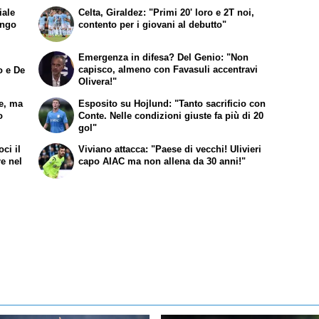
iale
Celta, Giraldez: "Primi 20' loro e 2T noi,
engo
contento per i giovani al debutto"
Emergenza in difesa? Del Genio: "Non
capisco, almeno con Favasuli accentravi
o e De
Olivera!"
te, ma
Esposito su Hojlund: "Tanto sacrificio con
o
Conte. Nelle condizioni giuste fa più di 20
gol"
ci il
Viviano attacca: "Paese di vecchi! Ulivieri
re nel
capo AIAC ma non allena da 30 anni!"