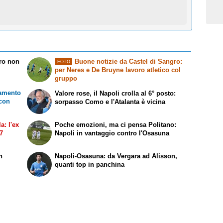
rro non
Buone notizie da Castel di Sangro:
FOTO
per Neres e De Bruyne lavoro atletico col
gruppo
namento
Valore rose, il Napoli crolla al 6° posto:
 con
sorpasso Como e l'Atalanta è vicina
a: l'ex
Poche emozioni, ma ci pensa Politano:
27
Napoli in vantaggio contro l'Osasuna
n
Napoli-Osasuna: da Vergara ad Alisson,
quanti top in panchina