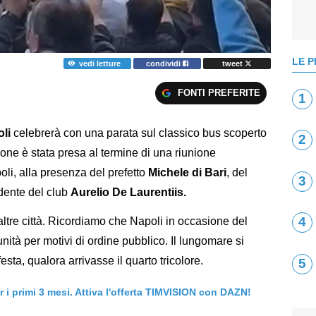
LE P
vedi letture
condividi
tweet
FONTI PREFERITE
1
li
celebrerà con una parata sul classico bus scoperto
2
ione è stata presa al termine di una riunione
poli, alla presenza del prefetto
Michele di Bari
, del
3
idente del club
Aurelio De Laurentiis.
4
n altre città. Ricordiamo che Napoli in occasione del
ità per motivi di ordine pubblico. Il lungomare si
esta, qualora arrivasse il quarto tricolore.
5
er i primi 3 mesi. Attiva l'offerta TIMVISION con DAZN!