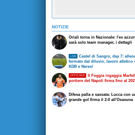
NOTIZIE
Oriali torna in Nazionale: l'ex azzu
sarà solo team manager, i dettagli
Castel di Sangro, day 7: alle
LIVE
fermato dal diluvio, lavoro atletico
KDB e Neres!
Il Foggia ingaggia Marfell
UFFICIALE
portiere del Napoli firma fino al 20
Difesa palla e sassata: Lucca con u
grande gol firma il 2-0 all'Osasuna