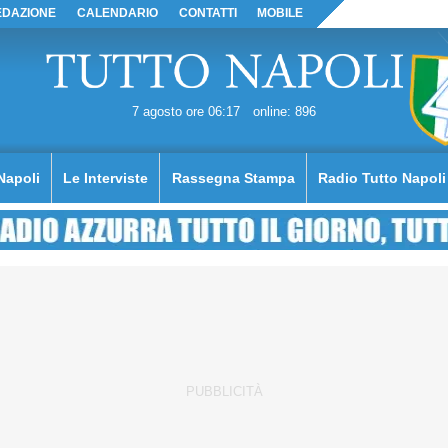
EDAZIONE
CALENDARIO
CONTATTI
MOBILE
7 agosto ore 06:17
online: 896
Napoli
Le Interviste
Rassegna Stampa
Radio Tutto Napoli