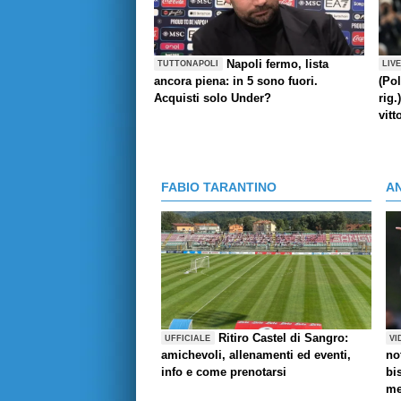
Napoli fermo, lista
TUTTONAPOLI
LIV
ancora piena: in 5 sono fuori.
(Pol
Acquisti solo Under?
rig.
vitt
FABIO TARANTINO
A
Ritiro Castel di Sangro:
UFFICIALE
VI
amichevoli, allenamenti ed eventi,
no
info e come prenotarsi
bi
me