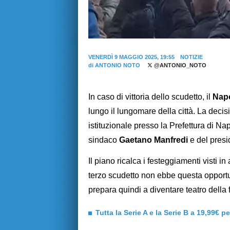
VENERDÌ 9 MAGGIO 2025, 19:55
NOTIZIE
di
ANTONIO NOTO
@ANTONIO_NOTO
In caso di vittoria dello scudetto, il
Napo
lungo il lungomare della città. La decis
istituzionale presso la Prefettura di Na
sindaco
Gaetano Manfredi
e del pres
Il piano ricalca i festeggiamenti visti i
terzo scudetto non ebbe questa opportun
prepara quindi a diventare teatro della f
Tutta la Serie A e la Serie B a 19,99€ p