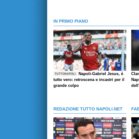
IN PRIMO PIANO
Napoli-Gabriel Jesus, è
Cla
TUTTONAPOLI
tutto vero: retroscena e incastri per il
Napo
grande colpo
dell
REDAZIONE TUTTO NAPOLI.NET
FA