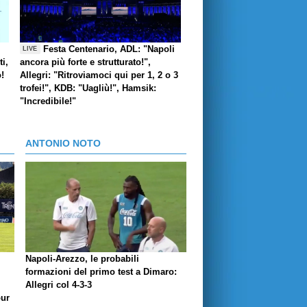
Festa Centenario, ADL: "Napoli
LIVE
i,
ancora più forte e strutturato!",
o!
Allegri: "Ritroviamoci qui per 1, 2 o 3
trofei!", KDB: "Uagliù!", Hamsik:
"Incredibile!"
ANTONIO NOTO
Napoli-Arezzo, le probabili
formazioni del primo test a Dimaro:
Allegri col 4-3-3
our