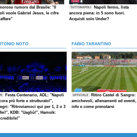
moroso rumors dal Brasile: "Il
Napoli fermo, lista
TUTTONAPOLI
li vuole Gabriel Jesus, le cifre
ancora piena: in 5 sono fuori.
'affare"
Acquisti solo Under?
NTONIO NOTO
FABIO TARANTINO
Festa Centenario, ADL: "Napoli
Ritiro Castel di Sangro:
VE
UFFICIALE
cora più forte e strutturato!",
amichevoli, allenamenti ed eventi,
legri: "Ritroviamoci qui per 1, 2 o 3
info e come prenotarsi
ofei!", KDB: "Uagliù!", Hamsik:
ncredibile!"