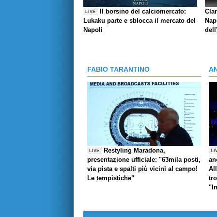
Il borsino del calciomercato:
Cla
LIVE
Lukaku parte e sblocca il mercato del
Napo
Napoli
dell
FABIO TARANTINO
A
Restyling Maradona,
LIVE
LI
presentazione ufficiale: "63mila posti,
an
via pista e spalti più vicini al campo!
Al
Le tempistiche"
tr
"I