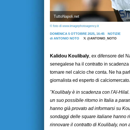
TuttoNapoli.net
© foto di www.imagephotoagency.it
DOMENICA 5 OTTOBRE 2025, 16:45
NOTIZIE
di
ANTONIO NOTO
@ANTONIO_NOTO
Kalidou Koulibaly
, ex difensore del Na
senegalese ha il contratto in scadenza c
tornare nel calcio che conta. Ne ha par
giornalista ed esperto di calciomercato
"Koulibaly è in scadenza con l'Al-Hilal.
un suo possibile ritorno in Italia a para
hanno già provato ad informarsi su Kouli
sondaggi delle square italiane hanno ri
rinnovare il contratto di Koulibaly, non 