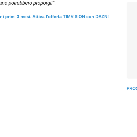
iane potrebbero proporgli"
.
er i primi 3 mesi. Attiva l'offerta TIMVISION con DAZN!
PROS