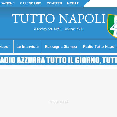
EDAZIONE
CALENDARIO
CONTATTI
MOBILE
9 agosto ore 14:51
online: 2530
Napoli
Le Interviste
Rassegna Stampa
Radio Tutto Napoli