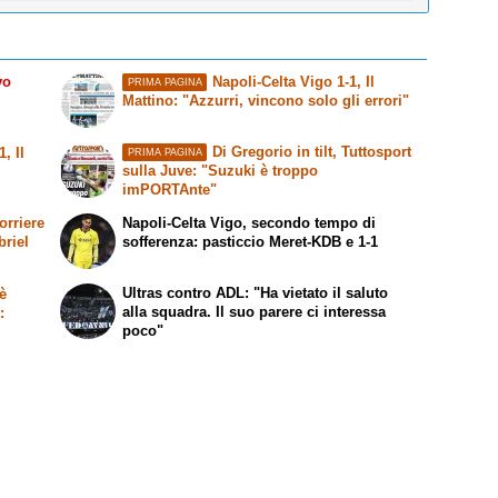
vo
Napoli-Celta Vigo 1-1,
Il
PRIMA PAGINA
Mattino
: "Azzurri, vincono solo gli errori"
Di Gregorio in tilt,
Tuttosport
-1,
Il
PRIMA PAGINA
sulla Juve: "Suzuki è troppo
imPORTAnte"
orriere
Napoli-Celta Vigo, secondo tempo di
briel
sofferenza: pasticcio Meret-KDB e 1-1
Ultras contro ADL: "Ha vietato il saluto
è
alla squadra. Il suo parere ci interessa
t
:
poco"