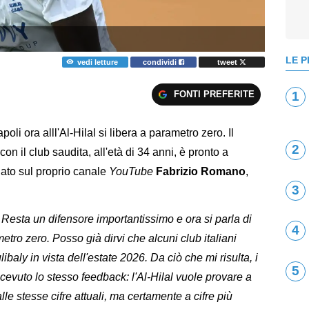
LE P
vedi letture
condividi
tweet
FONTI PREFERITE
1
poli ora alll'Al-Hilal si libera a parametro zero. Il
2
on il club saudita, all'età di 34 anni, è pronto a
lato sul proprio canale
YouTube
Fabrizio Romano
,
3
.
 Resta un difensore importantissimo e ora si parla di
4
metro zero. Posso già dirvi che alcuni club italiani
baly in vista dell'estate 2026. Da ciò che mi risulta, i
5
cevuto lo stesso feedback: l'Al-Hilal vuole provare a
alle stesse cifre attuali, ma certamente a cifre più