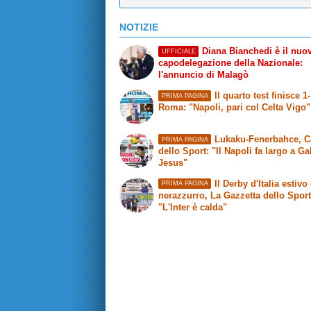
NOTIZIE
Diana Bianchedi è il nuo
UFFICIALE
capodelegazione della Nazionale:
l'annuncio di Malagò
Il quarto test finisce 1
PRIMA PAGINA
Roma
: "Napoli, pari col Celta Vigo"
Lukaku-Fenerbahce,
C
PRIMA PAGINA
dello Sport
: "Il Napoli fa largo a Ga
Jesus"
Il Derby d'Italia estivo 
PRIMA PAGINA
nerazzurro,
La Gazzetta dello Spor
"L'Inter è calda"