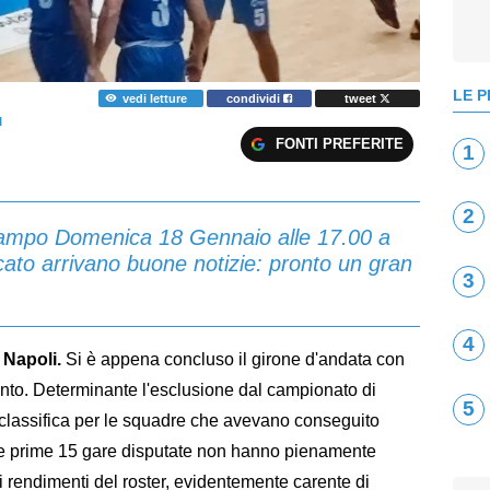
LE P
vedi letture
condividi
tweet
I
FONTI PREFERITE
1
2
campo Domenica 18 Gennaio alle 17.00 a
cato arrivano buone notizie: pronto un gran
3
4
 Napoli.
Si è appena concluso il girone d'andata con
nto. Determinante l'esclusione dal campionato di
5
 classifica per le squadre che avevano conseguito
este prime 15 gare disputate non hanno pienamente
sui rendimenti del roster, evidentemente carente di