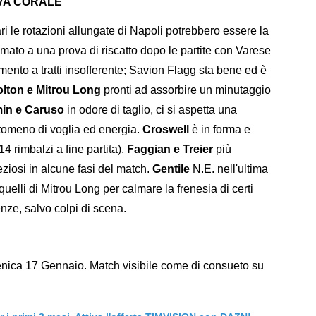
VA CORALE
 le rotazioni allungate di Napoli potrebbero essere la
mato a una prova di riscatto dopo le partite con Varese
mento a tratti insofferente; Savion Flagg sta bene ed è
lton e Mitrou Long
pronti ad assorbire un minutaggio
min e Caruso
in odore di taglio, ci si aspetta una
ntomeno di voglia ed energia.
Croswell
è in forma e
 rimbalzi a fine partita),
Faggian e Treier
più
reziosi in alcune fasi del match.
Gentile
N.E. nell'ultima
quelli di Mitrou Long per calmare la frenesia di certi
ze, salvo colpi di scena.
nica 17 Gennaio. Match visibile come di consueto su