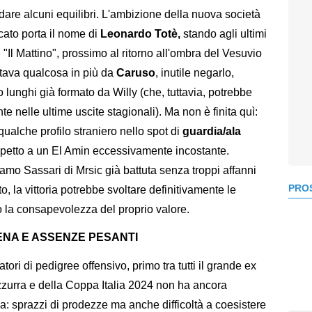
are alcuni equilibri. L'ambizione della nuova società
rcato porta il nome di
Leonardo Totè,
stando agli ultimi
"Il Mattino", prossimo al ritorno all'ombra del Vesuvio
ettava qualcosa in più da
Caruso
, inutile negarlo,
rto lunghi già formato da Willy (che, tuttavia, potrebbe
e nelle ultime uscite stagionali). Ma non è finita quì:
alche profilo straniero nello spot di
guardia/ala
petto a un El Amin eccessivamente incostante.
mo Sassari di Mrsic già battuta senza troppi affanni
PROS
o, la vittoria potrebbe svoltare definitivamente le
 la consapevolezza del proprio valore.
ENA E ASSENZE PESANTI
ori di pedigree offensivo, primo tra tutti il grande ex
zzurra e della Coppa Italia 2024 non ha ancora
a: sprazzi di prodezze ma anche difficoltà a coesistere