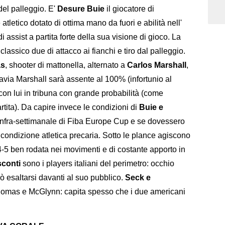
del palleggio. E'
Desure Buie
il giocatore di
 atletico dotato di ottima mano da fuori e abilità nell'
 assist a partita forte della sua visione di gioco. La
 classico due di attacco ai fianchi e tiro dal palleggio.
as
, shooter di mattonella, alternato a
Carlos Marshall
,
tavia Marshall sarà assente al 100% (infortunio al
on lui in tribuna con grande probabilità (come
artita). Da capire invece le condizioni di
Buie e
a infra-settimanale di Fiba Europe Cup e se dovessero
ondizione atletica precaria. Sotto le plance agiscono
 ben rodata nei movimenti e di costante apporto in
sconti
sono i players italiani del perimetro: occhio
uò esaltarsi davanti al suo pubblico.
Seck e
homas e McGlynn: capita spesso che i due americani