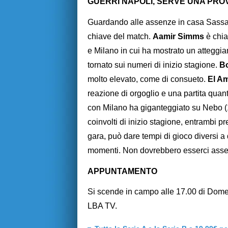
GUERRI NAPOLI, SERVE UNA PRO
Guardando alle assenze in casa Sassari
chiave del match.
Aamir Simms
è chia
e Milano in cui ha mostrato un atteggia
tornato sui numeri di inizio stagione.
Bo
molto elevato, come di consueto.
El A
reazione di orgoglio e una partita qua
con Milano ha giganteggiato su Nebo (14
coinvolti di inizio stagione, entrambi p
gara, può dare tempi di gioco diversi a 
momenti. Non dovrebbero esserci assen
APPUNTAMENTO
Si scende in campo alle 17.00 di Dome
LBA TV.