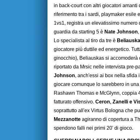
in back-court con altri giocatori amanti 
riferimento tra i sardi, playmaker esile e
1vs1, registra un elevatissimo numero di
guardia da starting 5 è
Nate Johnson
,
Lo specialista al tiro da tre è
Beliausk
giocatore più duttile ed energetico. Tut
ginocchio), Beliauskas si accomoderà c
riportato da Mrsic nelle intervista pre-p
Johnson
, anch'essi ai box nella sfid
giocare comunque lo sarebbero in una c
Rashawn Thomas e McGlynn, coppia 4-5
fatturato offensivo.
Ceron, Zanelli e Vi
soprattutto all'ex Virtus Bologna che p
Mezzanotte
agiranno di copertura a T
spendono falli nei primi 20' di gioco.