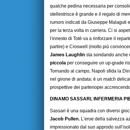
qualche pedina necessaria per consolid
stellestrisce è grande e il regalo di me
rumors indicati da Giuseppe Malaguti e 
per la terza volta in carriera. Ci si asp
l'innesto di Totè va a rinforzare il repa
partire) e Croswell (molto più convincent
James Laughlin
sta sondando anche qu
piccola
per conseguire un up-grade ris
Tornando al campo, Napoli sfida la Dina
nel girone di andata: è un match delicat
prospettive dei partenopei accrescendo
DINAMO SASSARI, INFERMERIA PI
Sassari è una squadra con diversi giocat
Jacob Pullen.
L'eroe della salvezza a
impressionato dal suo approdo sull'isol