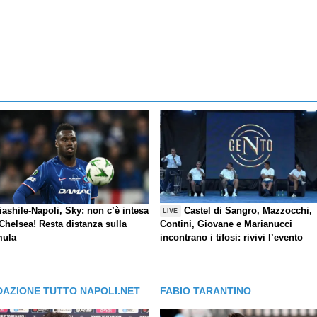
ashile-Napoli, Sky: non c’è intesa
Castel di Sangro, Mazzocchi,
LIVE
Chelsea! Resta distanza sulla
Contini, Giovane e Marianucci
mula
incontrano i tifosi: rivivi l’evento
DAZIONE TUTTO NAPOLI.NET
FABIO TARANTINO