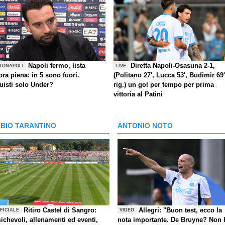
Napoli fermo, lista
Diretta Napoli-Osasuna 2-1,
TONAPOLI
LIVE
ra piena: in 5 sono fuori.
(Politano 27', Lucca 53', Budimir 69'
uisti solo Under?
rig.) un gol per tempo per prima
vittoria al Patini
ABIO TARANTINO
ANTONIO NOTO
Ritiro Castel di Sangro:
Allegri: "Buon test, ecco la
FICIALE
VIDEO
ichevoli, allenamenti ed eventi,
nota importante. De Bruyne? Non 