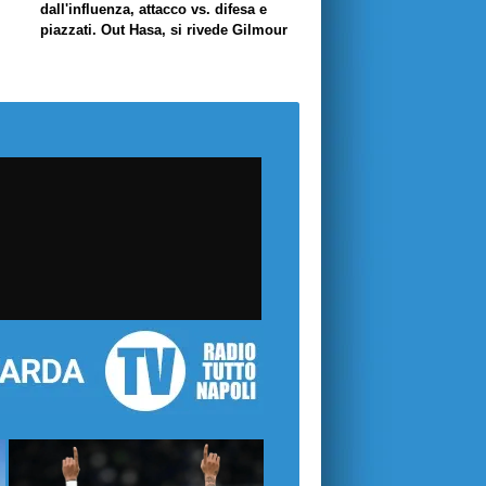
dall'influenza, attacco vs. difesa e
piazzati. Out Hasa, si rivede Gilmour