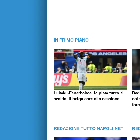
IN PRIMO PIANO
Lukaku-Fenerbahce, la pista turca si
Badi
scalda: il belga apre alla cessione
col 
for
REDAZIONE TUTTO NAPOLI.NET
RE