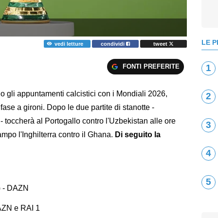
LE P
vedi letture
condividi
tweet
FONTI PREFERITE
1
 gli appuntamenti calcistici con i Mondiali 2026,
2
fase a gironi. Dopo le due partite di stanotte -
 toccherà al Portogallo contro l'Uzbekistan alle ore
3
mpo l'Inghilterra contro il Ghana.
Di seguito la
4
5
) - DAZN
DAZN e RAI 1