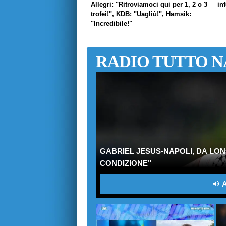
Allegri: "Ritroviamoci qui per 1, 2 o 3
in
trofei!", KDB: "Uagliù!", Hamsik:
"Incredibile!"
RADIO TUTTO N
GABRIEL JESUS-NAPOLI, DA LON
CONDIZIONE"
A