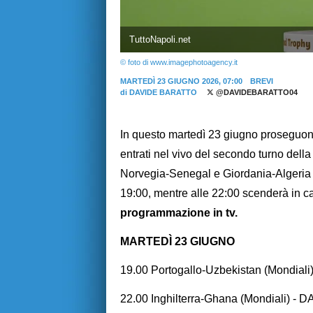
TuttoNapoli.net
© foto di www.imagephotoagency.it
MARTEDÌ 23 GIUGNO 2026, 07:00
BREVI
di
DAVIDE BARATTO
@DAVIDEBARATTO04
In questo martedì 23 giugno proseguono
entrati nel vivo del secondo turno della 
Norvegia-Senegal e Giordania-Algeria -
19:00, mentre alle 22:00 scenderà in ca
programmazione in tv.
MARTEDÌ 23 GIUGNO
19.00 Portogallo-Uzbekistan (Mondiali
22.00 Inghilterra-Ghana (Mondiali) - 