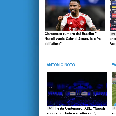
Clamoroso rumors dal Brasile: "Il
TUT
Napoli vuole Gabriel Jesus, le cifre
anco
dell'affare"
Acq
ANTONIO NOTO
F
Festa Centenario, ADL: "Napoli
LIVE
UF
ancora più forte e strutturato!",
am