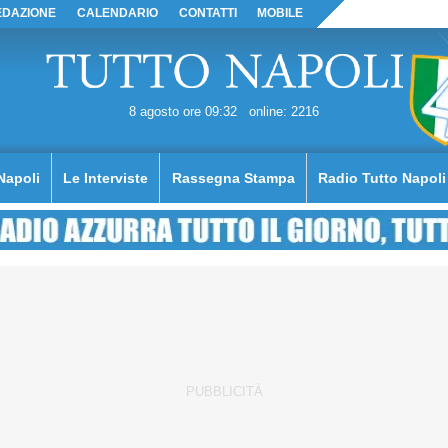
EDAZIONE
CALENDARIO
CONTATTI
MOBILE
8 agosto ore 09:32
online: 2216
Napoli
Le Interviste
Rassegna Stampa
Radio Tutto Napoli