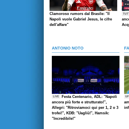
Clamoroso rumors dal Brasile: "Il
TUT
Napoli vuole Gabriel Jesus, le cifre
anco
dell'affare"
Acq
ANTONIO NOTO
F
Festa Centenario, ADL: "Napoli
LIVE
UF
ancora più forte e strutturato!",
am
Allegri: "Ritroviamoci qui per 1, 2 o 3
in
trofei!", KDB: "Uagliù!", Hamsik:
"Incredibile!"