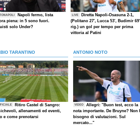
Napoli fermo, lista
Diretta Napoli-Osasuna 2-1,
TONAPOLI
LIVE
ra piena: in 5 sono fuori.
(Politano 27', Lucca 53', Budimir 69'
uisti solo Under?
rig.) un gol per tempo per prima
vittoria al Patini
ABIO TARANTINO
ANTONIO NOTO
Ritiro Castel di Sangro:
Allegri: "Buon test, ecco la
FICIALE
VIDEO
ichevoli, allenamenti ed eventi,
nota importante. De Bruyne? Non 
fo e come prenotarsi
bisogno di valutazioni. Sul
mercato..."