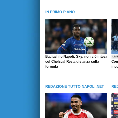
IN PRIMO PIANO
Badiashile-Napoli, Sky: non c’è intesa
LIV
col Chelsea! Resta distanza sulla
Con
formula
inco
REDAZIONE TUTTO NAPOLI.NET
RE