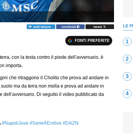
LE P
vedi letture
condividi
tweet
FONTI PREFERITE
1
rra, con la testa contro il piede dell'avversario, è
2
n importa.
3
agini che ritraggono il Cholito che prova ad andare in
al suolo ma da terra non molla e prova ad andare in
4
e dell'avversario. Di seguito il video pubblicato da

#NapoliJuve
#SerieAEnilive
#DAZN