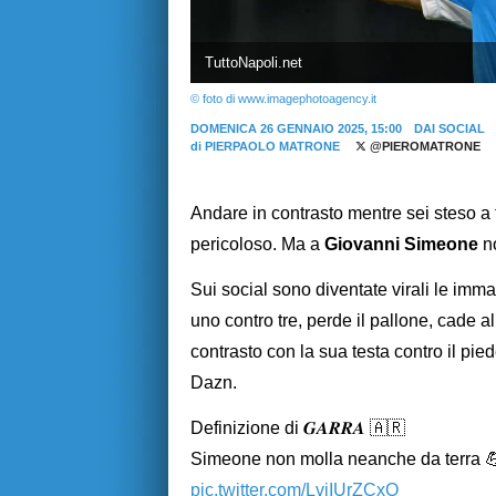
TuttoNapoli.net
© foto di www.imagephotoagency.it
DOMENICA 26 GENNAIO 2025, 15:00
DAI SOCIAL
di
PIERPAOLO MATRONE
@PIEROMATRONE
Andare in contrasto mentre sei steso a te
pericoloso. Ma a
Giovanni Simeone
no
Sui social sono diventate virali le imm
uno contro tre, perde il pallone, cade 
contrasto con la sua testa contro il pied
Dazn.
Definizione di 𝑮𝑨𝑹𝑹𝑨 🇦🇷
Simeone non molla neanche da terra 
pic.twitter.com/LvjIUrZCxO