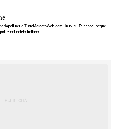
ne
uttoNapoli.net e TuttoMercatoWeb.com. In tv su Telecapri, segue
oli e del calcio italiano.