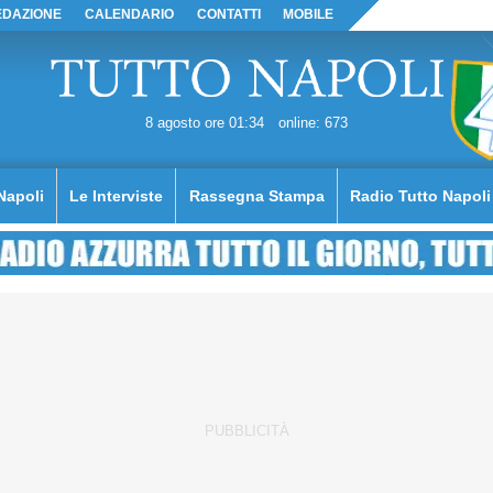
EDAZIONE
CALENDARIO
CONTATTI
MOBILE
8 agosto ore 01:34
online: 673
Napoli
Le Interviste
Rassegna Stampa
Radio Tutto Napoli