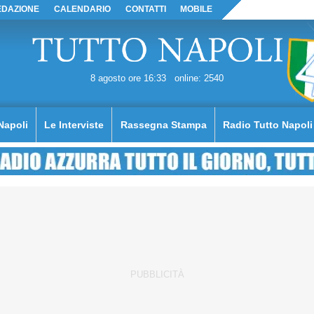
EDAZIONE
CALENDARIO
CONTATTI
MOBILE
8 agosto ore 16:33
online: 2540
Napoli
Le Interviste
Rassegna Stampa
Radio Tutto Napoli