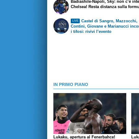
Badiashile-Napoli, Sky: non c’è int
Chelsea! Resta distanza sulla form
Castel di Sangro, Mazzocchi,
LIVE
Contini, Giovane e Marianucci inco
i tifosi: rivivi l’evento
IN PRIMO PIANO
Lukaku, apertura al Fenerbahce!
Luk