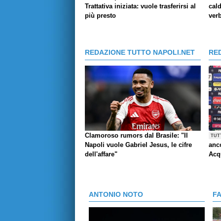
Trattativa iniziata: vuole trasferirsi al
cald
più presto
verb
REDAZIONE TUTTO NAPOLI.NET
RE
Clamoroso rumors dal Brasile: "Il
TUT
Napoli vuole Gabriel Jesus, le cifre
anco
dell'affare"
Acq
ANTONIO NOTO
F