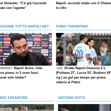
a! Venerato: "C’è già l'accordo
Napoli: accordo totale con il Chelse
ale con l’agente"
le cifre
DAZIONE TUTTO NAPOLI.NET
FABIO TARANTINO
Napoli fermo, lista
Diretta Napoli-Osasuna 2-1,
TONAPOLI
LIVE
ra piena: in 5 sono fuori.
(Politano 27', Lucca 53', Budimir 69'
uisti solo Under?
rig.) un gol per tempo per prima
vittoria al Patini
ABIO TARANTINO
ANTONIO NOTO