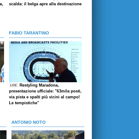
a,
scalda: il belga apre alla destinazione
FABIO TARANTINO
Restyling Maradona,
LIVE
presentazione ufficiale: "63mila posti,
via pista e spalti più vicini al campo!
Le tempistiche"
ANTONIO NOTO