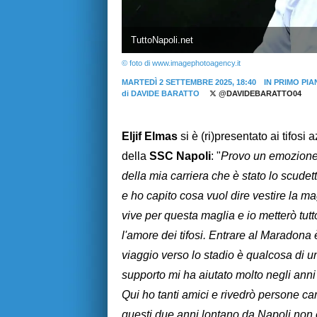
TuttoNapoli.net
© foto di www.imagephotoagency.it
MARTEDÌ 2 SETTEMBRE 2025, 18:40
IN PRIMO PI
di
DAVIDE BARATTO
@DAVIDEBARATTO04
Eljif Elmas
si è (ri)presentato ai tifosi 
della
SSC Napoli
: "
Provo un emozione 
della mia carriera che è stato lo scude
e ho capito cosa vuol dire vestire la m
vive per questa maglia e io metterò tutt
l'amore dei tifosi. Entrare al Maradona 
viaggio verso lo stadio è qualcosa di uni
supporto mi ha aiutato molto negli anni
Qui ho tanti amici e rivedrò persone care
questi due anni lontano da Napoli non