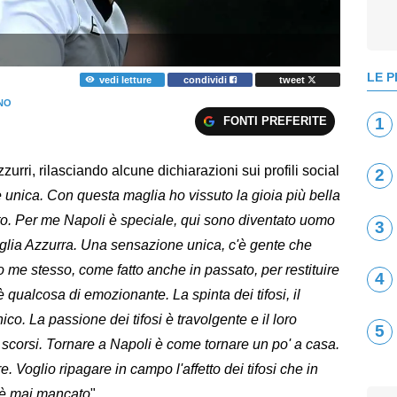
LE P
vedi letture
condividi
tweet
ANO
FONTI PREFERITE
1
azzurri, rilasciando alcune dichiarazioni sui profili social
2
unica. Con questa maglia ho vissuto la gioia più bella
tto. Per me Napoli è speciale, qui sono diventato uomo
3
aglia Azzurra. Una sensazione unica, c'è gente che
o me stesso, come fatto anche in passato, per restituire
4
è qualcosa di emozionante. La spinta dei tifosi, il
co. La passione dei tifosi è travolgente e il loro
5
 scorsi. Tornare a Napoli è come tornare un po' a casa.
. Voglio ripagare in campo l'affetto dei tifosi che in
 è mai mancato
".