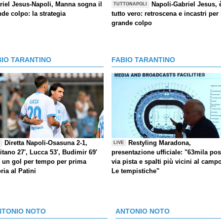
riel Jesus-Napoli, Manna sogna il
Napoli-Gabriel Jesus, 
TUTTONAPOLI
de colpo: la strategia
tutto vero: retroscena e incastri per 
grande colpo
BIO TARANTINO
FABIO TARANTINO
Diretta Napoli-Osasuna 2-1,
Restyling Maradona,
E
LIVE
itano 27', Lucca 53', Budimir 69'
presentazione ufficiale: "63mila post
) un gol per tempo per prima
via pista e spalti più vicini al camp
oria al Patini
Le tempistiche"
NTONIO NOTO
ANTONIO NOTO