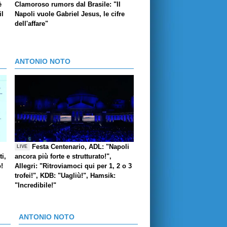
è
Clamoroso rumors dal Brasile: "Il
il
Napoli vuole Gabriel Jesus, le cifre
dell'affare"
ANTONIO NOTO
Festa Centenario, ADL: "Napoli
LIVE
i,
ancora più forte e strutturato!",
o!
Allegri: "Ritroviamoci qui per 1, 2 o 3
trofei!", KDB: "Uagliù!", Hamsik:
"Incredibile!"
ANTONIO NOTO