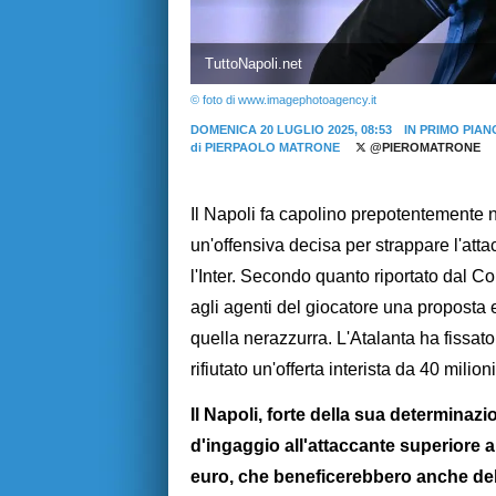
TuttoNapoli.net
© foto di www.imagephotoagency.it
DOMENICA 20 LUGLIO 2025, 08:53
IN PRIMO PIAN
di
PIERPAOLO MATRONE
@PIEROMATRONE
Il Napoli fa capolino prepotentemente 
un'offensiva decisa per strappare l'atta
l'Inter. Secondo quanto riportato dal Co
agli agenti del giocatore una propost
quella nerazzurra. L'Atalanta ha fissato 
rifiutato un'offerta interista da 40 milio
Il Napoli, forte della sua determinaz
d'ingaggio all'attaccante superiore ai 
euro, che beneficerebbero anche del