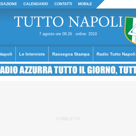
EDAZIONE
CALENDARIO
CONTATTI
MOBILE
7 agosto ore 09:26
online: 2010
Napoli
Le Interviste
Rassegna Stampa
Radio Tutto Napoli