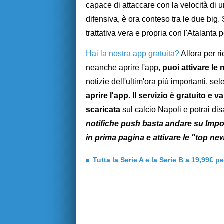
capace di attaccare con la velocità di u
difensiva, è ora conteso tra le due big. S
trattativa vera e propria con l'Atalanta 
Hai la nostra app gratuita?
Allora per r
neanche aprire l'app,
puoi attivare le
notizie dell'ultim'ora più importanti, s
aprire l'app
.
Il servizio è gratuito e 
scaricata
sul calcio Napoli e potrai di
notifiche push basta andare su Impos
in prima pagina e attivare le "top ne
Tutta la Serie A e la Serie B a 19,99€ p