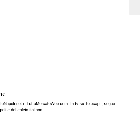
ne
uttoNapoli.net e TuttoMercatoWeb.com. In tv su Telecapri, segue
oli e del calcio italiano.