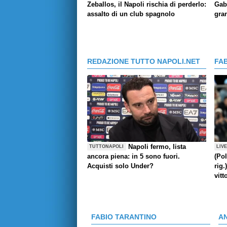
Zeballos, il Napoli rischia di perderlo:
Gab
assalto di un club spagnolo
gran
REDAZIONE TUTTO NAPOLI.NET
FA
Napoli fermo, lista
TUTTONAPOLI
LIV
ancora piena: in 5 sono fuori.
(Pol
Acquisti solo Under?
rig.
vitt
FABIO TARANTINO
A