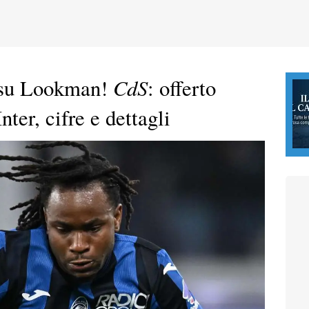
CdS
e su Lookman!
: offerto
nter, cifre e dettagli