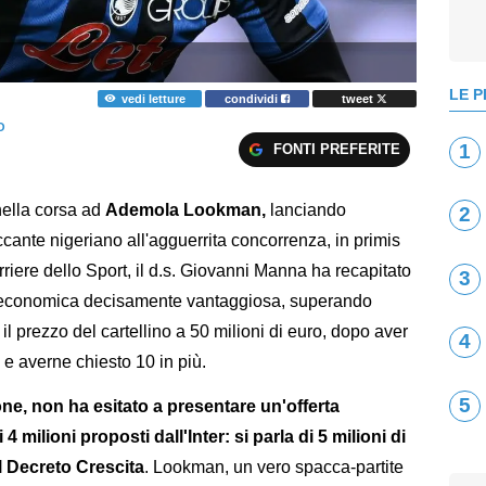
LE P
vedi letture
condividi
tweet
O
1
FONTI PREFERITE
nella corsa ad
Ademola Lookman,
lanciando
2
ccante nigeriano all'agguerrita concorrenza, in primis
rriere dello Sport, il d.s. Giovanni Manna ha recapitato
3
a economica decisamente vantaggiosa, superando
il prezzo del cartellino a 50 milioni di euro, dopo aver
4
ni e averne chiesto 10 in più.
5
ione, non ha esitato a presentare un'offerta
4 milioni proposti dall'Inter: si parla di 5 milioni di
 Decreto Crescita
. Lookman, un vero spacca-partite