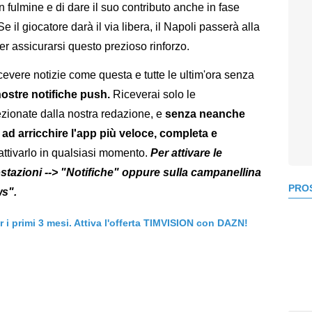
n fulmine e di dare il suo contributo anche in fase
e il giocatore darà il via libera, il Napoli passerà alla
per assicurarsi questo prezioso rinforzo.
icevere notizie come questa e tutte le ultim'ora senza
 nostre notifiche push.
Riceverai solo le
elezionate dalla nostra redazione, e
senza neanche
va ad arricchire l'app più veloce, completa e
sattivarlo in qualsiasi momento.
Per attivare le
tazioni --> "Notifiche" oppure sulla campanellina
PROS
ws".
er i primi 3 mesi. Attiva l'offerta TIMVISION con DAZN!