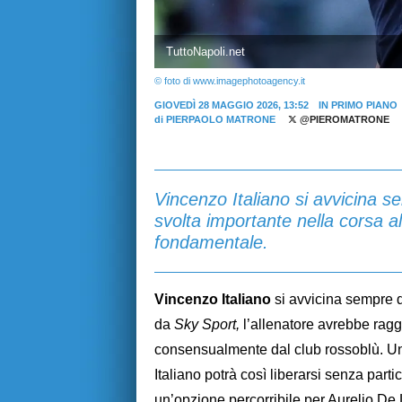
TuttoNapoli.net
© foto di www.imagephotoagency.it
GIOVEDÌ 28 MAGGIO 2026, 13:52
IN PRIMO PIANO
di
PIERPAOLO MATRONE
@PIEROMATRONE
Vincenzo Italiano si avvicina s
svolta importante nella corsa 
fondamentale.
Vincenzo Italiano
si avvicina sempre d
da
Sky Sport,
l’allenatore avrebbe ragg
consensualmente dal club rossoblù. Un
Italiano potrà così liberarsi senza part
un’opzione percorribile per Aurelio De 