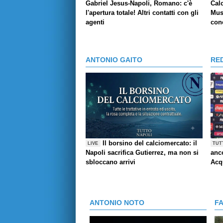
Gabriel Jesus-Napoli, Romano: c'è
Cal
l'apertura totale! Altri contatti con gli
Mus
agenti
conc
ANTONIO GAITO
RE
Il borsino del calciomercato: il
LIVE
TUT
Napoli sacrifica Gutierrez, ma non si
anco
sbloccano arrivi
Acq
ANTONIO NOTO
F