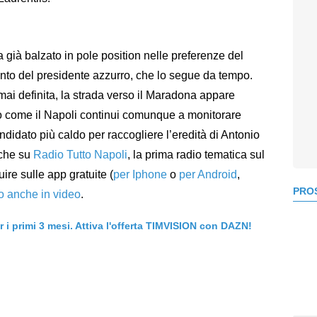
era già balzato in pole position nelle preferenze del
ento del presidente azzurro, che lo segue da tempo.
ai definita, la strada verso il Maradona appare
o come il Napoli continui comunque a monitorare
candidato più caldo per raccogliere l’eredità di Antonio
nche su
Radio Tutto Napoli
, la prima radio tematica sul
uire sulle app gratuite (
per Iphone
o
per Android
,
PROS
to anche in video
.
er i primi 3 mesi. Attiva l'offerta TIMVISION con DAZN!