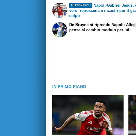
Napoli-Gabriel Jesus, è
TUTTONAPOLI
vero: retroscena e incastri per il g
colpo
De Bruyne si riprende Napoli: Alleg
pensa al cambio modulo per lui
IN PRIMO PIANO