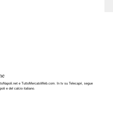
ne
uttoNapoli.net e TuttoMercatoWeb.com. In tv su Telecapri, segue
oli e del calcio italiano.