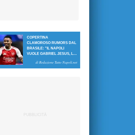
COPERTINA
CLAMOROSO RUMORS DAL
BRASILE: "IL NAPOLI
VUOLE GABRIEL JESUS, LE
CIFRE DELL'AFFARE"
di Redazione Tutto Napoli.net