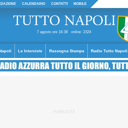
EDAZIONE
CALENDARIO
CONTATTI
MOBILE
7 agosto ore 16:38
online: 2324
Napoli
Le Interviste
Rassegna Stampa
Radio Tutto Napoli