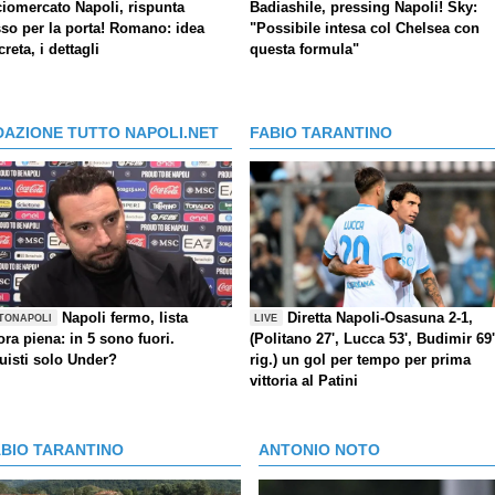
ciomercato Napoli, rispunta
Badiashile, pressing Napoli! Sky:
so per la porta! Romano: idea
"Possibile intesa col Chelsea con
reta, i dettagli
questa formula"
DAZIONE TUTTO NAPOLI.NET
FABIO TARANTINO
Napoli fermo, lista
Diretta Napoli-Osasuna 2-1,
TONAPOLI
LIVE
ra piena: in 5 sono fuori.
(Politano 27', Lucca 53', Budimir 69'
uisti solo Under?
rig.) un gol per tempo per prima
vittoria al Patini
ABIO TARANTINO
ANTONIO NOTO