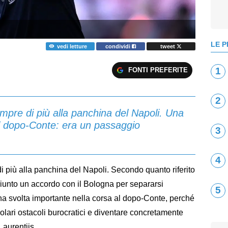
LE P
vedi letture
condividi
tweet
1
FONTI PREFERITE
2
empre di più alla panchina del Napoli. Una
al dopo-Conte: era un passaggio
3
4
i più alla panchina del Napoli. Secondo quanto riferito
iunto un accordo con il Bologna per separarsi
5
a svolta importante nella corsa al dopo-Conte, perché
icolari ostacoli burocratici e diventare concretamente
Laurentiis.