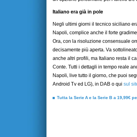
Italiano era già in pole
Negli ultimi giorni il tecnico siciliano 
Napoli, complice anche il forte gradim
Ora, con la risoluzione consensuale orm
decisamente più aperta. Va sottolineat
anche altri profili, ma Italiano resta il 
Conte. Tutti i dettagli in tempo reale a
Napoli, live tutto il giorno, che puoi seg
Android Tv ed LG), in DAB o qui
sul si
Tutta la Serie A e la Serie B a 19,99€ p