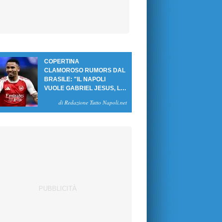
COPERTINA
CLAMOROSO RUMORS DAL
BRASILE: "IL NAPOLI
VUOLE GABRIEL JESUS, LE
CIFRE DELL'AFFARE"
di Redazione Tutto Napoli.net