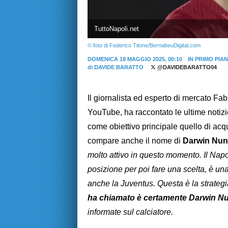
TuttoNapoli.net
© foto di Federico Titone/BernabeuDigital.com
DOMENICA 18 MAGGIO 2025, 00:10
IN PRIMO PIA
di
DAVIDE BARATTO
@DAVIDEBARATTO04
Il giornalista ed esperto di mercato Fa
YouTube, ha raccontato le ultime notizi
come obiettivo principale quello di acqui
compare anche il nome di
Darwin Nun
molto attivo in questo momento. Il Napoli
posizione per poi fare una scelta, è una
anche la Juventus. Questa è la strategi
ha chiamato è certamente Darwin N
informate sul calciatore.