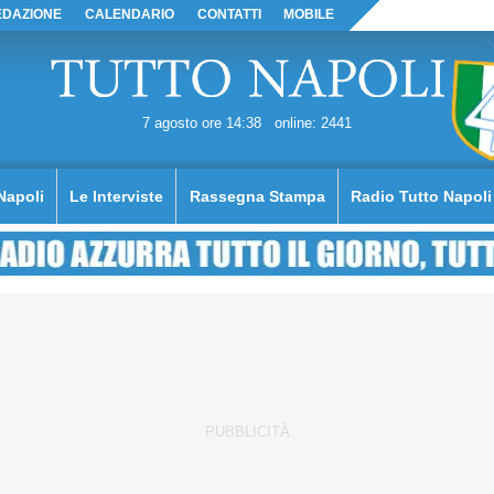
EDAZIONE
CALENDARIO
CONTATTI
MOBILE
7 agosto ore 14:38
online: 2441
Napoli
Le Interviste
Rassegna Stampa
Radio Tutto Napoli