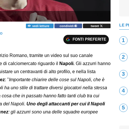
LE P
vedi letture
condividi
tweet
NO
FONTI PREFERITE
1
brizio Romano, tramite un video sul suo canale
2
e di calciomercato riguardo il
Napoli
. Gli azzurri hanno
stare un centravanti di alto profilo, e nella lista
3
ez
: "
Importante chiarire delle cose sul Napoli, che è
 ha uno stile di trattare diversi giocatori nella stessa
4
 cosa che in passato hanno fatto tanti club tra cui
a del Napoli.
Uno degli attaccanti per cui il Napoli
5
unez
: gli azzurri sono una delle squadre europee