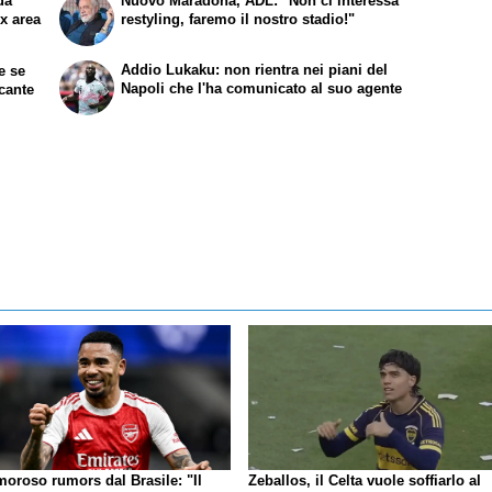
da
Nuovo Maradona, ADL: "Non ci interessa
ex area
restyling, faremo il nostro stadio!"
Addio Lukaku: non rientra nei piani del
te se
Napoli che l'ha comunicato al suo agente
ccante
moroso rumors dal Brasile: "Il
Zeballos, il Celta vuole soffiarlo al