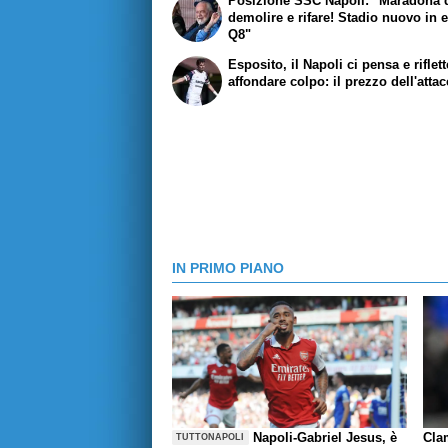
Posizione SSC Napoli: "Maradona 
demolire e rifare! Stadio nuovo in 
Q8"
Esposito, il Napoli ci pensa e riflet
affondare colpo: il prezzo dell'atta
IN PRIMO PIANO
Napoli-Gabriel Jesus, è
Cla
TUTTONAPOLI