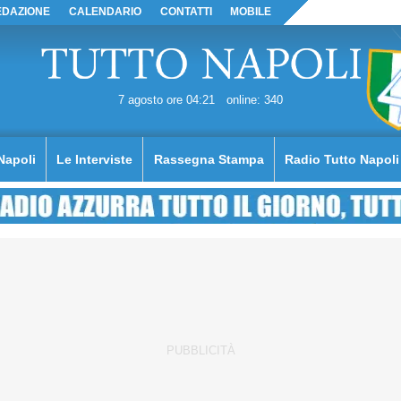
EDAZIONE
CALENDARIO
CONTATTI
MOBILE
7 agosto ore 04:21
online: 340
Napoli
Le Interviste
Rassegna Stampa
Radio Tutto Napoli