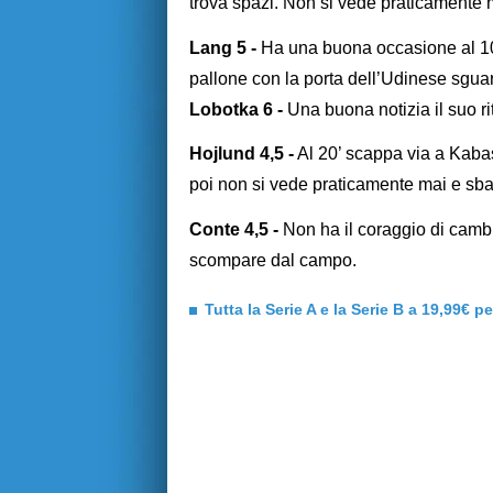
trova spazi. Non si vede praticamente 
Lang 5 -
Ha una buona occasione al 10’
pallone con la porta dell’Udinese sguarn
Lobotka 6 -
Una buona notizia il suo ri
Hojlund 4,5 -
Al 20’ scappa via a Kabas
poi non si vede praticamente mai e sbag
Conte 4,5 -
Non ha il coraggio di camb
scompare dal campo.
Tutta la Serie A e la Serie B a 19,99€ p