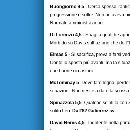
Buongiorno 4,5 -
Cerca spesso l’antici
progressione e soffre. Non ne aveva pi
Normale amministrazione.
Di Lorenzo 4,5 -
Sbaglia qualche appog
Morbido su Davis sull’azione che dell’1
Elmas 5 -
Si sacrifica, prova a farsi ve
Conte lo sposta più avanti, ma la situa
due buone occasioni.
McTominay 5-
Deve fare legna, perdend
situazioni. Non riesce a dare la scoss
Spinazzola 5,5-
Qualche scintilla con Za
solito Leo.
Dall’82 Gutierrez sv.
.
David Neres 4,5 -
Indolente nella prim