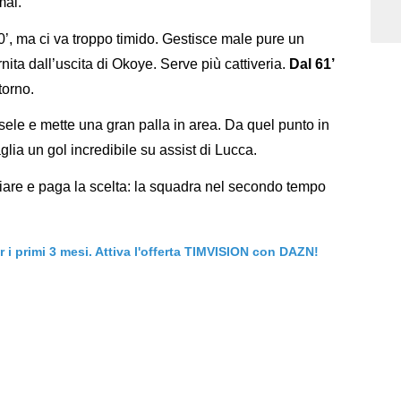
mai.
, ma ci va troppo timido. Gestisce male pure un
ita dall’uscita di Okoye. Serve più cattiveria.
Dal 61’
torno.
ele e mette una gran palla in area. Da quel punto in
lia un gol incredibile su assist di Lucca.
iare e paga la scelta: la squadra nel secondo tempo
er i primi 3 mesi. Attiva l'offerta TIMVISION con DAZN!