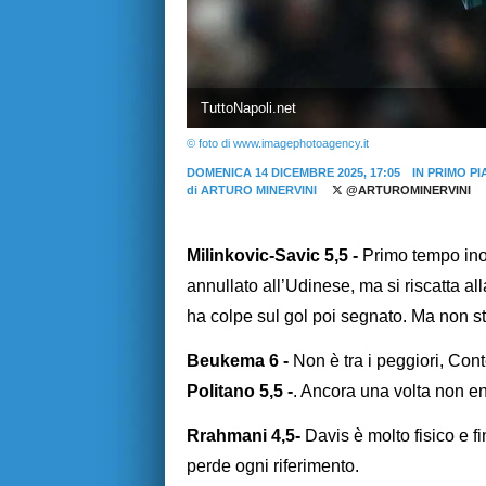
TuttoNapoli.net
© foto di www.imagephotoagency.it
DOMENICA 14 DICEMBRE 2025, 17:05
IN PRIMO P
di
ARTURO MINERVINI
@ARTUROMINERVINI
Milinkovic-Savic 5,5 -
Primo tempo inop
annullato all’Udinese, ma si riscatta al
ha colpe sul gol poi segnato. Ma non s
Beukema 6 -
Non è tra i peggiori, Cont
Politano 5,5 -
. Ancora una volta non ent
Rrahmani 4,5-
Davis è molto fisico e fi
perde ogni riferimento.