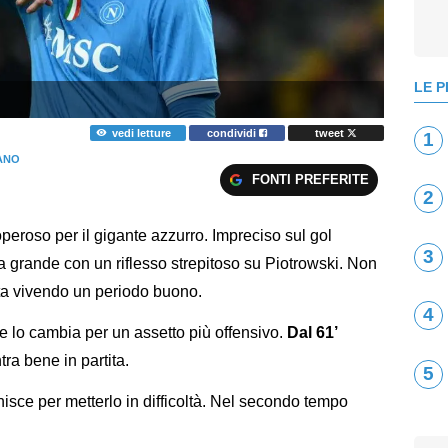
LE P
vedi letture
condividi
tweet
1
IANO
FONTI PREFERITE
2
eroso per il gigante azzurro. Impreciso sul gol
3
la grande con un riflesso strepitoso su Piotrowski. Non
ta vivendo un periodo buono.
4
e lo cambia per un assetto più offensivo.
Dal 61’
ra bene in partita.
5
nisce per metterlo in difficoltà. Nel secondo tempo