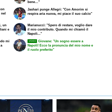
bene…”
 con
Jashari punge Allegri: "Con Amorim si
 nel
respira aria nuova, mi piace il suo calcio"
i, un
Marianucci: "Spero di restare, voglio dare
liani e
il mio contributo. Quando mi chiamò il
Napoli..."
ndo mi
Giovane: "Un sogno essere a
VIDEO
 a
Napoli! Ecco la pronuncia del mio nome e
il ruolo preferito"