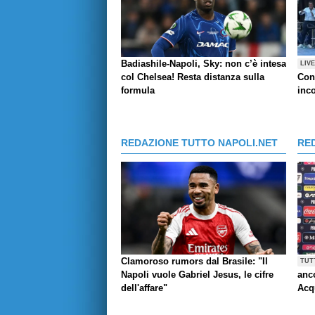
Badiashile-Napoli, Sky: non c’è intesa
LIV
col Chelsea! Resta distanza sulla
Con
formula
inco
REDAZIONE TUTTO NAPOLI.NET
RE
Clamoroso rumors dal Brasile: "Il
TUT
Napoli vuole Gabriel Jesus, le cifre
anco
dell'affare"
Acq