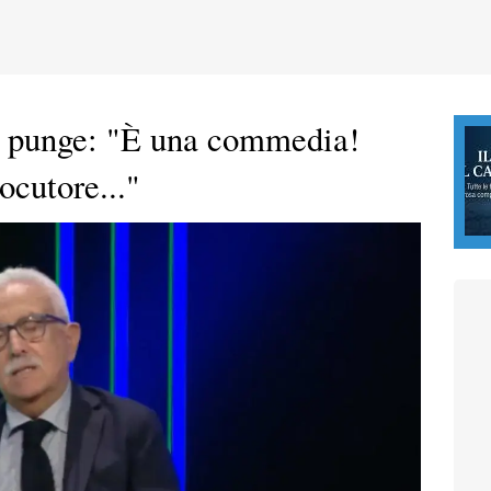
o punge: "È una commedia!
ocutore..."