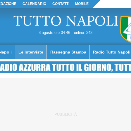
EDAZIONE
CALENDARIO
CONTATTI
MOBILE
8 agosto ore 04:46
online: 343
Napoli
Le Interviste
Rassegna Stampa
Radio Tutto Napoli