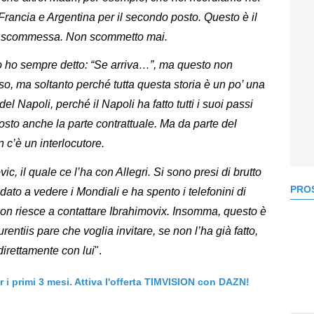
rancia e Argentina per il secondo posto. Questo è il
na scommessa. Non scommetto mai.
o ho sempre detto: “Se arriva…”, ma questo non
so, ma soltanto perché tutta questa storia è un po’ una
 Napoli, perché il Napoli ha fatto tutti i suoi passi
sto anche la parte contrattuale. Ma da parte del
 c’è un interlocutore.
ic, il quale ce l’ha con Allegri. Si sono presi di brutto
PROS
dato a vedere i Mondiali e ha spento i telefonini di
i non riesce a contattare Ibrahimovix. Insomma, questo è
entiis pare che voglia invitare, se non l’ha già fatto,
direttamente con lui
".
er i primi 3 mesi. Attiva l'offerta TIMVISION con DAZN!