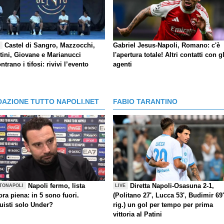
Castel di Sangro, Mazzocchi,
Gabriel Jesus-Napoli, Romano: c'è
E
tini, Giovane e Marianucci
l'apertura totale! Altri contatti con gl
ntrano i tifosi: rivivi l’evento
agenti
DAZIONE TUTTO NAPOLI.NET
FABIO TARANTINO
Napoli fermo, lista
Diretta Napoli-Osasuna 2-1,
TONAPOLI
LIVE
ra piena: in 5 sono fuori.
(Politano 27', Lucca 53', Budimir 69'
uisti solo Under?
rig.) un gol per tempo per prima
vittoria al Patini