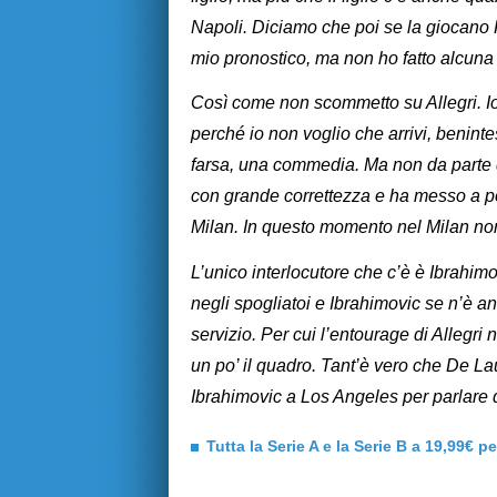
Napoli. Diciamo che poi se la giocano F
mio pronostico, ma non ho fatto alcu
Così come non scommetto su Allegri. I
perché io non voglio che arrivi, beninte
farsa, una commedia. Ma non da parte del
con grande correttezza e ha messo a po
Milan. In questo momento nel Milan non
L’unico interlocutore che c’è è Ibrahimov
negli spogliatoi e Ibrahimovic se n’è an
servizio. Per cui l’entourage di Allegr
un po’ il quadro. Tant’è vero che De Laur
Ibrahimovic a Los Angeles per parlare 
Tutta la Serie A e la Serie B a 19,99€ p