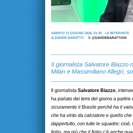
SABATO 13 GIUGNO 2026, 21:30
LE INTERVISTE
di
DAVIDE BARATTO
@DAVIDEBARATTO04
Il giornalista Salvatore Biazzo 
Milan e Massimiliano Allegri, s
Il giornalista
Salvatore Biazzo
, interv
ha parlato dei temi del giorno a partire
sicuramente il Brasile perché ha il valo
che ha vinto da calciatore e quello che h
dappertutto, con tutte le squadre; cioè, v
figlio, ma più che il figlio c’è anche q