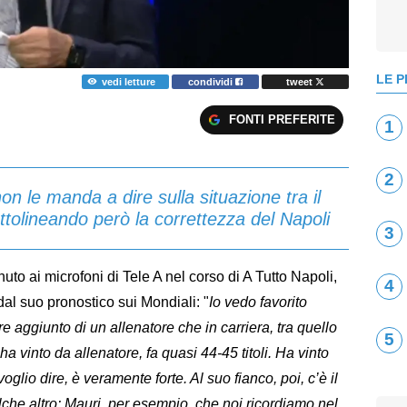
LE P
vedi letture
condividi
tweet
FONTI PREFERITE
1
2
non le manda a dire sulla situazione tra il
ottolineando però la correttezza del Napoli
3
enuto ai microfoni di Tele A nel corso di A Tutto Napoli,
4
 dal suo pronostico sui Mondiali: "
Io vedo favorito
re aggiunto di un allenatore che in carriera, tra quello
5
a vinto da allenatore, fa quasi 44-45 titoli. Ha vinto
oglio dire, è veramente forte. Al suo fianco, poi, c’è il
ualche altro: Mauri, per esempio, che noi ricordiamo nel