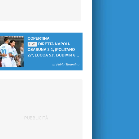
COPERTINA
DIRETTA NAPOLI-
LIVE
OSASUNA 2-1, (POLITANO
27', LUCCA 53', BUDIMIR 69'
RIG.) UN GOL PER TEMPO
di Fabio Tarantino
PER PRIMA VITTORIA AL
PATINI