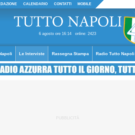
EDAZIONE
CALENDARIO
CONTATTI
MOBILE
6 agosto ore 16:14
online: 2423
Napoli
Le Interviste
Rassegna Stampa
Radio Tutto Napoli