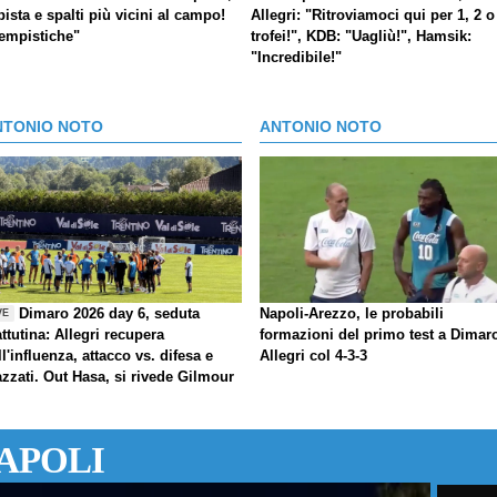
pista e spalti più vicini al campo!
Allegri: "Ritroviamoci qui per 1, 2 o
tempistiche"
trofei!", KDB: "Uagliù!", Hamsik:
"Incredibile!"
NTONIO NOTO
ANTONIO NOTO
Dimaro 2026 day 6, seduta
Napoli-Arezzo, le probabili
VE
ttutina: Allegri recupera
formazioni del primo test a Dimar
ll'influenza, attacco vs. difesa e
Allegri col 4-3-3
azzati. Out Hasa, si rivede Gilmour
APOLI