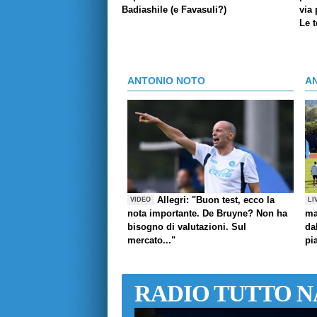
Badiashile (e Favasuli?)
via 
Le 
ANTONIO NOTO
A
Allegri: "Buon test, ecco la
VIDEO
LI
nota importante. De Bruyne? Non ha
ma
bisogno di valutazioni. Sul
da
mercato..."
pi
RADIO TUTTO N