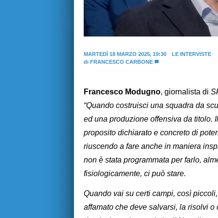
MARTEDÌ 18 MARZO 2025, 19:30
LE INTERVISTE
di
FRANCESCO CARBONE
Francesco Modugno
, giornalista di
S
“Quando costruisci una squadra da scudet
ed una produzione offensiva da titolo. I
proposito dichiarato e concreto di poter
riuscendo a fare anche in maniera insp
non è stata programmata per farlo, alm
fisiologicamente, ci può stare.
Quando vai su certi campi, così piccoli,
affamato che deve salvarsi, la risolvi 