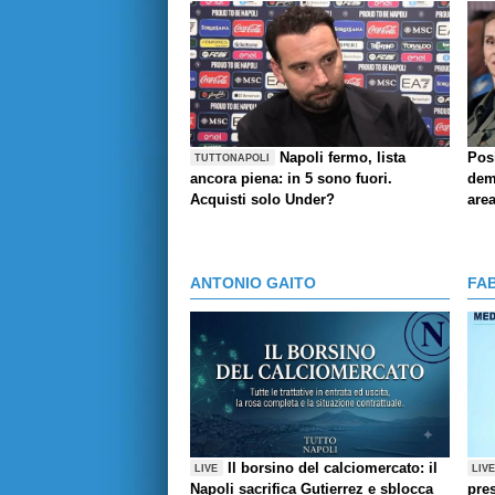
Napoli fermo, lista
Pos
TUTTONAPOLI
ancora piena: in 5 sono fuori.
demo
Acquisti solo Under?
are
ANTONIO GAITO
FA
Il borsino del calciomercato: il
LIVE
LIV
Napoli sacrifica Gutierrez e sblocca
pres