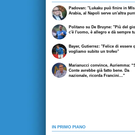
Padovan: "Lukaku può finire in Mls
Arabia, al Napoli serve un'altra pun
Politano su De Bruyne: "Più del gi
c'è l'uomo, è allegro e dà sempre tu
Bayer, Gutierrez: "Felice di essere 
vogliamo subito un trofeo"
Marianucci convince, Auriemma: “
Conte avrebbe già fatto bene. Da
nazionale, ricorda Francini…”
IN PRIMO PIANO