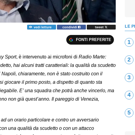
LE P
vedi letture
condividi
tweet
FONTI PREFERITE
1
ky Sport
, è intervenuto ai microfoni di
Radio Marte:
2
to, hai alcuni tratti caratteriali: la qualità da scudetto
l Napoli, chiaramente, non è stato costruito con il
3
si giocare il primo posto, a dispetto di quanto sta
iegabile. E’ una squadra che potrà anche vincerlo, ma
4
eno non già quest’anno. Il pareggio di Venezia,
5
 ad un orario particolare e contro un avversario
o con una qualità da scudetto o con un attacco