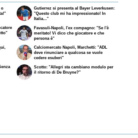
 o
Gutierrez si presenta al Bayer Leverkusen:
ta!"
"Questo club mi ha impressionato! In
Italia..."
ocatore
Favasuli-Napoli, l'ex compagno: "Se l'è
tto"
meritato! Vi dico che giocatore e che
persona è"
qui,
Calciomercato Napoli, Marchetti: "ADL
deve rinunciare a qualcosa se vuole
cedere esuberi"
Senza
Scotto: "Allegri sta cambiano modulo per
il ritorno di De Bruyne?"