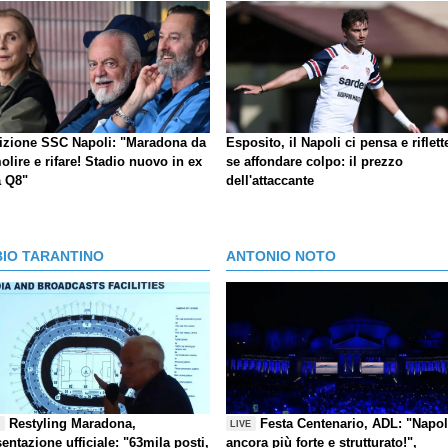
izione SSC Napoli: "Maradona da
Esposito, il Napoli ci pensa e riflett
lire e rifare! Stadio nuovo in ex
se affondare colpo: il prezzo
a Q8"
dell'attaccante
BIO TARANTINO
ANTONIO NOTO
Restyling Maradona,
Festa Centenario, ADL: "Napol
E
LIVE
entazione ufficiale: "63mila posti,
ancora più forte e strutturato!",