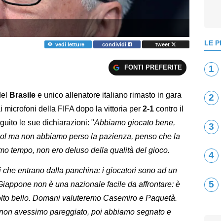
LE P
vedi letture
condividi
tweet
FONTI PREFERITE
1
del
Brasile
e unico allenatore italiano rimasto in gara
2
 ai microfoni della FIFA dopo la vittoria per
2-1
contro il
guito le sue dichiarazioni: "
Abbiamo giocato bene,
3
gol ma non abbiamo perso la pazienza, penso che la
mo tempo, non ero deluso della qualità del gioco.
4
ri che entrano dalla panchina: i giocatori sono ad un
5
l Giappone non è una nazionale facile da affrontare: è
molto bello. Domani valuteremo Casemiro e Paquetà.
non avessimo pareggiato, poi abbiamo segnato e