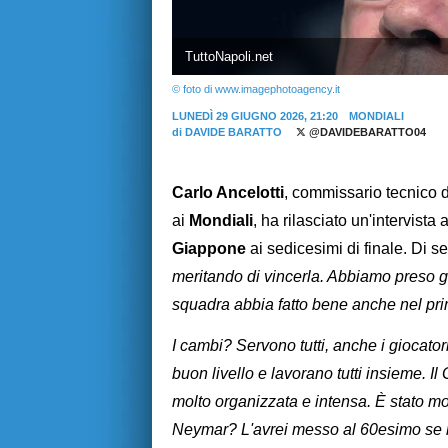
TuttoNapoli.net
© foto di www.imagephotoagency.it
LUNEDÌ 29 GIUGNO 2026, 21:20
MONDIALI
di
DAVIDE BARATTO
@DAVIDEBARATTO04
Carlo Ancelotti
, commissario tecnico 
ai
Mondiali
, ha rilasciato un'intervista
Giappone
ai sedicesimi di finale. Di se
meritando di vincerla. Abbiamo preso 
squadra abbia fatto bene anche nel pri
I cambi? Servono tutti, anche i giocato
buon livello e lavorano tutti insieme. I
molto organizzata e intensa. È stato 
Neymar? L'avrei messo al 60esimo se 