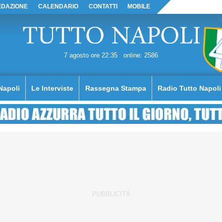
EDAZIONE
CALENDARIO
CONTATTI
MOBILE
7 agosto ore 22:35
online: 2586
Napoli
Le Interviste
Rassegna Stampa
Radio Tutto Napoli