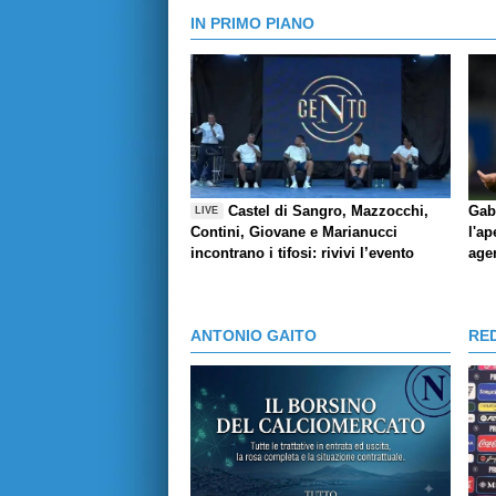
IN PRIMO PIANO
Castel di Sangro, Mazzocchi,
Gab
LIVE
Contini, Giovane e Marianucci
l'ap
incontrano i tifosi: rivivi l’evento
age
ANTONIO GAITO
RE