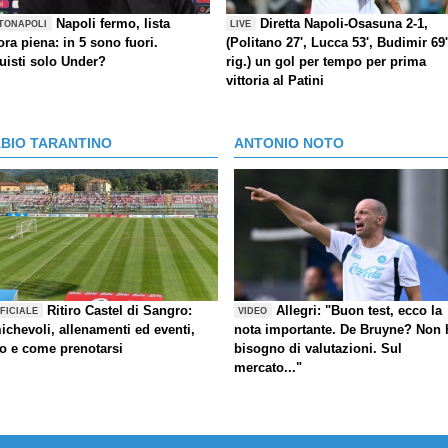
Napoli fermo, lista
Diretta Napoli-Osasuna 2-1,
TONAPOLI
LIVE
ra piena: in 5 sono fuori.
(Politano 27', Lucca 53', Budimir 69'
uisti solo Under?
rig.) un gol per tempo per prima
vittoria al Patini
ABIO TARANTINO
ANTONIO NOTO
Ritiro Castel di Sangro:
Allegri: "Buon test, ecco la
FICIALE
VIDEO
ichevoli, allenamenti ed eventi,
nota importante. De Bruyne? Non 
fo e come prenotarsi
bisogno di valutazioni. Sul
mercato..."