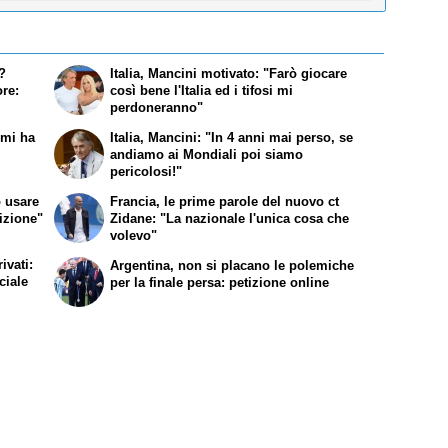
i?
Italia, Mancini motivato: "Farò giocare
re:
così bene l'Italia ed i tifosi mi
perdoneranno"
mi ha
Italia, Mancini: "In 4 anni mai perso, se
andiamo ai Mondiali poi siamo
pericolosi!"
ò usare
Francia, le prime parole del nuovo ct
sizione"
Zidane: "La nazionale l'unica cosa che
volevo"
ivati:
Argentina, non si placano le polemiche
ciale
per la finale persa: petizione online