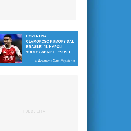
COPERTINA
CLAMOROSO RUMORS DAL
BRASILE: "IL NAPOLI
VUOLE GABRIEL JESUS, LE
CIFRE DELL'AFFARE"
di Redazione Tutto Napoli.net