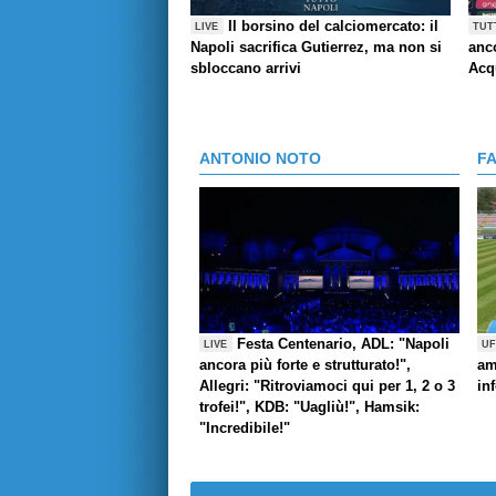
Il borsino del calciomercato: il
LIVE
TUT
Napoli sacrifica Gutierrez, ma non si
anco
sbloccano arrivi
Acq
ANTONIO NOTO
F
Festa Centenario, ADL: "Napoli
LIVE
UF
ancora più forte e strutturato!",
am
Allegri: "Ritroviamoci qui per 1, 2 o 3
in
trofei!", KDB: "Uagliù!", Hamsik:
"Incredibile!"