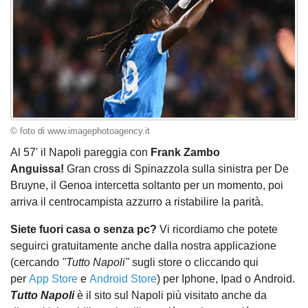
© foto di www.imagephotoagency.it
Al 57' il Napoli pareggia con
Frank Zambo
Anguissa!
Gran cross di Spinazzola sulla sinistra per De
Bruyne, il Genoa intercetta soltanto per un momento, poi
arriva il centrocampista azzurro a ristabilire la parità.
Siete fuori casa o senza pc?
Vi ricordiamo che potete
seguirci gratuitamente anche dalla nostra applicazione
(cercando
"Tutto Napoli"
sugli store o cliccando qui
per
App Store
e
Android Store
) per Iphone, Ipad o Android.
Tutto Napoli
è il sito sul Napoli più visitato anche da