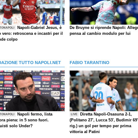
Napoli-Gabriel Jesus, è
De Bruyne si riprende Napoli: Allegr
TONAPOLI
o vero: retroscena e incastri per il
pensa al cambio modulo per lui
nde colpo
DAZIONE TUTTO NAPOLI.NET
FABIO TARANTINO
Napoli fermo, lista
Diretta Napoli-Osasuna 2-1,
TONAPOLI
LIVE
ra piena: in 5 sono fuori.
(Politano 27', Lucca 53', Budimir 69'
uisti solo Under?
rig.) un gol per tempo per prima
vittoria al Patini