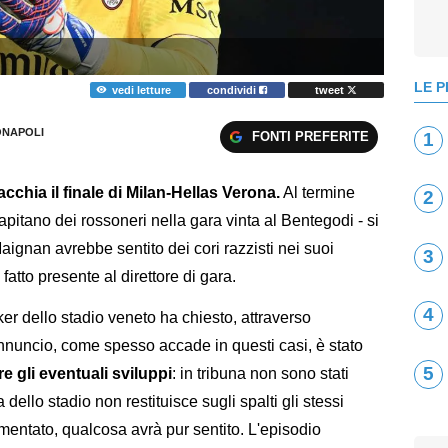
LE P
vedi letture
condividi
tweet
NAPOLI
FONTI PREFERITE
1
chia il finale di Milan-Hellas Verona.
Al termine
2
apitano dei rossoneri nella gara vinta al Bentegodi - si
 Maignan avrebbe sentito dei cori razzisti nei suoi
3
fatto presente al direttore di gara.
4
ker dello stadio veneto ha chiesto, attraverso
 l'annuncio, come spesso accade in questi casi, è stato
5
e gli eventuali sviluppi
: in tribuna non sono stati
a dello stadio non restituisce sugli spalti gli stessi
mentato, qualcosa avrà pur sentito. L'episodio