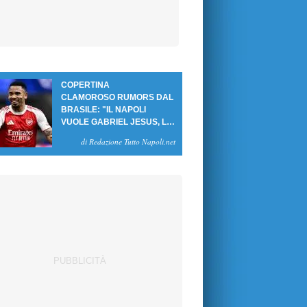
COPERTINA
CLAMOROSO RUMORS DAL
BRASILE: "IL NAPOLI
VUOLE GABRIEL JESUS, LE
CIFRE DELL'AFFARE"
di Redazione Tutto Napoli.net