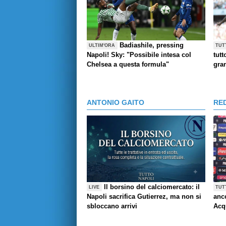
Badiashile, pressing
ULTIM'ORA
TUT
Napoli! Sky: "Possibile intesa col
tutt
Chelsea a questa formula"
gra
ANTONIO GAITO
RE
Il borsino del calciomercato: il
LIVE
TUT
Napoli sacrifica Gutierrez, ma non si
anco
sbloccano arrivi
Acq