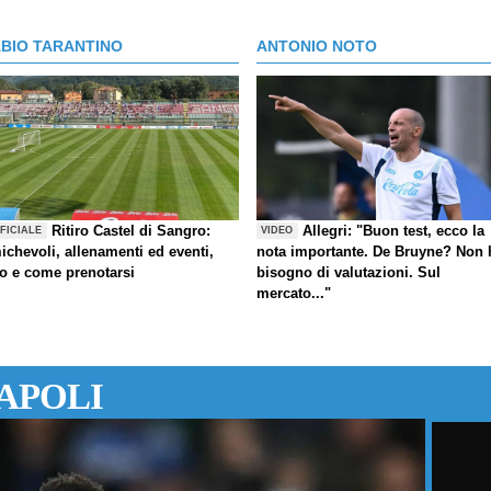
ABIO TARANTINO
ANTONIO NOTO
Ritiro Castel di Sangro:
Allegri: "Buon test, ecco la
FICIALE
VIDEO
ichevoli, allenamenti ed eventi,
nota importante. De Bruyne? Non 
fo e come prenotarsi
bisogno di valutazioni. Sul
mercato..."
APOLI