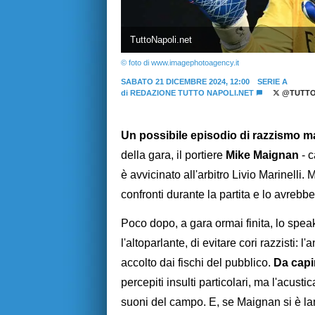
TuttoNapoli.net
© foto di www.imagephotoagency.it
SABATO 21 DICEMBRE 2024, 12:00
SERIE A
di
REDAZIONE TUTTO NAPOLI.NET
@TUTTO
Un possibile episodio di razzismo mac
della gara, il portiere
Mike Maignan
- c
è avvicinato all'arbitro Livio Marinelli.
confronti durante la partita e lo avrebbe 
Poco dopo, a gara ormai finita, lo spea
l'altoparlante, di evitare cori razzisti:
accolto dai fischi del pubblico.
Da capir
percepiti insulti particolari, ma l'acustic
suoni del campo. E, se Maignan si è la