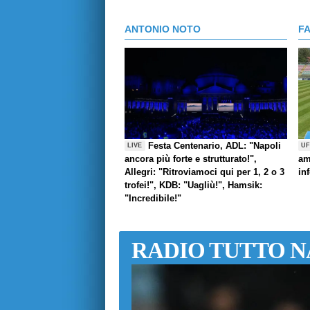
ANTONIO NOTO
F
Festa Centenario, ADL: "Napoli
LIVE
UF
ancora più forte e strutturato!",
am
Allegri: "Ritroviamoci qui per 1, 2 o 3
in
trofei!", KDB: "Uagliù!", Hamsik:
"Incredibile!"
RADIO TUTTO N