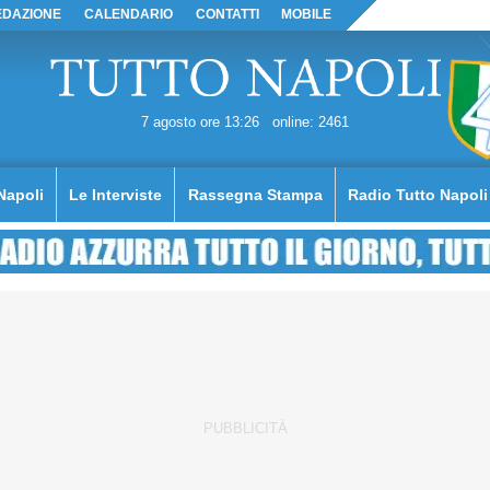
EDAZIONE
CALENDARIO
CONTATTI
MOBILE
7 agosto ore 13:26
online: 2461
Napoli
Le Interviste
Rassegna Stampa
Radio Tutto Napoli