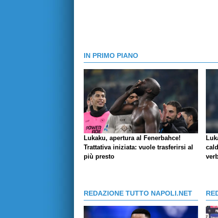
IN PRIMO PIANO
Lukaku, apertura al Fenerbahce!
Luk
Trattativa iniziata: vuole trasferirsi al
cald
più presto
verb
REDAZIONE TUTTO NAPOLI.NET
RE