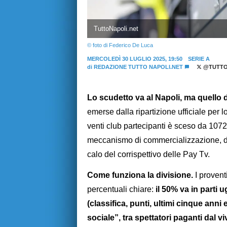
TuttoNapoli.net
© foto di Federico De Luca
MERCOLEDÌ 30 LUGLIO 2025, 19:50
SERIE A
di
REDAZIONE TUTTO NAPOLI.NET
@TUTTO
Lo scudetto va al Napoli, ma quello dei
emerse dalla ripartizione ufficiale per l
venti club partecipanti è sceso da 1072 
meccanismo di commercializzazione, del
calo del corrispettivo delle Pay Tv.
Come funziona la divisione.
I proventi
percentuali chiare:
il 50% va in parti ug
(classifica, punti, ultimi cinque anni
sociale”, tra spettatori paganti dal 