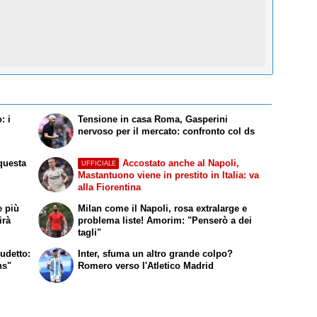
: i
Tensione in casa Roma, Gasperini
nervoso per il mercato: confronto col ds
 questa
Accostato anche al Napoli,
UFFICIALE
Mastantuono viene in prestito in Italia: va
alla Fiorentina
e più
Milan come il Napoli, rosa extralarge e
irà
problema liste! Amorim: "Penserò a dei
tagli"
udetto:
Inter, sfuma un altro grande colpo?
ns"
Romero verso l'Atletico Madrid