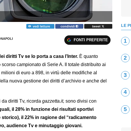
LE P
vedi letture
condividi
tweet
NAPOLI
FONTI PREFERITE
1
 diritti Tv se lo porta a casa l’Inter.
È quanto
2
o scorso campionato di Serie A. Il totale distribuito ai
milioni di euro a 898, in virtù delle modifiche al
3
la nuova gestione dei diritti d’archivio e anche del
4
 da diritti Tv, ricorda
gazzetta.it,
sono divisi con
5
uali, il 28% in funzione dei risultati sportivi
 e storico), il 22% in ragione del “radicamento
vivo, audience Tv e minutaggio giovani.