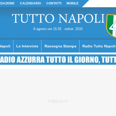
EDAZIONE
CALENDARIO
CONTATTI
MOBILE
8 agosto ore 15:55
online: 2533
Napoli
Le Interviste
Rassegna Stampa
Radio Tutto Napoli