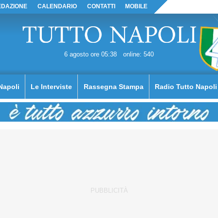
EDAZIONE
CALENDARIO
CONTATTI
MOBILE
6 agosto ore 05:38
online: 540
Napoli
Le Interviste
Rassegna Stampa
Radio Tutto Napoli