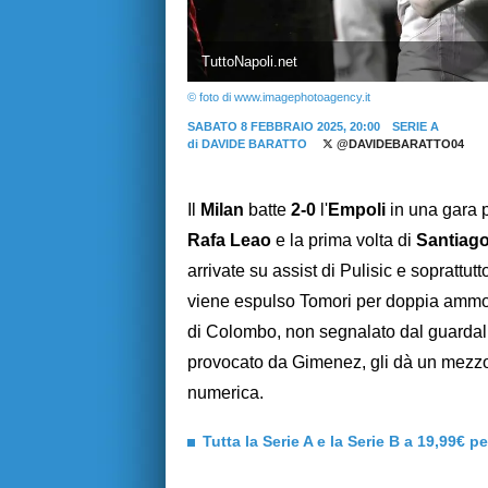
TuttoNapoli.net
© foto di www.imagephotoagency.it
SABATO 8 FEBBRAIO 2025, 20:00
SERIE A
di
DAVIDE BARATTO
@DAVIDEBARATTO04
Il
Milan
batte
2-0
l'
Empoli
in una gara p
Rafa Leao
e la prima volta di
Santiag
arrivate su assist di Pulisic e soprattut
viene espulso Tomori per doppia ammoni
di Colombo, non segnalato dal guardali
provocato da Gimenez, gli dà un mezzo 
numerica.
Tutta la Serie A e la Serie B a 19,99€ p