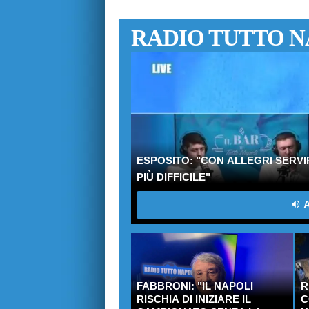
RADIO TUTTO N
ESPOSITO: "CON ALLEGRI SERV
PIÙ DIFFICILE"
A
FABBRONI: "IL NAPOLI
R
RISCHIA DI INIZIARE IL
C