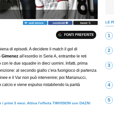
LE P
vedi letture
condividi
tweet
FONTI PREFERITE
1
iena di episodi. A decidere il match il gol di
2
o Gimenez
all'esordio in Serie A, entrambe le reti
to con le due squadre in dieci uomini. Infatti, prima
3
zione: al secondo giallo c'era fuorigioco di partenza
nee e il Var non può intervenire; poi Marianucci,
4
calcio e viene espulso ristabilendo la parità
5
er i primi 3 mesi. Attiva l'offerta TIMVISION con DAZN!