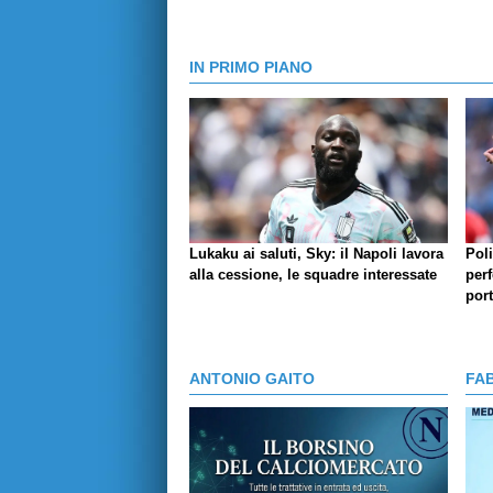
IN PRIMO PIANO
Lukaku ai saluti, Sky: il Napoli lavora
Pol
alla cessione, le squadre interessate
perf
por
ANTONIO GAITO
FA