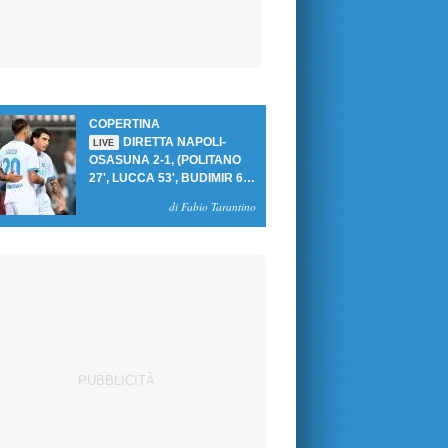
COPERTINA
DIRETTA NAPOLI-
LIVE
OSASUNA 2-1, (POLITANO
27', LUCCA 53', BUDIMIR 69'
RIG.) UN GOL PER TEMPO
di Fabio Tarantino
PER PRIMA VITTORIA AL
PATINI