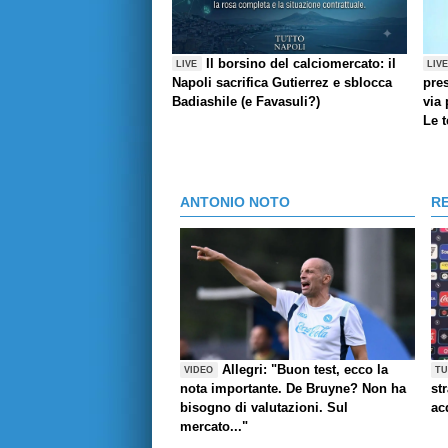
Il borsino del calciomercato: il
LIVE
LIV
Napoli sacrifica Gutierrez e sblocca
pres
Badiashile (e Favasuli?)
via 
Le 
ANTONIO NOTO
R
Allegri: "Buon test, ecco la
VIDEO
TU
nota importante. De Bruyne? Non ha
st
bisogno di valutazioni. Sul
ac
mercato..."