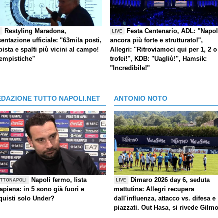
Restyling Maradona,
Festa Centenario, ADL: "Napol
E
LIVE
entazione ufficiale: "63mila posti,
ancora più forte e strutturato!",
pista e spalti più vicini al campo!
Allegri: "Ritroviamoci qui per 1, 2 o
tempistiche"
trofei!", KDB: "Uagliù!", Hamsik:
"Incredibile!"
EDAZIONE TUTTO NAPOLI.NET
ANTONIO NOTO
Napoli fermo, lista
Dimaro 2026 day 6, seduta
TTONAPOLI
LIVE
rapiena: in 5 sono già fuori e
mattutina: Allegri recupera
quisti solo Under?
dall'influenza, attacco vs. difesa e
piazzati. Out Hasa, si rivede Gilm