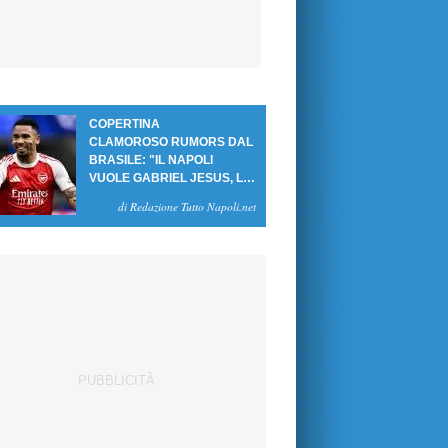
COPERTINA
CLAMOROSO RUMORS DAL
BRASILE: "IL NAPOLI
VUOLE GABRIEL JESUS, LE
CIFRE DELL'AFFARE"
di Redazione Tutto Napoli.net