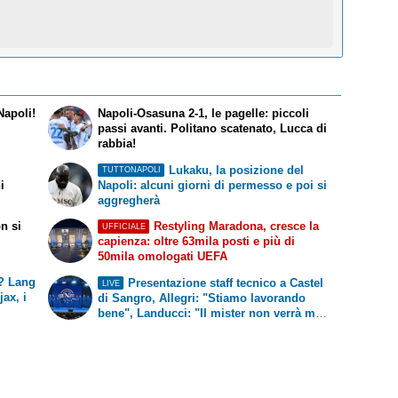
Napoli!
Napoli-Osasuna 2-1, le pagelle: piccoli
passi avanti. Politano scatenato, Lucca di
rabbia!
Lukaku, la posizione del
TUTTONAPOLI
i
Napoli: alcuni giorni di permesso e poi si
aggregherà
n si
Restyling Maradona, cresce la
UFFICIALE
capienza: oltre 63mila posti e più di
50mila omologati UEFA
a? Lang
Presentazione staff tecnico a Castel
LIVE
jax, i
di Sangro, Allegri: "Stiamo lavorando
bene", Landucci: "Il mister non verrà mai
espulso"