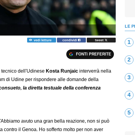
LE P
vedi letture
condividi
tweet
1
FONTI PREFERITE
2
il tecnico dell'Udinese
Kosta Runjaic
interverrà nella
3
um di Udine per rispondere alle domande della
onsueto, la diretta testuale della conferenza
4
5
"
Abbiamo avuto una gran bella reazione, non si può
a contro il Genoa. Ho sofferto molto per non aver