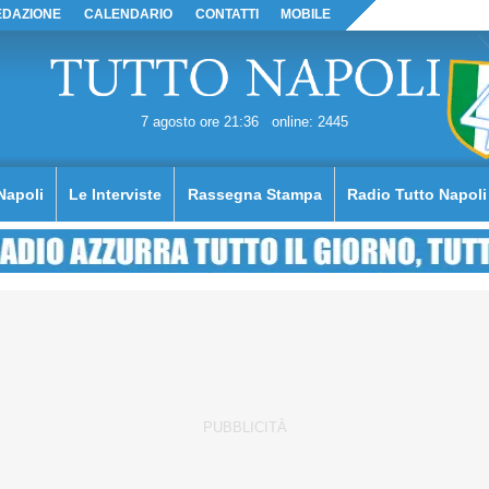
EDAZIONE
CALENDARIO
CONTATTI
MOBILE
7 agosto ore 21:36
online: 2445
Napoli
Le Interviste
Rassegna Stampa
Radio Tutto Napoli