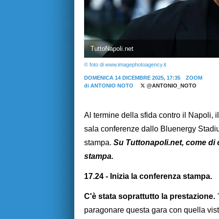
TuttoNapoli.net
© foto di www.imagephotoagency.it
DOMENICA 14 DICEMBRE 2025, 17:35
ZOOM
di
ANTONIO NOTO
@ANTONIO_NOTO
Al termine della sfida contro il Napoli, 
sala conferenze dallo Bluenergy Stadi
stampa.
Su Tuttonapoli.net, come di c
stampa.
17.24 - Inizia la conferenza stampa.
C'è stata soprattutto la prestazione.
paragonare questa gara con quella vist