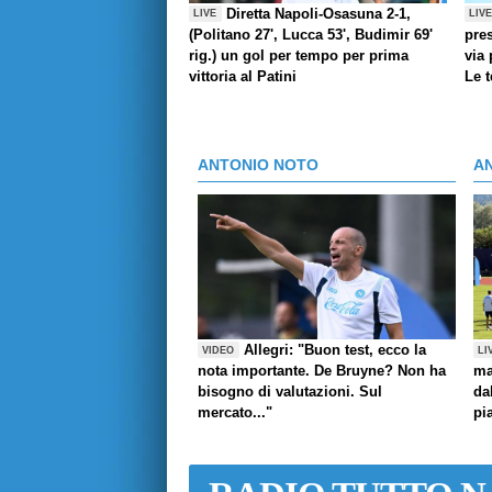
Diretta Napoli-Osasuna 2-1,
LIVE
LIV
(Politano 27', Lucca 53', Budimir 69'
pres
rig.) un gol per tempo per prima
via 
vittoria al Patini
Le 
ANTONIO NOTO
A
Allegri: "Buon test, ecco la
VIDEO
LI
nota importante. De Bruyne? Non ha
ma
bisogno di valutazioni. Sul
da
mercato..."
pi