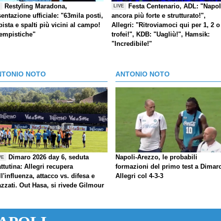
Restyling Maradona,
Festa Centenario, ADL: "Napol
E
LIVE
entazione ufficiale: "63mila posti,
ancora più forte e strutturato!",
pista e spalti più vicini al campo!
Allegri: "Ritroviamoci qui per 1, 2 o
tempistiche"
trofei!", KDB: "Uagliù!", Hamsik:
"Incredibile!"
NTONIO NOTO
ANTONIO NOTO
Dimaro 2026 day 6, seduta
Napoli-Arezzo, le probabili
VE
ttutina: Allegri recupera
formazioni del primo test a Dimar
ll'influenza, attacco vs. difesa e
Allegri col 4-3-3
azzati. Out Hasa, si rivede Gilmour