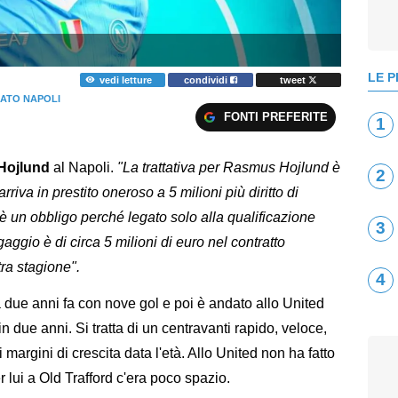
LE P
vedi letture
condividi
tweet
ATO NAPOLI
FONTI PREFERITE
1
Hojlund
al Napoli.
"La trattativa per Rasmus Hojlund è
2
riva in prestito oneroso a 5 milioni più diritto di
o è un obbligo perché legato solo alla qualificazione
3
gio è di circa 5 milioni di euro nel contratto
ra stagione".
4
a due anni fa con nove gol e poi è andato allo United
 due anni. Si tratta di un centravanti rapido, veloce,
argini di crescita data l'età. Allo United non ha fatto
 lui a Old Trafford c'era poco spazio.