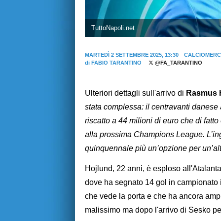
TuttoNapoli.net
MARTEDÌ 2 SETTEMBRE 2025, 13:30
CALCIOMERC
di
FABIO TARANTINO
@FA_TARANTINO
Ulteriori dettagli sull'arrivo di
Rasmus 
stata complessa: il centravanti danese ar
riscatto a 44 milioni di euro che di fatt
alla prossima Champions League. L’ingag
quinquennale più un’opzione per un’alt
Hojlund, 22 anni, è esploso all'Atalant
dove ha segnato 14 gol in campionato in
che vede la porta e che ha ancora ampi m
malissimo ma dopo l'arrivo di Sesko per