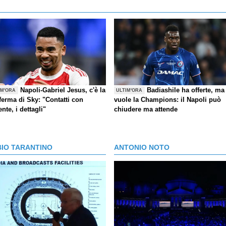
Napoli-Gabriel Jesus, c'è la
Badiashile ha offerte, ma
IM'ORA
ULTIM'ORA
ferma di Sky: "Contatti con
vuole la Champions: il Napoli può
ente, i dettagli"
chiudere ma attende
BIO TARANTINO
ANTONIO NOTO