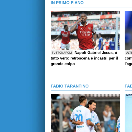
IN PRIMO PIANO
Napoli-Gabriel Jesus, è
TUTTONAPOLI
ULT
tutto vero: retroscena e incastri per il
con
grande colpo
l'ag
FABIO TARANTINO
FA