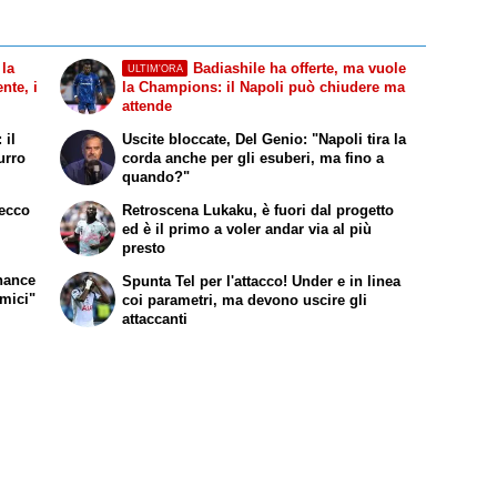
 la
Badiashile ha offerte, ma vuole
ULTIM'ORA
nte, i
la Champions: il Napoli può chiudere ma
attende
 il
Uscite bloccate, Del Genio: "Napoli tira la
urro
corda anche per gli esuberi, ma fino a
quando?"
 ecco
Retroscena Lukaku, è fuori dal progetto
ed è il primo a voler andar via al più
presto
chance
Spunta Tel per l'attacco! Under e in linea
omici"
coi parametri, ma devono uscire gli
attaccanti