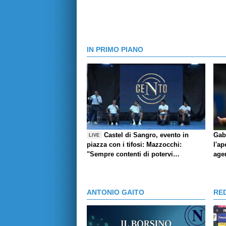
IN PRIMO PIANO
Castel di Sangro, evento in
Gab
LIVE
piazza con i tifosi: Mazzocchi:
l'ap
"Sempre contenti di potervi
age
abbracciare", l'aneddoto di Contini,
Giovane e la pronuncia del suo
nome, Marianucci: Qui per dare mio
ANTONIO GAITO
RE
contributo"