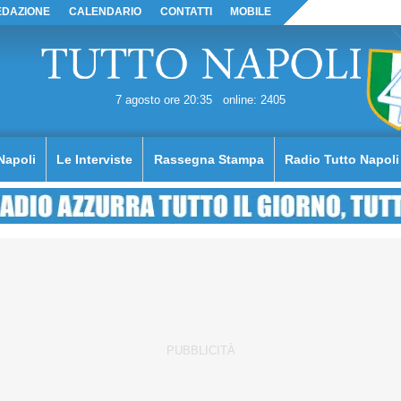
EDAZIONE
CALENDARIO
CONTATTI
MOBILE
7 agosto ore 20:35
online: 2405
Napoli
Le Interviste
Rassegna Stampa
Radio Tutto Napoli