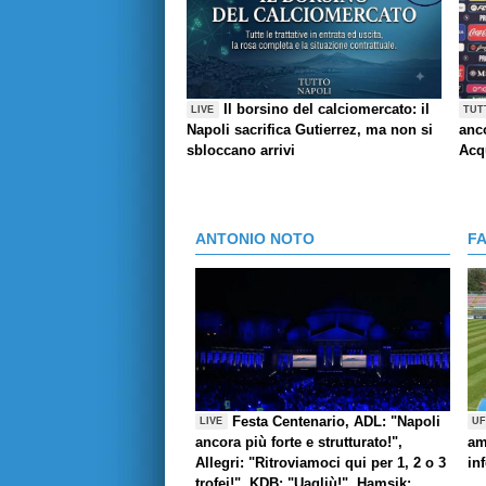
Il borsino del calciomercato: il
LIVE
TUT
Napoli sacrifica Gutierrez, ma non si
anco
sbloccano arrivi
Acq
ANTONIO NOTO
F
Festa Centenario, ADL: "Napoli
LIVE
UF
ancora più forte e strutturato!",
am
Allegri: "Ritroviamoci qui per 1, 2 o 3
in
trofei!", KDB: "Uagliù!", Hamsik: