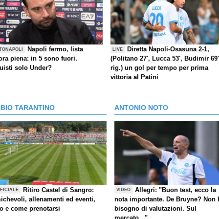
Napoli fermo, lista
Diretta Napoli-Osasuna 2-1,
TONAPOLI
LIVE
ra piena: in 5 sono fuori.
(Politano 27', Lucca 53', Budimir 69'
uisti solo Under?
rig.) un gol per tempo per prima
vittoria al Patini
ABIO TARANTINO
ANTONIO NOTO
Ritiro Castel di Sangro:
Allegri: "Buon test, ecco la
FICIALE
VIDEO
ichevoli, allenamenti ed eventi,
nota importante. De Bruyne? Non 
fo e come prenotarsi
bisogno di valutazioni. Sul
mercato..."