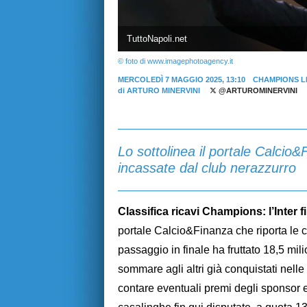
TuttoNapoli.net
© foto di www.imagephotoagency.it
MERCOLEDÌ 7 MAGGIO 2025, 13:10
CHAMPIONS 
di
ARTURO MINERVINI
@ARTUROMINERVINI
Lo sottolinea il portale Calcio&
incassate dal club nerazzurro
Classifica ricavi Champions: l’Inter f
portale Calcio&Finanza che riporta le ci
passaggio in finale ha fruttato 18,5 mi
sommare agli altri già conquistati nelle 
contare eventuali premi degli sponsor e