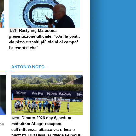
Restyling Maradona,
LIVE
presentazione ufficiale: "63mila posti,
via pista e spalti più vicini al campo!
Le tempistiche"
ANTONIO NOTO
Dimaro 2026 day 6, seduta
LIVE
ha
mattutina: Allegri recupera
dall'influenza, attacco vs. difesa e
piazzati. Out Hasa, si rivede Gilmour