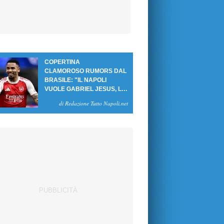
COPERTINA
CLAMOROSO RUMORS DAL
BRASILE: "IL NAPOLI
VUOLE GABRIEL JESUS, LE
CIFRE DELL'AFFARE"
di Redazione Tutto Napoli.net