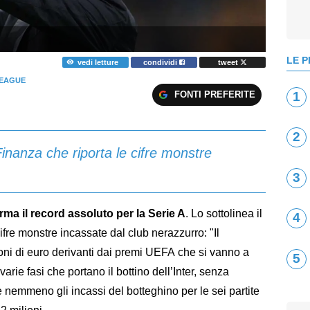
LE P
vedi letture
condividi
tweet
LEAGUE
FONTI PREFERITE
1
2
Finanza che riporta le cifre monstre
3
irma il record assoluto per la Serie A
. Lo sottolinea il
4
fre monstre incassate dal club nerazzurro: "Il
lioni di euro derivanti dai premi UEFA che si vanno a
5
varie fasi che portano il bottino dell’Inter, senza
 nemmeno gli incassi del botteghino per le sei partite