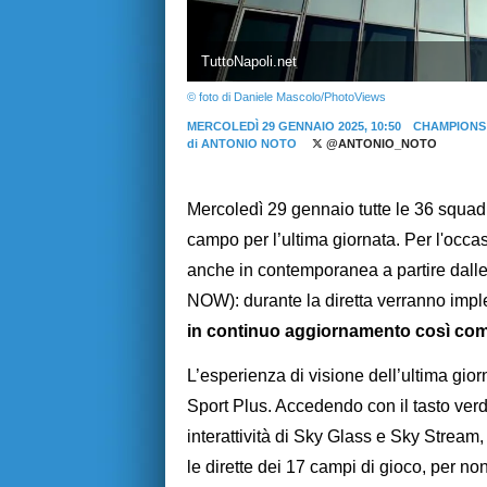
TuttoNapoli.net
© foto di Daniele Mascolo/PhotoViews
MERCOLEDÌ 29 GENNAIO 2025, 10:50
CHAMPIONS
di
ANTONIO NOTO
@ANTONIO_NOTO
Mercoledì 29 gennaio tutte le 36 squa
campo per l’ultima giornata. Per l'occa
anche in contemporanea a partire dalle 
NOW): durante la diretta verranno impl
in continuo aggiornamento così come
L’esperienza di visione dell’ultima gio
Sport Plus. Accedendo con il tasto verde
interattività di Sky Glass e Sky Stream,
le dirette dei 17 campi di gioco, per n