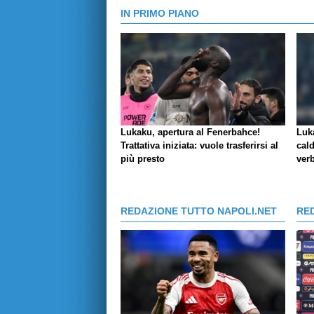
IN PRIMO PIANO
Lukaku, apertura al Fenerbahce!
Luk
Trattativa iniziata: vuole trasferirsi al
cald
più presto
verb
REDAZIONE TUTTO NAPOLI.NET
RE