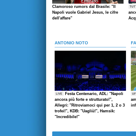
Clamoroso rumors dal Brasile: "Il
TUT
Napoli vuole Gabriel Jesus, le cifre
anco
dell'affare"
Acq
ANTONIO NOTO
F
Festa Centenario, ADL: "Napoli
LIVE
UF
ancora più forte e strutturato!",
am
Allegri: "Ritroviamoci qui per 1, 2 o 3
in
trofei!", KDB: "Uagliù!", Hamsik:
"Incredibile!"