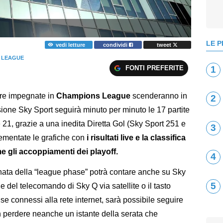
LE P
vedi letture
condividi
tweet
 LEAGUE
FONTI PREFERITE
1
dre impegnate in
Champions League
scenderanno in
2
sione Sky Sport seguirà minuto per minuto le 17 partite
21, grazie a una inedita Diretta Gol (Sky Sport 251 e
3
ementate le grafiche con
i risultati live e la classifica
 gli accoppiamenti dei playoff.
4
rnata della “league phase” potrà contare anche su Sky
5
 del telecomando di Sky Q via satellite o il tasto
 se connessi alla rete internet, sarà possibile seguire
on perdere neanche un istante della serata che