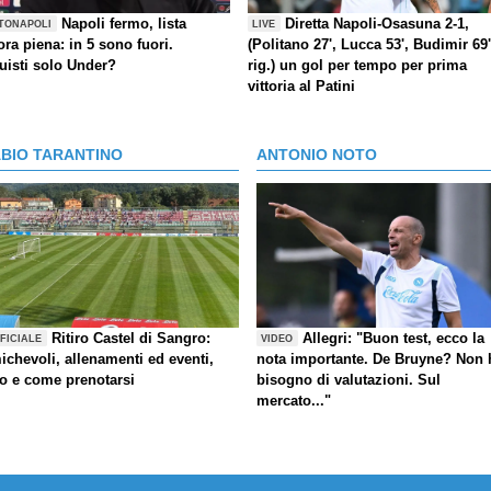
Napoli fermo, lista
Diretta Napoli-Osasuna 2-1,
TONAPOLI
LIVE
ra piena: in 5 sono fuori.
(Politano 27', Lucca 53', Budimir 69'
uisti solo Under?
rig.) un gol per tempo per prima
vittoria al Patini
ABIO TARANTINO
ANTONIO NOTO
Ritiro Castel di Sangro:
Allegri: "Buon test, ecco la
FICIALE
VIDEO
ichevoli, allenamenti ed eventi,
nota importante. De Bruyne? Non 
fo e come prenotarsi
bisogno di valutazioni. Sul
mercato..."