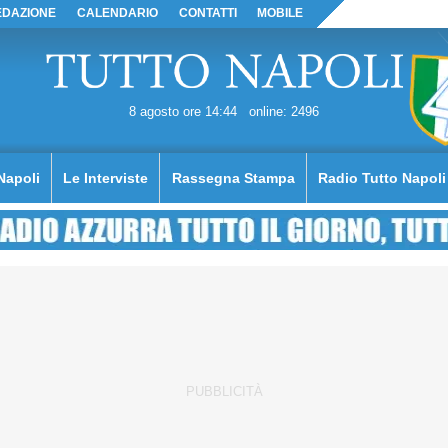
EDAZIONE
CALENDARIO
CONTATTI
MOBILE
8 agosto ore 14:44
online: 2496
Napoli
Le Interviste
Rassegna Stampa
Radio Tutto Napoli